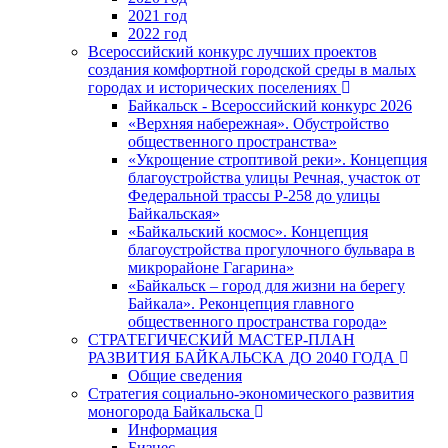
2021 год
2022 год
Всероссийский конкурс лучших проектов
создания комфортной городской среды в малых
городах и исторических поселениях
Байкальск - Всероссийский конкурс 2026
«Верхняя набережная». Обустройство
общественного пространства»
«Укрощение строптивой реки». Концепция
благоустройства улицы Речная, участок от
Федеральной трассы Р-258 до улицы
Байкальская»
«Байкальский космос». Концепция
благоустройства прогулочного бульвара в
микрорайоне Гагарина»
«Байкальск – город для жизни на берегу
Байкала». Реконцепция главного
общественного пространства города»
СТРАТЕГИЧЕСКИЙ МАСТЕР-ПЛАН
РАЗВИТИЯ БАЙКАЛЬСКА ДО 2040 ГОДА
Общие сведения
Стратегия социально-экономического развития
моногорода Байкальска
Информация
Бизнес