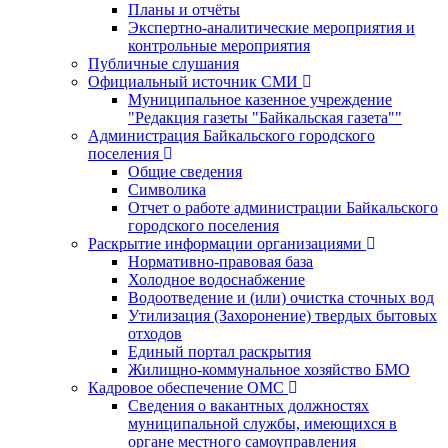
Планы и отчёты
Экспертно-аналитические мероприятия и
контрольные мероприятия
Публичные слушания
Официальный источник СМИ
Муниципальное казенное учреждение
"Редакция газеты "Байкальская газета""
Администрация Байкальского городского
поселения
Общие сведения
Символика
Отчет о работе администрации Байкальского
городского поселения
Раскрытие информации организациями
Нормативно-правовая база
Холодное водоснабжение
Водоотведение и (или) очистка сточных вод
Утилизация (Захоронение) твердых бытовых
отходов
Единый портал раскрытия
Жилищно-коммунальное хозяйство БМО
Кадровое обеспечение ОМС
Сведения о вакантных должностях
муниципальной службы, имеющихся в
органе местного самоуправления