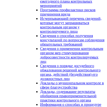
ежегодного плана контрольных
мероприятий
Программа профилактики рисков
причинения вреда
Исчерпывающий перечень сведений,
которые могут запрашиваться
контрольным органом у
контролируемого лица
Сведения о способах получения
консультаций по вопросам соблюдения
обязательных требований
Сведения о применении контрольным
органом мер стимулирования
добросовестности контролируемых
лиц
Сведения о порядке досудебного
обжалования решений контрольного
органа, действий (бездействия) его
должностных лиц
Доклады о муниципальном контроле в
сфере благоустройства
Доклады, содержащие результаты
обобщения правоприменительной
практики контрольного органа
Информация о способах и процедуре