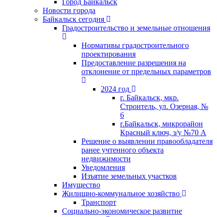
Город Байкальск
Новости города
Байкальск сегодня
Градостроительство и земельные отношения
Нормативы градостроительного
проектирования
Предоставление разрешения на
отклонение от предельных параметров
2024 год
г. Байкальск, мкр.
Строитель, ул. Озерная, №
6
г.Байкальск, микрорайон
Красный ключ, з/у №70 А
Решение о выявлении правообладателя
ранее учтенного объекта
недвижимости
Уведомления
Изъятие земельных участков
Имущество
Жилищно-коммунальное хозяйство
Транспорт
Социально-экономическое развитие