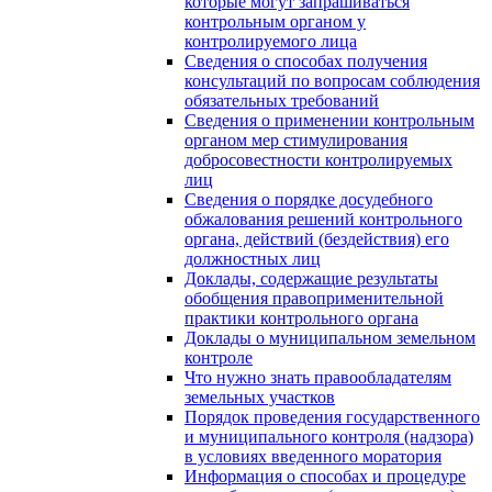
которые могут запрашиваться
контрольным органом у
контролируемого лица
Сведения о способах получения
консультаций по вопросам соблюдения
обязательных требований
Сведения о применении контрольным
органом мер стимулирования
добросовестности контролируемых
лиц
Сведения о порядке досудебного
обжалования решений контрольного
органа, действий (бездействия) его
должностных лиц
Доклады, содержащие результаты
обобщения правоприменительной
практики контрольного органа
Доклады о муниципальном земельном
контроле
Что нужно знать правообладателям
земельных участков
Порядок проведения государственного
и муниципального контроля (надзора)
в условиях введенного моратория
Информация о способах и процедуре