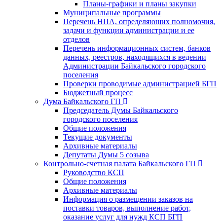
Планы-графики и планы закупки
Муниципальные программы
Перечень НПА, определяющих полномочия,
задачи и функции администрации и ее
отделов
Перечень информационных систем, банков
данных, реестров, находящихся в ведении
Администрации Байкальского городского
поселения
Проверки проводимые администрацией БГП
Бюджетный процесс
Дума Байкальского ГП
Председатель Думы Байкальского
городского поселения
Общие положения
Текущие документы
Архивные материалы
Депутаты Думы 5 созыва
Контрольно-счетная палата Байкальского ГП
Руководство КСП
Общие положения
Архивные материалы
Информация о размещении заказов на
поставки товаров, выполнение работ,
оказание услуг для нужд КСП БГП