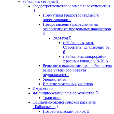
Байкальск сегодня
Градостроительство и земельные отношения
Нормативы градостроительного
проектирования
Предоставление разрешения на
отклонение от предельных параметров
2024 год
г. Байкальск, мкр.
Строитель, ул. Озерная, №
6
г.Байкальск, микрорайон
Красный ключ, з/у №70 А
Решение о выявлении правообладателя
ранее учтенного объекта
недвижимости
Уведомления
Изъятие земельных участков
Имущество
Жилищно-коммунальное хозяйство
Транспорт
Социально-экономическое развитие
г.Байкальска
Потребительский рынок