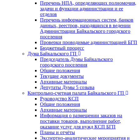
Перечень НПА, определяющих полномочия,
задачи и функции администрации и ее
отделов
Перечень информационных систем, банков
данных, реестров, находящихся в ведении
Администрации Байкальского городского
поселения
Проверки проводимые администрацией БГП
Бюджетный процесс
Дума Байкальского ГП
Председатель Думы Байкальского
городского поселения
Общие положения
Текущие документы
Архивные материалы
Депутаты Думы 5 созыва
Контрольно-счетная палата Байкальского ГП
Руководство КСП
Общие положения
Архивные материалы
Информация о размещении заказов на
поставки товаров, выполнение работ,
оказание услуг для нужд КСП БГП
Планы и отчёты
Экспертно-аналитические мероприятия и