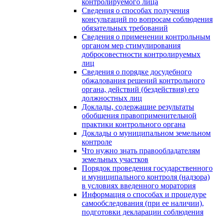
контролируемого лица
Сведения о способах получения
консультаций по вопросам соблюдения
обязательных требований
Сведения о применении контрольным
органом мер стимулирования
добросовестности контролируемых
лиц
Сведения о порядке досудебного
обжалования решений контрольного
органа, действий (бездействия) его
должностных лиц
Доклады, содержащие результаты
обобщения правоприменительной
практики контрольного органа
Доклады о муниципальном земельном
контроле
Что нужно знать правообладателям
земельных участков
Порядок проведения государственного
и муниципального контроля (надзора)
в условиях введенного моратория
Информация о способах и процедуре
самообследования (при ее наличии),
подготовки декларации соблюдения