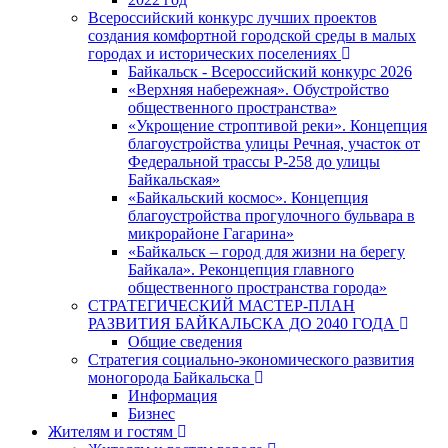
Всероссийский конкурс лучших проектов
создания комфортной городской среды в малых
городах и исторических поселениях
Байкальск - Всероссийский конкурс 2026
«Верхняя набережная». Обустройство
общественного пространства»
«Укрощение строптивой реки». Концепция
благоустройства улицы Речная, участок от
Федеральной трассы Р-258 до улицы
Байкальская»
«Байкальский космос». Концепция
благоустройства прогулочного бульвара в
микрорайоне Гагарина»
«Байкальск – город для жизни на берегу
Байкала». Реконцепция главного
общественного пространства города»
СТРАТЕГИЧЕСКИЙ МАСТЕР-ПЛАН
РАЗВИТИЯ БАЙКАЛЬСКА ДО 2040 ГОДА
Общие сведения
Стратегия социально-экономического развития
моногорода Байкальска
Информация
Бизнес
Жителям и гостям