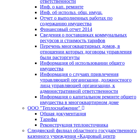
ответственности
Инф. о кап. ремонте
Инф. об использ. общ. имущ.
Отчет о выполненных работах по
содержанию имущества
Финансовый отчет 2014
Сведения о поставщиках коммунальных
ресурсов и стоимость тарифов
Перечень многоквартирных домов, в
отношении которых договоры управления
были расторгнуты
Информация об использовании общего
имущества
Информация о случаях привлечения
управляющей организации, должностного
лица управляющей организации, к
административной ответственности
Информация о капитальном ремонте общего
имущества в многоквартирном доме
ООО "Теплоснабжение"
Общая документация
Тарифы
Реконструкция теплоисточника
Слюдянский филиал областного государственного
казенного учреждения «Кадровый центр