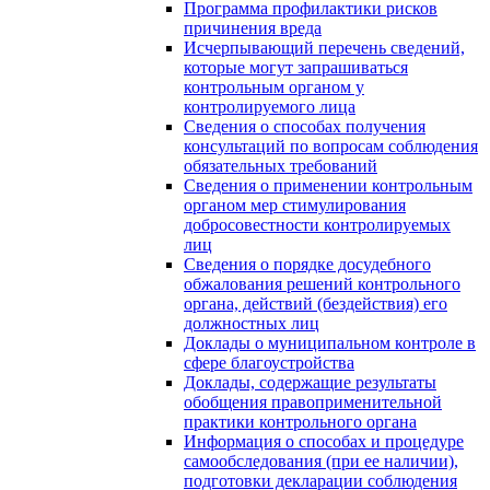
Программа профилактики рисков
причинения вреда
Исчерпывающий перечень сведений,
которые могут запрашиваться
контрольным органом у
контролируемого лица
Сведения о способах получения
консультаций по вопросам соблюдения
обязательных требований
Сведения о применении контрольным
органом мер стимулирования
добросовестности контролируемых
лиц
Сведения о порядке досудебного
обжалования решений контрольного
органа, действий (бездействия) его
должностных лиц
Доклады о муниципальном контроле в
сфере благоустройства
Доклады, содержащие результаты
обобщения правоприменительной
практики контрольного органа
Информация о способах и процедуре
самообследования (при ее наличии),
подготовки декларации соблюдения