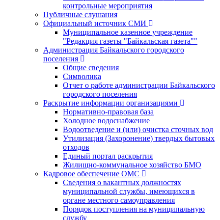
контрольные мероприятия
Публичные слушания
Официальный источник СМИ
Муниципальное казенное учреждение
"Редакция газеты "Байкальская газета""
Администрация Байкальского городского
поселения
Общие сведения
Символика
Отчет о работе администрации Байкальского
городского поселения
Раскрытие информации организациями
Нормативно-правовая база
Холодное водоснабжение
Водоотведение и (или) очистка сточных вод
Утилизация (Захоронение) твердых бытовых
отходов
Единый портал раскрытия
Жилищно-коммунальное хозяйство БМО
Кадровое обеспечение ОМС
Сведения о вакантных должностях
муниципальной службы, имеющихся в
органе местного самоуправления
Порядок поступления на муниципальную
службу