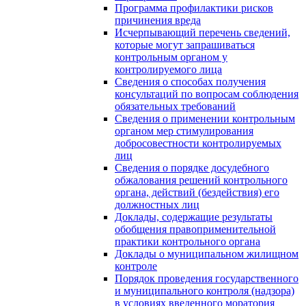
Программа профилактики рисков
причинения вреда
Исчерпывающий перечень сведений,
которые могут запрашиваться
контрольным органом у
контролируемого лица
Сведения о способах получения
консультаций по вопросам соблюдения
обязательных требований
Сведения о применении контрольным
органом мер стимулирования
добросовестности контролируемых
лиц
Сведения о порядке досудебного
обжалования решений контрольного
органа, действий (бездействия) его
должностных лиц
Доклады, содержащие результаты
обобщения правоприменительной
практики контрольного органа
Доклады о муниципальном жилищном
контроле
Порядок проведения государственного
и муниципального контроля (надзора)
в условиях введенного моратория