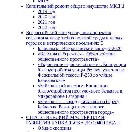
МПА
Капитальный ремонт общего имущества МКД
2019 год
2020 год
2021 год
2022 год
Всероссийский конкурс лучших проектов
создания комфортной городской среды в малых
городах и исторических поселениях
Байкальск - Всероссийский конкурс 2026
«Верхняя набережная». Обустройство
общественного пространства»
«Укрощение строптивой реки». Концепция
благоустройства улицы Речная, участок от
Федеральной трассы Р-258 до улицы
Байкальская»
«Байкальский космос». Концепция
благоустройства прогулочного бульвара в
микрорайоне Гагарина»
«Байкальск – город для жизни на берегу
Байкала». Реконцепция главного
общественного пространства города»
СТРАТЕГИЧЕСКИЙ МАСТЕР-ПЛАН
РАЗВИТИЯ БАЙКАЛЬСКА ДО 2040 ГОДА
Общие сведения