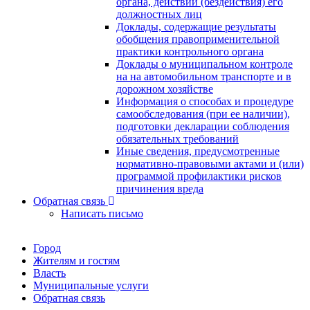
органа, действий (бездействия) его
должностных лиц
Доклады, содержащие результаты
обобщения правоприменительной
практики контрольного органа
Доклады о муниципальном контроле
на на автомобильном транспорте и в
дорожном хозяйстве
Информация о способах и процедуре
самообследования (при ее наличии),
подготовки декларации соблюдения
обязательных требований
Иные сведения, предусмотренные
нормативно-правовыми актами и (или)
программой профилактики рисков
причинения вреда
Обратная связь
Написать письмо
Город
Жителям и гостям
Власть
Муниципальные услуги
Обратная связь