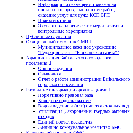
Информация о размещении заказов на
поставки товаров, выполнение работ,
оказание услуг для нужд КСП БГП
Планы и отчёты
Экспертно-аналитические мероприятия и
контрольные мероприятия
Публичные слушания
Официальный источник СМИ
Муниципальное казенное учреждение
"Редакция газеты "Байкальская газета""
Администрация Байкальского городского
поселения
Общие сведения
Символика
Отчет о работе администрации Байкальского
городского поселения
Раскрытие информации организациями
Нормативно-правовая база
Холодное водоснабжение
Водоотведение и (или) очистка сточных вод
Утилизация (Захоронение) твердых бытовых
отходов
Единый портал раскрытия
Жилищно-коммунальное хозяйство БМО
Кадровое обеспечение ОМС