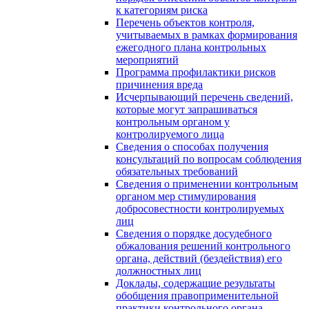
к категориям риска
Перечень объектов контроля,
учитываемых в рамках формирования
ежегодного плана контрольных
мероприятий
Программа профилактики рисков
причинения вреда
Исчерпывающий перечень сведений,
которые могут запрашиваться
контрольным органом у
контролируемого лица
Сведения о способах получения
консультаций по вопросам соблюдения
обязательных требований
Сведения о применении контрольным
органом мер стимулирования
добросовестности контролируемых
лиц
Сведения о порядке досудебного
обжалования решений контрольного
органа, действий (бездействия) его
должностных лиц
Доклады, содержащие результаты
обобщения правоприменительной
практики контрольного органа