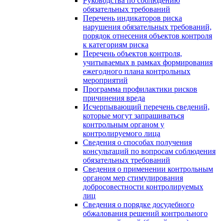
Руководства по соблюдению
обязательных требований
Перечень индикаторов риска
нарушения обязательных требований,
порядок отнесения объектов контроля
к категориям риска
Перечень объектов контроля,
учитываемых в рамках формирования
ежегодного плана контрольных
мероприятий
Программа профилактики рисков
причинения вреда
Исчерпывающий перечень сведений,
которые могут запрашиваться
контрольным органом у
контролируемого лица
Сведения о способах получения
консультаций по вопросам соблюдения
обязательных требований
Сведения о применении контрольным
органом мер стимулирования
добросовестности контролируемых
лиц
Сведения о порядке досудебного
обжалования решений контрольного