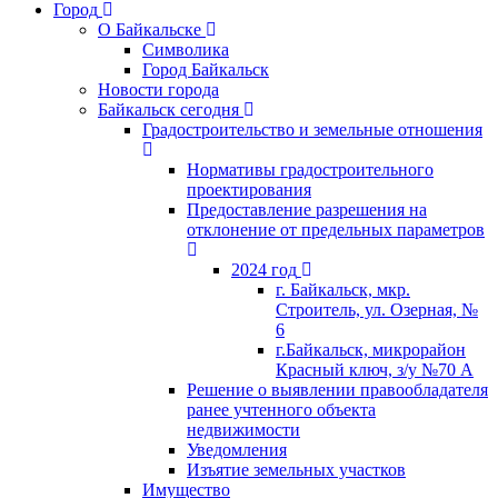
Город
О Байкальске
Символика
Город Байкальск
Новости города
Байкальск сегодня
Градостроительство и земельные отношения
Нормативы градостроительного
проектирования
Предоставление разрешения на
отклонение от предельных параметров
2024 год
г. Байкальск, мкр.
Строитель, ул. Озерная, №
6
г.Байкальск, микрорайон
Красный ключ, з/у №70 А
Решение о выявлении правообладателя
ранее учтенного объекта
недвижимости
Уведомления
Изъятие земельных участков
Имущество