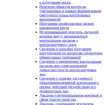
к категориям риска
Перечень объектов контроля,
учитываемых в рамках формирования
ежегодного плана контрольных
мероприятий
Программа профилактики рисков
причинения вреда
Исчерпывающий перечень сведений,
которые могут запрашиваться
контрольным органом у
контролируемого лица
Сведения о способах получения
консультаций по вопросам соблюдения
обязательных требований
Сведения о применении контрольным
органом мер стимулирования
добросовестности контролируемых
лиц
Сведения о порядке досудебного
обжалования решений контрольного
органа, действий (бездействия) его
должностных лиц
Доклады о муниципальном контроле в
сфере благоустройства
Доклады, содержащие результаты