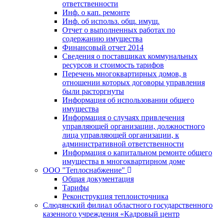
ответственности
Инф. о кап. ремонте
Инф. об использ. общ. имущ.
Отчет о выполненных работах по
содержанию имущества
Финансовый отчет 2014
Сведения о поставщиках коммунальных
ресурсов и стоимость тарифов
Перечень многоквартирных домов, в
отношении которых договоры управления
были расторгнуты
Информация об использовании общего
имущества
Информация о случаях привлечения
управляющей организации, должностного
лица управляющей организации, к
административной ответственности
Информация о капитальном ремонте общего
имущества в многоквартирном доме
ООО "Теплоснабжение"
Общая документация
Тарифы
Реконструкция теплоисточника
Слюдянский филиал областного государственного
казенного учреждения «Кадровый центр