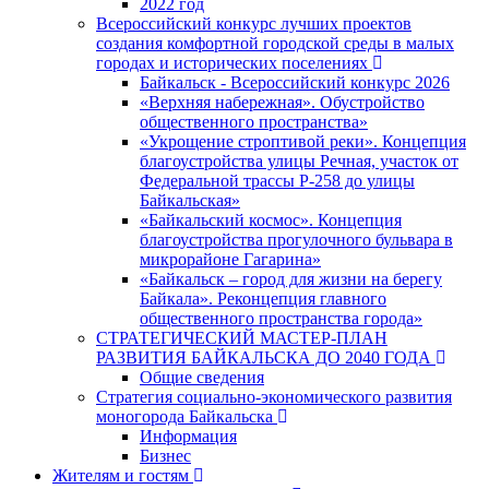
2022 год
Всероссийский конкурс лучших проектов
создания комфортной городской среды в малых
городах и исторических поселениях
Байкальск - Всероссийский конкурс 2026
«Верхняя набережная». Обустройство
общественного пространства»
«Укрощение строптивой реки». Концепция
благоустройства улицы Речная, участок от
Федеральной трассы Р-258 до улицы
Байкальская»
«Байкальский космос». Концепция
благоустройства прогулочного бульвара в
микрорайоне Гагарина»
«Байкальск – город для жизни на берегу
Байкала». Реконцепция главного
общественного пространства города»
СТРАТЕГИЧЕСКИЙ МАСТЕР-ПЛАН
РАЗВИТИЯ БАЙКАЛЬСКА ДО 2040 ГОДА
Общие сведения
Стратегия социально-экономического развития
моногорода Байкальска
Информация
Бизнес
Жителям и гостям