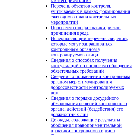
к категориям риска
Перечень объектов контроля,
учитываемых в рамках формирования
ежегодного плана контрольных
мероприятий
Программа профилактики рисков
причинения вреда
Исчерпывающий перечень сведений,
которые могут запрашиваться
контрольным органом у
контролируемого лица
Сведения о способах получения
консультаций по вопросам соблюдения
обязательных требований
Сведения о применении контрольным
органом мер стимулирования
добросовестности контролируемых
лиц
Сведения о порядке досудебного
обжалования решений контрольного
органа, действий (бездействия) его
должностных лиц
Доклады, содержащие результаты
обобщения правоприменительной
практики контрольного органа