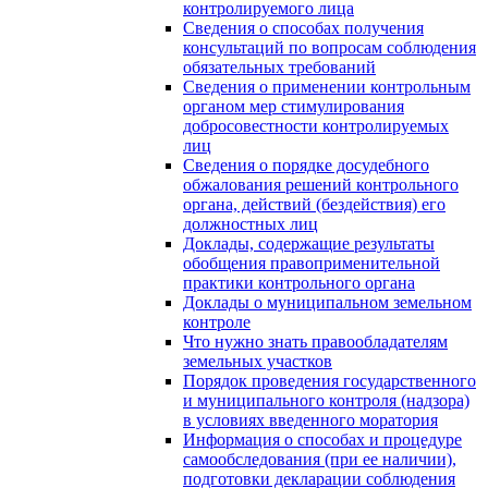
контролируемого лица
Сведения о способах получения
консультаций по вопросам соблюдения
обязательных требований
Сведения о применении контрольным
органом мер стимулирования
добросовестности контролируемых
лиц
Сведения о порядке досудебного
обжалования решений контрольного
органа, действий (бездействия) его
должностных лиц
Доклады, содержащие результаты
обобщения правоприменительной
практики контрольного органа
Доклады о муниципальном земельном
контроле
Что нужно знать правообладателям
земельных участков
Порядок проведения государственного
и муниципального контроля (надзора)
в условиях введенного моратория
Информация о способах и процедуре
самообследования (при ее наличии),
подготовки декларации соблюдения