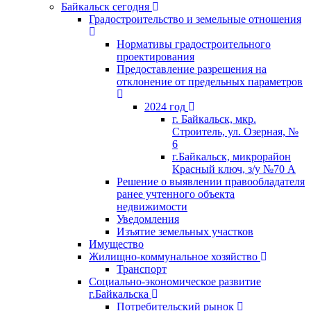
Байкальск сегодня
Градостроительство и земельные отношения
Нормативы градостроительного
проектирования
Предоставление разрешения на
отклонение от предельных параметров
2024 год
г. Байкальск, мкр.
Строитель, ул. Озерная, №
6
г.Байкальск, микрорайон
Красный ключ, з/у №70 А
Решение о выявлении правообладателя
ранее учтенного объекта
недвижимости
Уведомления
Изъятие земельных участков
Имущество
Жилищно-коммунальное хозяйство
Транспорт
Социально-экономическое развитие
г.Байкальска
Потребительский рынок