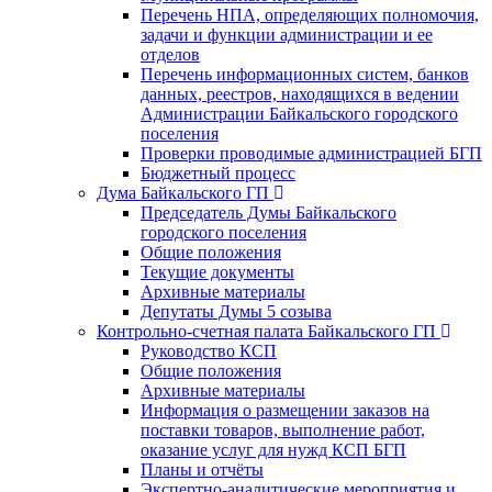
Перечень НПА, определяющих полномочия,
задачи и функции администрации и ее
отделов
Перечень информационных систем, банков
данных, реестров, находящихся в ведении
Администрации Байкальского городского
поселения
Проверки проводимые администрацией БГП
Бюджетный процесс
Дума Байкальского ГП
Председатель Думы Байкальского
городского поселения
Общие положения
Текущие документы
Архивные материалы
Депутаты Думы 5 созыва
Контрольно-счетная палата Байкальского ГП
Руководство КСП
Общие положения
Архивные материалы
Информация о размещении заказов на
поставки товаров, выполнение работ,
оказание услуг для нужд КСП БГП
Планы и отчёты
Экспертно-аналитические мероприятия и