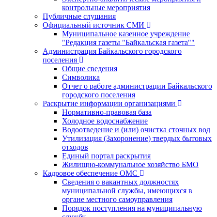
контрольные мероприятия
Публичные слушания
Официальный источник СМИ
Муниципальное казенное учреждение
"Редакция газеты "Байкальская газета""
Администрация Байкальского городского
поселения
Общие сведения
Символика
Отчет о работе администрации Байкальского
городского поселения
Раскрытие информации организациями
Нормативно-правовая база
Холодное водоснабжение
Водоотведение и (или) очистка сточных вод
Утилизация (Захоронение) твердых бытовых
отходов
Единый портал раскрытия
Жилищно-коммунальное хозяйство БМО
Кадровое обеспечение ОМС
Сведения о вакантных должностях
муниципальной службы, имеющихся в
органе местного самоуправления
Порядок поступления на муниципальную
службу