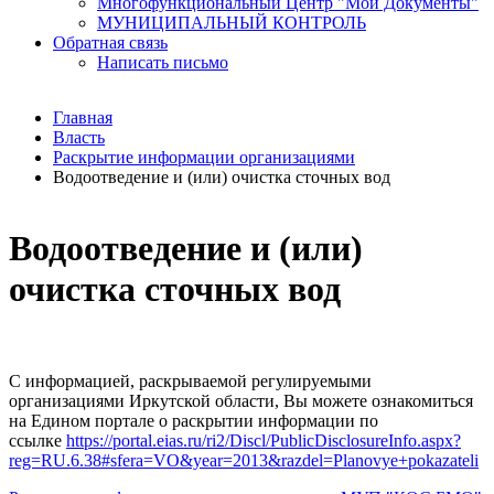
Многофункциональный Центр "Мои Документы"
МУНИЦИПАЛЬНЫЙ КОНТРОЛЬ
Обратная связь
Написать письмо
Главная
Власть
Раскрытие информации организациями
Водоотведение и (или) очистка сточных вод
Водоотведение и (или)
очистка сточных вод
С информацией, раскрываемой регулируемыми
организациями Иркутской области, Вы можете ознакомиться
на Едином портале о раскрытии информации по
ссылке
https://portal.eias.ru/ri2/Discl/PublicDisclosureInfo.aspx?
reg=RU.6.38#sfera=VO&year=2013&razdel=Planovye+pokazateli