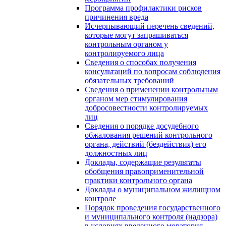
Программа профилактики рисков
причинения вреда
Исчерпывающий перечень сведений,
которые могут запрашиваться
контрольным органом у
контролируемого лица
Сведения о способах получения
консультаций по вопросам соблюдения
обязательных требований
Сведения о применении контрольным
органом мер стимулирования
добросовестности контролируемых
лиц
Сведения о порядке досудебного
обжалования решений контрольного
органа, действий (бездействия) его
должностных лиц
Доклады, содержащие результаты
обобщения правоприменительной
практики контрольного органа
Доклады о муниципальном жилищном
контроле
Порядок проведения государственного
и муниципального контроля (надзора)
в условиях введенного моратория