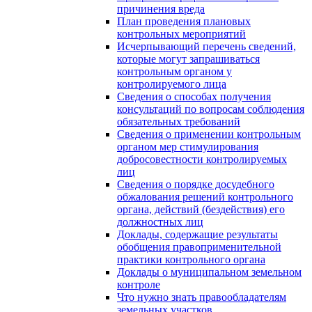
причинения вреда
План проведения плановых
контрольных мероприятий
Исчерпывающий перечень сведений,
которые могут запрашиваться
контрольным органом у
контролируемого лица
Сведения о способах получения
консультаций по вопросам соблюдения
обязательных требований
Сведения о применении контрольным
органом мер стимулирования
добросовестности контролируемых
лиц
Сведения о порядке досудебного
обжалования решений контрольного
органа, действий (бездействия) его
должностных лиц
Доклады, содержащие результаты
обобщения правоприменительной
практики контрольного органа
Доклады о муниципальном земельном
контроле
Что нужно знать правообладателям
земельных участков