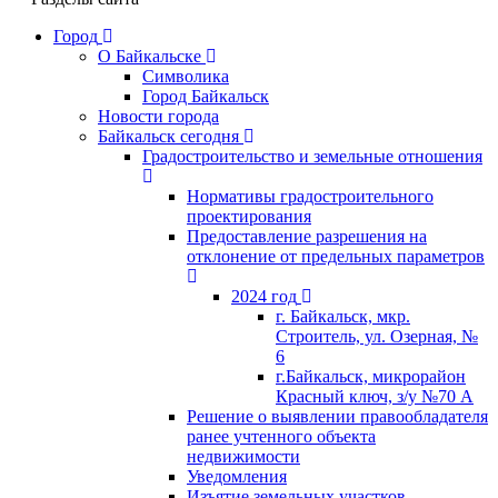
Город
О Байкальске
Символика
Город Байкальск
Новости города
Байкальск сегодня
Градостроительство и земельные отношения
Нормативы градостроительного
проектирования
Предоставление разрешения на
отклонение от предельных параметров
2024 год
г. Байкальск, мкр.
Строитель, ул. Озерная, №
6
г.Байкальск, микрорайон
Красный ключ, з/у №70 А
Решение о выявлении правообладателя
ранее учтенного объекта
недвижимости
Уведомления
Изъятие земельных участков