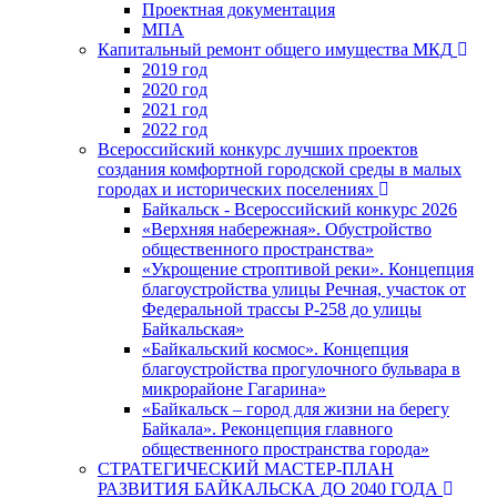
Проектная документация
МПА
Капитальный ремонт общего имущества МКД
2019 год
2020 год
2021 год
2022 год
Всероссийский конкурс лучших проектов
создания комфортной городской среды в малых
городах и исторических поселениях
Байкальск - Всероссийский конкурс 2026
«Верхняя набережная». Обустройство
общественного пространства»
«Укрощение строптивой реки». Концепция
благоустройства улицы Речная, участок от
Федеральной трассы Р-258 до улицы
Байкальская»
«Байкальский космос». Концепция
благоустройства прогулочного бульвара в
микрорайоне Гагарина»
«Байкальск – город для жизни на берегу
Байкала». Реконцепция главного
общественного пространства города»
СТРАТЕГИЧЕСКИЙ МАСТЕР-ПЛАН
РАЗВИТИЯ БАЙКАЛЬСКА ДО 2040 ГОДА