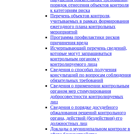
порядок отнесения объектов контроля
к категориям риска
Перечень объектов контроля,
учитываемых в рамках формирования
ежегодного плана контрольных
мероприятий
Программа профилактики рисков
причинения вреда
Исчерпывающий перечень сведений,
которые могут запрашиваться
контрольным органом у
контролируемого лица
Сведения о способах получения
консультаций по вопросам соблюдения
обязательных требований
Сведения о применении контрольным
органом мер стимулирования
добросовестности контролируемых
лиц
Сведения о порядке досудебного
обжалования решений контрольного
органа, действий (бездействия) его
должностных лиц
Доклады о муниципальном контроле в