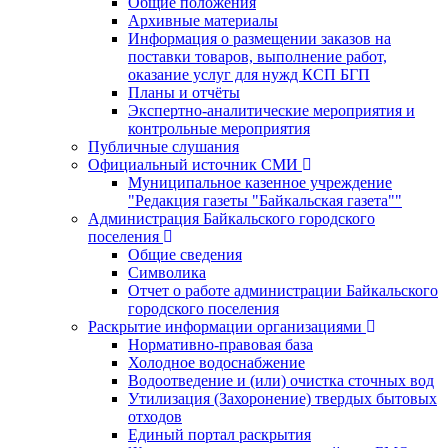
Общие положения
Архивные материалы
Информация о размещении заказов на
поставки товаров, выполнение работ,
оказание услуг для нужд КСП БГП
Планы и отчёты
Экспертно-аналитические мероприятия и
контрольные мероприятия
Публичные слушания
Официальный источник СМИ
Муниципальное казенное учреждение
"Редакция газеты "Байкальская газета""
Администрация Байкальского городского
поселения
Общие сведения
Символика
Отчет о работе администрации Байкальского
городского поселения
Раскрытие информации организациями
Нормативно-правовая база
Холодное водоснабжение
Водоотведение и (или) очистка сточных вод
Утилизация (Захоронение) твердых бытовых
отходов
Единый портал раскрытия