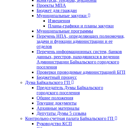
Конкурсы, тендеры, аукционы
Проекты МПА
Бюджет для граждан
Муниципальные закупки
Извещения
Планы-графики и планы закупки
Муниципальные программы
Перечень НПА, определяющих полномочия,
задачи и функции администрации и ее
отделов
Перечень информационных систем, банков
данных, реестров, находящихся в ведении
Администрации Байкальского городского
поселения
Проверки проводимые администрацией БГП
Бюджетный процесс
Дума Байкальского ГП
Председатель Думы Байкальского
городского поселения
Общие положения
Текущие документы
Архивные материалы
Депутаты Думы 5 созыва
Контрольно-счетная палата Байкальского ГП
Руководство КСП