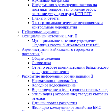
Архивные материалы
Информация о размещении заказов на
поставки товаров, выполнение работ,
оказание услуг для нужд КСП БГП
Планы и отчёты
Экспертно-аналитические мероприятия и
контрольные мероприятия
Публичные слушания
Официальный источник СМИ
Муниципальное казенное учреждение
"Редакция газеты "Байкальская газета""
Администрация Байкальского городского
поселения
Общие сведения
Символика
Отчет о работе администрации Байкальского
городского поселения
Раскрытие информации организациями
Нормативно-правовая база
Холодное водоснабжение
Водоотведение и (или) очистка сточных вод
Утилизация (Захоронение) твердых бытовых
отходов
Единый портал раскрытия
Жилищно-коммунальное хозяйство БМО