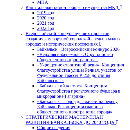
МПА
Капитальный ремонт общего имущества МКД
2019 год
2020 год
2021 год
2022 год
Всероссийский конкурс лучших проектов
создания комфортной городской среды в малых
городах и исторических поселениях
Байкальск - Всероссийский конкурс 2026
«Верхняя набережная». Обустройство
общественного пространства»
«Укрощение строптивой реки». Концепция
благоустройства улицы Речная, участок от
Федеральной трассы Р-258 до улицы
Байкальская»
«Байкальский космос». Концепция
благоустройства прогулочного бульвара в
микрорайоне Гагарина»
«Байкальск – город для жизни на берегу
Байкала». Реконцепция главного
общественного пространства города»
СТРАТЕГИЧЕСКИЙ МАСТЕР-ПЛАН
РАЗВИТИЯ БАЙКАЛЬСКА ДО 2040 ГОДА
Общие сведения