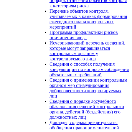
порядок отнесения объектов контроля
к категориям риска
Перечень объектов контроля,
учитываемых в рамках формирования
ежегодного плана контрольных
мероприятий
Программа профилактики рисков
причинения вреда
Исчерпывающий перечень сведений,
которые могут запрашиваться
контрольным органом у
контролируемого лица
Сведения о способах получения
консультаций по вопросам соблюдения
обязательных требований
Сведения о применении контрольным
органом мер стимулирования
добросовестности контролируемых
лиц
Сведения о порядке досудебного
обжалования решений контрольного
органа, действий (бездействия) его
должностных лиц
Доклады, содержащие результаты
обобщения правоприменительной