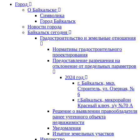
Город
О Байкальске
Символика
Город Байкальск
Новости города
Байкальск сегодня
Градостроительство и земельные отношения
Нормативы градостроительного
проектирования
Предоставление разрешения на
отклонение от предельных параметров
2024 год
г. Байкальск, мкр.
Строитель, ул. Озерная, №
6
г.Байкальск, микрорайон
Красный ключ, з/у №70 А
Решение о выявлении правообладателя
ранее учтенного объекта
недвижимости
Уведомления
Изъятие земельных участков
Имущество