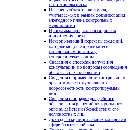
к категориям риска
Перечень объектов контроля,
учитываемых в рамках формирования
ежегодного плана контрольных
мероприятий
Программа профилактики рисков
причинения вреда
Исчерпывающий перечень сведений,
которые могут запрашиваться
контрольным органом у
контролируемого лица
Сведения о способах получения
консультаций по вопросам соблюдения
обязательных требований
Сведения о применении контрольным
органом мер стимулирования
добросовестности контролируемых
лиц
Сведения о порядке досудебного
обжалования решений контрольного
органа, действий (бездействия) его
должностных лиц
Доклады о муниципальном контроле в
сфере благоустройства
Доклады, содержащие результаты