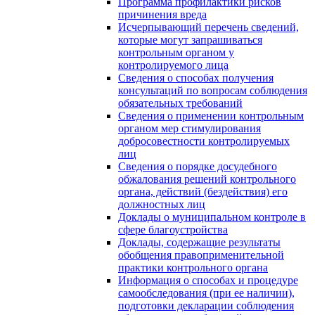
Программа профилактики рисков
причинения вреда
Исчерпывающий перечень сведений,
которые могут запрашиваться
контрольным органом у
контролируемого лица
Сведения о способах получения
консультаций по вопросам соблюдения
обязательных требований
Сведения о применении контрольным
органом мер стимулирования
добросовестности контролируемых
лиц
Сведения о порядке досудебного
обжалования решений контрольного
органа, действий (бездействия) его
должностных лиц
Доклады о муниципальном контроле в
сфере благоустройства
Доклады, содержащие результаты
обобщения правоприменительной
практики контрольного органа
Информация о способах и процедуре
самообследования (при ее наличии),
подготовки декларации соблюдения