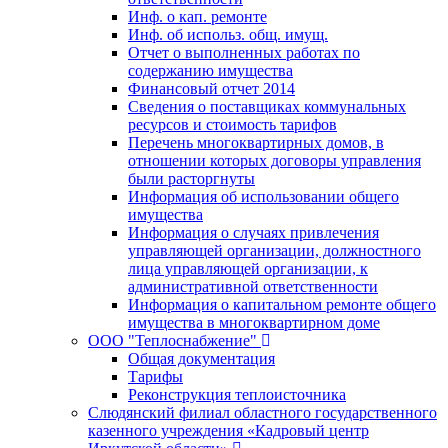
Инф. о кап. ремонте
Инф. об использ. общ. имущ.
Отчет о выполненных работах по
содержанию имущества
Финансовый отчет 2014
Сведения о поставщиках коммунальных
ресурсов и стоимость тарифов
Перечень многоквартирных домов, в
отношении которых договоры управления
были расторгнуты
Информация об использовании общего
имущества
Информация о случаях привлечения
управляющей организации, должностного
лица управляющей организации, к
административной ответственности
Информация о капитальном ремонте общего
имущества в многоквартирном доме
ООО "Теплоснабжение"
Общая документация
Тарифы
Реконструкция теплоисточника
Слюдянский филиал областного государственного
казенного учреждения «Кадровый центр