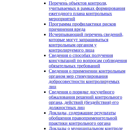
Перечень объектов контроля,
учитываемых в рамках формирования
ежегодного плана контрольных
мероприятий
Программа профилактики рисков
причинения вреда
Исчерпывающий перечень сведений,
которые могут запрашиваться
контрольным органом у
контролируемого лица
Сведения о способах получения
консультаций по вопросам соблюдения
обязательных требований
Сведения о применении контрольным
органом мер стимулирования
добросовестности контролируемых
лиц
Сведения о порядке досудебного
обжалования решений контрольного
органа, действий (бездействия) его
должностных лиц
Доклады, содержащие результаты
обобщения правоприменительной
практики контрольного органа
Доклады о муниципальном контроле