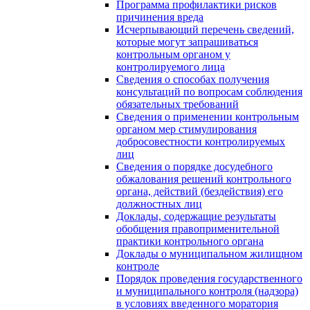
Программа профилактики рисков
причинения вреда
Исчерпывающий перечень сведений,
которые могут запрашиваться
контрольным органом у
контролируемого лица
Сведения о способах получения
консультаций по вопросам соблюдения
обязательных требований
Сведения о применении контрольным
органом мер стимулирования
добросовестности контролируемых
лиц
Сведения о порядке досудебного
обжалования решений контрольного
органа, действий (бездействия) его
должностных лиц
Доклады, содержащие результаты
обобщения правоприменительной
практики контрольного органа
Доклады о муниципальном жилищном
контроле
Порядок проведения государственного
и муниципального контроля (надзора)
в условиях введенного моратория