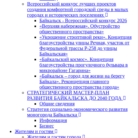
Всероссийский конкурс лучших проектов
создания комфортной городской среды в малых
городах и исторических поселениях
Байкальск - Всероссийский конкурс 2026
«Верхняя набережная». Обустройство
общественного пространства»
«Укрощение строптивой реки». Концепция
благоустройства улицы Речная, участок от
Федеральной трассы Р-258 до улицы
Байкальская»
«Байкальский космос». Концепция
благоустройства прогулочного бульвара в
микрорайоне Гагарина»
«Байкальск – город для жизни на берегу
Байкала». Реконцепция главного
общественного пространства города»
СТРАТЕГИЧЕСКИЙ МАСТЕР-ПЛАН
РАЗВИТИЯ БАЙКАЛЬСКА ДО 2040 ГОДА
Общие сведения
Стратегия социально-экономического развития
моногорода Байкальска
Информация
Бизнес
Жителям и гостям
Жителям и гостям города