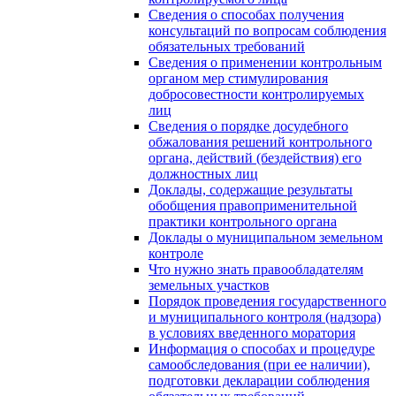
Сведения о способах получения
консультаций по вопросам соблюдения
обязательных требований
Сведения о применении контрольным
органом мер стимулирования
добросовестности контролируемых
лиц
Сведения о порядке досудебного
обжалования решений контрольного
органа, действий (бездействия) его
должностных лиц
Доклады, содержащие результаты
обобщения правоприменительной
практики контрольного органа
Доклады о муниципальном земельном
контроле
Что нужно знать правообладателям
земельных участков
Порядок проведения государственного
и муниципального контроля (надзора)
в условиях введенного моратория
Информация о способах и процедуре
самообследования (при ее наличии),
подготовки декларации соблюдения