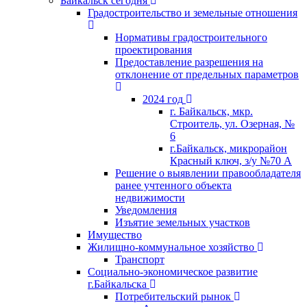
Байкальск сегодня
Градостроительство и земельные отношения
Нормативы градостроительного
проектирования
Предоставление разрешения на
отклонение от предельных параметров
2024 год
г. Байкальск, мкр.
Строитель, ул. Озерная, №
6
г.Байкальск, микрорайон
Красный ключ, з/у №70 А
Решение о выявлении правообладателя
ранее учтенного объекта
недвижимости
Уведомления
Изъятие земельных участков
Имущество
Жилищно-коммунальное хозяйство
Транспорт
Социально-экономическое развитие
г.Байкальска
Потребительский рынок