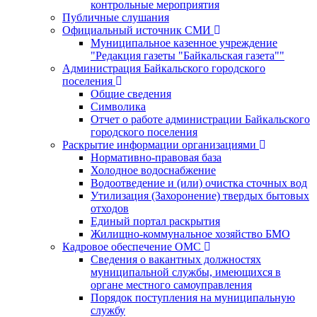
контрольные мероприятия
Публичные слушания
Официальный источник СМИ
Муниципальное казенное учреждение
"Редакция газеты "Байкальская газета""
Администрация Байкальского городского
поселения
Общие сведения
Символика
Отчет о работе администрации Байкальского
городского поселения
Раскрытие информации организациями
Нормативно-правовая база
Холодное водоснабжение
Водоотведение и (или) очистка сточных вод
Утилизация (Захоронение) твердых бытовых
отходов
Единый портал раскрытия
Жилищно-коммунальное хозяйство БМО
Кадровое обеспечение ОМС
Сведения о вакантных должностях
муниципальной службы, имеющихся в
органе местного самоуправления
Порядок поступления на муниципальную
службу