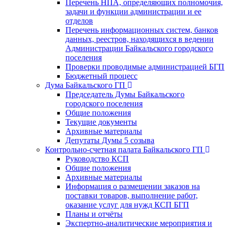
Перечень НПА, определяющих полномочия,
задачи и функции администрации и ее
отделов
Перечень информационных систем, банков
данных, реестров, находящихся в ведении
Администрации Байкальского городского
поселения
Проверки проводимые администрацией БГП
Бюджетный процесс
Дума Байкальского ГП
Председатель Думы Байкальского
городского поселения
Общие положения
Текущие документы
Архивные материалы
Депутаты Думы 5 созыва
Контрольно-счетная палата Байкальского ГП
Руководство КСП
Общие положения
Архивные материалы
Информация о размещении заказов на
поставки товаров, выполнение работ,
оказание услуг для нужд КСП БГП
Планы и отчёты
Экспертно-аналитические мероприятия и