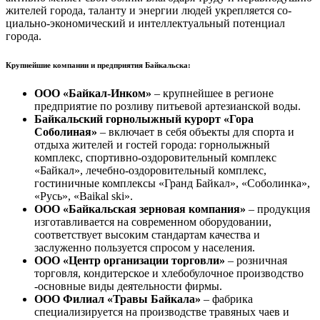
жителей города, таланту и энергии людей укрепляется со­
циально-экономический и интеллектуальный по­тенциал
города.
Крупнейшие компании и предприятия Байкальска
:
ООО «Байкал-Инком»
– крупнейшее в регионе
предприятие по розливу питьевой артезианской воды.
Байкальский горнолыжный курорт «Гора
Соболиная»
– включает в себя объекты для спорта и
отдыха жителей и гостей города: горнолыжный
комплекс, спортивно-оздоровительный комплекс
«Байкал», лечебно-оздоровительный комплекс,
гостиничные комплексы «Гранд Байкал», «Соболинка»,
«Русь», «Baikal ski».
ООО «Байкальская зерновая компания»
– продукция
изготавливается на современном оборудовании,
соответствует высоким стандартам качества и
заслуженно пользуется спросом у населения.
ООО «Центр организации торговли»
– розничная
торговля, кондитерское и хлебобулочное производство
-основные виды деятельности фирмы.
ООО Филиал «Травы Байкала»
– фабрика
специализируется на производстве травяных чаев и