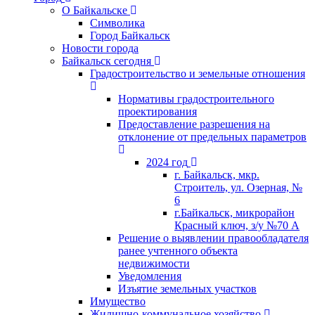
О Байкальске
Символика
Город Байкальск
Новости города
Байкальск сегодня
Градостроительство и земельные отношения
Нормативы градостроительного
проектирования
Предоставление разрешения на
отклонение от предельных параметров
2024 год
г. Байкальск, мкр.
Строитель, ул. Озерная, №
6
г.Байкальск, микрорайон
Красный ключ, з/у №70 А
Решение о выявлении правообладателя
ранее учтенного объекта
недвижимости
Уведомления
Изъятие земельных участков
Имущество
Жилищно-коммунальное хозяйство