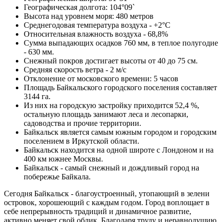
Географическая долгота: 104°09`
Высота над уровнем моря: 480 метров
Среднегодовая температура воздуха - +2°С
Относительная влажность воздуха - 68,8%
Сумма выпадающих осадков 760 мм, в теплое полугодие
- 630 мм.
Снежный покров достигает высоты от 40 до 75 см.
Средняя скорость ветра - 2 м/с
Отклонение от московского времени: 5 часов
Площадь Байкальского городского поселения составляет
3144 га.
Из них на городскую застройку приходится 52,4 %,
остальную площадь занимают леса и лесопарки,
садоводства и прочие территории.
Байкальск является самым южным городом и городским
поселением в Иркутской области.
Байкальск находится на одной широте с Лондоном и на
400 км южнее Москвы.
Байкальск - самый снежный и дождливый город на
побережье Байкала.
Сегодня Байкальск - благоустроенный, утопаю­щий в зелени
островок, хорошеющий с каждым го­дом. Город воплощает в
себе непрерывность тради­ций и динамичное развитие,
активно меняет свой облик. Благодаря труду и неравнодушию