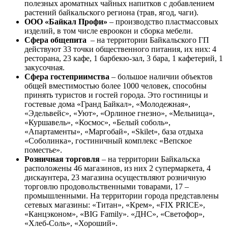
полезных ароматных чайных напитков с добавлением
растений байкальского региона (трав, ягод, чаги).
ООО «Байкал Профи»
– производство пластмассовых
изделий, в том числе евроокон и сборка мебели.
Сфера общепита
– на территории Байкальского ГП
действуют 33 точки общественного питания, их них: 4
ресторана, 23 кафе, 1 барбекю-зал, 3 бара, 1 кафетерий, 1
закусочная.
Сфера гостеприимства
– большое наличии объектов
общей вместимостью более 1000 человек, способны
принять туристов и гостей города. Это гостиницы и
гостевые дома «Гранд Байкал», «Молодежная»,
«Эдельвейс», «Уют», «Орлиное гнезно», «Мельница»,
«Куршавель», «Космос», «Белый соболь»,
«Апартаменты», «Маргобай», «Skilet», база отдыха
«Соболинка», гостиничный комплекс «Вепское
поместье».
Розничная торговля
– на территории Байкальска
расположены 46 магазинов, из них 2 супермаркета, 4
дискаунтера, 23 магазина осуществляют розничную
торговлю продовольственными товарами, 17 –
промышленными. На территории города представлены
сетевых магазины: «Титан», «Крем», «FIX PRICE»,
«Канцэконом», «BIG Family». «ДНС», «Светофор»,
«Хлеб-Соль», «Хороший».