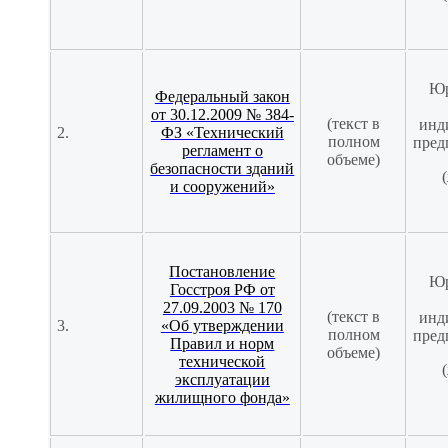
Юр
Федеральный закон
от 30.12.2009 № 384-
(текст в
инд
2.
ФЗ «Технический
полном
пред
регламент о
объеме)
безопасности зданий
(
и сооружений»
Постановление
Юр
Госстроя РФ от
27.09.2003 № 170
(текст в
инд
3.
«Об утверждении
полном
пред
Правил и норм
объеме)
технической
(
эксплуатации
жилищного фонда»