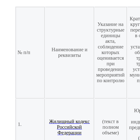
Крат
Указание на
круг
структурные
пере
единицы
в
акта,
соблюдение
уст
Наименование и
№ п/п
которых
об
реквизиты
оценивается
т
при
т
проведении
ус
мероприятий
мун
по контролю
п
Юр
Жилищный кодекс
(текст в
инд
1.
Российской
полном
пред
Федерации
объеме)
(