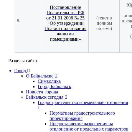
Юр
Постановление
Правительства РФ
инд
от 21.01.2006 № 25
(текст в
8.
пред
«Об утверждении
полном
Правил пользования
объеме)
жилыми
(
помещениями»
Разделы сайта
Город
О Байкальске
Символика
Город Байкальск
Новости города
Байкальск сегодня
Градостроительство и земельные отношения
Нормативы градостроительного
проектирования
Предоставление разрешения на
отклонение от предельных параметров