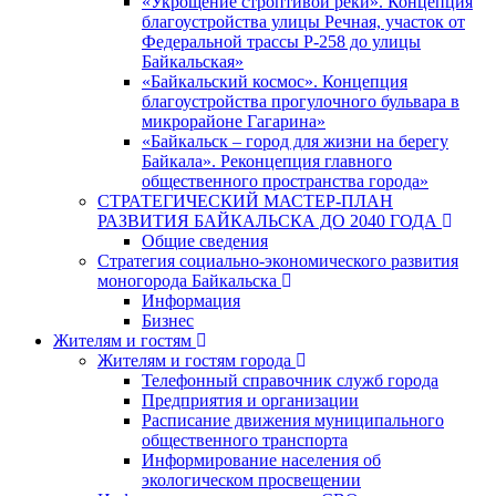
«Укрощение строптивой реки». Концепция
благоустройства улицы Речная, участок от
Федеральной трассы Р-258 до улицы
Байкальская»
«Байкальский космос». Концепция
благоустройства прогулочного бульвара в
микрорайоне Гагарина»
«Байкальск – город для жизни на берегу
Байкала». Реконцепция главного
общественного пространства города»
СТРАТЕГИЧЕСКИЙ МАСТЕР-ПЛАН
РАЗВИТИЯ БАЙКАЛЬСКА ДО 2040 ГОДА
Общие сведения
Стратегия социально-экономического развития
моногорода Байкальска
Информация
Бизнес
Жителям и гостям
Жителям и гостям города
Телефонный справочник служб города
Предприятия и организации
Расписание движения муниципального
общественного транспорта
Информирование населения об
экологическом просвещении