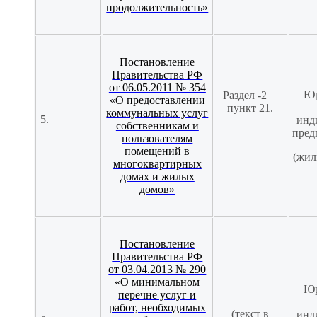
продолжительность»
Постановление
Правительства РФ
от 06.05.2011 № 354
Юр
Раздел -2
«О предоставлении
пункт 21.
коммунальных услуг
5.
инд
собственникам и
пред
пользователям
помещений в
(жил
многоквартирных
домах и жилых
домов»
Постановление
Правительства РФ
от 03.04.2013 № 290
«О минимальном
Юр
перечне услуг и
работ, необходимых
(текст в
инд