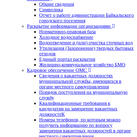
Общие сведения
Символика
Отчет о работе администрации Байкальского
городского поселения
Раскрытие информации организациями
Нормативно-правовая база
Холодное водоснабжение
Водоотведение и (или) очистка сточных вод
Утилизация (Захоронение) твердых бытовых
отходов
Единый портал раскрытия
Жилищно-коммунальное хозяйство БМО
Кадровое обеспечение ОМС
Сведения о вакантных должностях
муниципальной службы, имеющихся в
органе местного самоуправления
Порядок поступления на муниципальную
службу
Квалификационные требования к
кандидатам на замещение вакантных
должностеК
Номера телефонов, по которым можно
получить информацию по вопросу
замещения вакантных должностей в органе
местного самоуправления