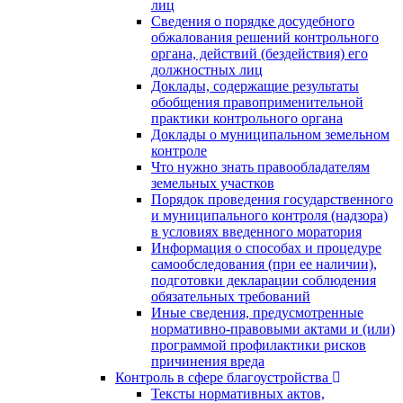
лиц
Сведения о порядке досудебного
обжалования решений контрольного
органа, действий (бездействия) его
должностных лиц
Доклады, содержащие результаты
обобщения правоприменительной
практики контрольного органа
Доклады о муниципальном земельном
контроле
Что нужно знать правообладателям
земельных участков
Порядок проведения государственного
и муниципального контроля (надзора)
в условиях введенного моратория
Информация о способах и процедуре
самообследования (при ее наличии),
подготовки декларации соблюдения
обязательных требований
Иные сведения, предусмотренные
нормативно-правовыми актами и (или)
программой профилактики рисков
причинения вреда
Контроль в сфере благоустройства
Тексты нормативных актов,