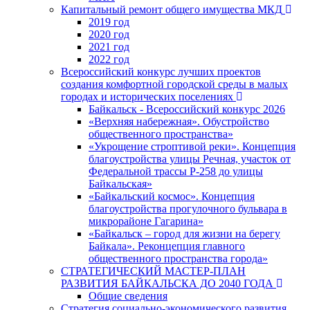
Капитальный ремонт общего имущества МКД
2019 год
2020 год
2021 год
2022 год
Всероссийский конкурс лучших проектов
создания комфортной городской среды в малых
городах и исторических поселениях
Байкальск - Всероссийский конкурс 2026
«Верхняя набережная». Обустройство
общественного пространства»
«Укрощение строптивой реки». Концепция
благоустройства улицы Речная, участок от
Федеральной трассы Р-258 до улицы
Байкальская»
«Байкальский космос». Концепция
благоустройства прогулочного бульвара в
микрорайоне Гагарина»
«Байкальск – город для жизни на берегу
Байкала». Реконцепция главного
общественного пространства города»
СТРАТЕГИЧЕСКИЙ МАСТЕР-ПЛАН
РАЗВИТИЯ БАЙКАЛЬСКА ДО 2040 ГОДА
Общие сведения
Стратегия социально-экономического развития