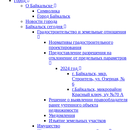
Город
О Байкальске
Символика
Город Байкальск
Новости города
Байкальск сегодня
Градостроительство и земельные отношения
Нормативы градостроительного
проектирования
Предоставление разрешения на
отклонение от предельных параметров
2024 год
г. Байкальск, мкр.
Строитель, ул. Озерная, №
6
г.Байкальск, микрорайон
Красный ключ, з/у №70 А
Решение о выявлении правообладателя
ранее учтенного объекта
недвижимости
Уведомления
Изъятие земельных участков
Имущество