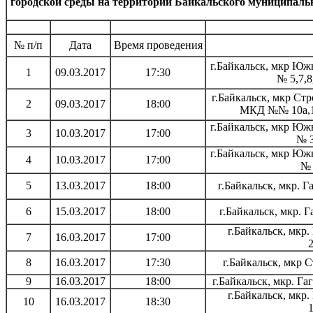
городской среды на территории Байкальского муниципальн
№ п/п
Дата
Время проведения
г.Байкальск, мкр Юж
1
09.03.2017
17:30
№ 5,7,8
г.Байкальск, мкр Ст
2
09.03.2017
18:00
МКД №№ 10а,11
г.Байкальск, мкр Юж
3
10.03.2017
17:00
№ 3
г.Байкальск, мкр Юж
4
10.03.2017
17:00
№ 
5
13.03.2017
18:00
г.Байкальск, мкр.
6
15.03.2017
18:00
г.Байкальск, мкр.
г.Байкальск, мк
7
16.03.2017
17:00
8
16.03.2017
17:30
г.Байкальск, мкр 
9
16.03.2017
18:00
г.Байкальск, мкр. Г
г.Байкальск, мк
10
16.03.2017
18:30