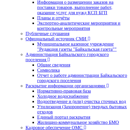
Информация о размещении заказов на
поставки товаров, выполнение работ,
оказание услуг для нужд КСП БГП
Планы и отчёты
Экспертно-аналитические мероприятия и
контрольные мероприятия
Публичные слушания
Официальный источник СМИ
Муниципальное казенное учреждение
"Редакция газеты "Байкальская газета""
Администрация Байкальского городского
поселения
Общие сведения
Символика
Отчет о работе администрации Байкальского
городского поселения
Раскрытие информации организациями
Нормативно-правовая база
Холодное водоснабжение
Водоотведение и (или) очистка сточных вод
Утилизация (Захоронение) твердых бытовых
отходов
Единый портал раскрытия
Жилищно-коммунальное хозяйство БМО
Кадровое обеспечение ОМС