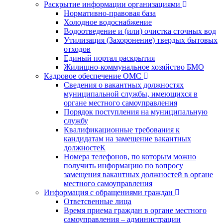
Раскрытие информации организациями
Нормативно-правовая база
Холодное водоснабжение
Водоотведение и (или) очистка сточных вод
Утилизация (Захоронение) твердых бытовых
отходов
Единый портал раскрытия
Жилищно-коммунальное хозяйство БМО
Кадровое обеспечение ОМС
Сведения о вакантных должностях
муниципальной службы, имеющихся в
органе местного самоуправления
Порядок поступления на муниципальную
службу
Квалификационные требования к
кандидатам на замещение вакантных
должностеК
Номера телефонов, по которым можно
получить информацию по вопросу
замещения вакантных должностей в органе
местного самоуправления
Информация с обращениями граждан
Ответсвенные лица
Время приема граждан в органе местного
самоуправления – администрации