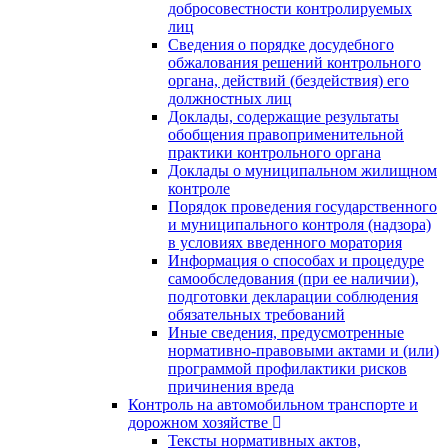
добросовестности контролируемых
лиц
Сведения о порядке досудебного
обжалования решений контрольного
органа, действий (бездействия) его
должностных лиц
Доклады, содержащие результаты
обобщения правоприменительной
практики контрольного органа
Доклады о муниципальном жилищном
контроле
Порядок проведения государственного
и муниципального контроля (надзора)
в условиях введенного моратория
Информация о способах и процедуре
самообследования (при ее наличии),
подготовки декларации соблюдения
обязательных требований
Иные сведения, предусмотренные
нормативно-правовыми актами и (или)
программой профилактики рисков
причинения вреда
Контроль на автомобильном транспорте и
дорожном хозяйстве
Тексты нормативных актов,