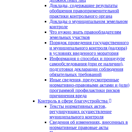
должностных лиц
Доклады, содержащие результаты
обобщения правоприменительной
практики контрольного органа
Доклады о муниципальном земельном
контроле
Что нужно знать правообладателям
земельных участков
Порядок проведения государственного
и муниципального контроля (надзора)
в условиях введенного моратория
Информация о способах и процедуре
самообследования (при ее наличии),
подготовки декларации соблюдения
обязательных требований
Иные сведения, предусмотренные
нормативно-правовыми актами и (или)
программой профилактики рисков
причинения вреда
Контроль в сфере благоустройства
Тексты нормативных актов,
регулирующих осуществление
муниципального контроля
Сведения об изменениях, внесенных в
нормативные правовые акты