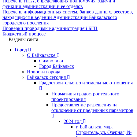
Перечень НПА, определяющих полномочия, задачи и
функции администрации и ее отделов
Перечень информационных систем, банков данных, реестров,
находящихся в ведении Администрации Байкальского
городского поселения
Проверки проводимые администрацией БГП
Бюджетный процесс
Разделы сайта
Город
О Байкальске
Символика
Город Байкальск
Новости города
Байкальск сегодня
Градостроительство и земельные отношения
Нормативы градостроительного
проектирования
Предоставление разрешения на
отклонение от предельных параметров
2024 год
г. Байкальск, мкр.
Строитель, ул. Озерная, №