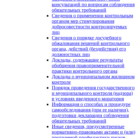
консультаций по вопросам соблюдения
обязательных требований
Сведения о применении контрольным
органом мер стимулирования
добросовестности контролируемых
лиц
Сведения о порядке досудебного
обжалования решений контрольного
органа, действий (бездействия) его
должностных лиц
Доклады, содержащие результаты
обобщения правоприменительной
практики контрольного органа
Доклады о муниципальном жилищном
контроле
Порядок проведения государственного
и муниципального контроля (надзора)
в условиях введенного моратория
Информация о способах и процедуре
самообследования (при ее наличии),
подготовки декларации соблюдения
обязательных требований
Иные сведения, предусмотренные
нормативно-правовыми актами и (или)
программой профилактики рисков