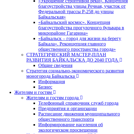
«Укрощение строптивой реки». Концепция
благоустройства улицы Речная, участок от
Федеральной трассы Р-258 до улицы
Байкальская»
«Байкальский космос». Концепция
благоустройства прогулочного бульвара в
микрорайоне Гагарина»
«Байкальск – город для жизни на берегу
Байкала». Реконцепция главного
общественного пространства города»
СТРАТЕГИЧЕСКИЙ МАСТЕР-ПЛАН
РАЗВИТИЯ БАЙКАЛЬСКА ДО 2040 ГОДА
Общие сведения
Стратегия социально-экономического развития
моногорода Байкальска
Информация
Бизнес
Жителям и гостям
Жителям и гостям города
Телефонный справочник служб города
Предприятия и организации
Расписание движения муниципального
общественного транспорта
Информирование населения об
экологическом просвещении