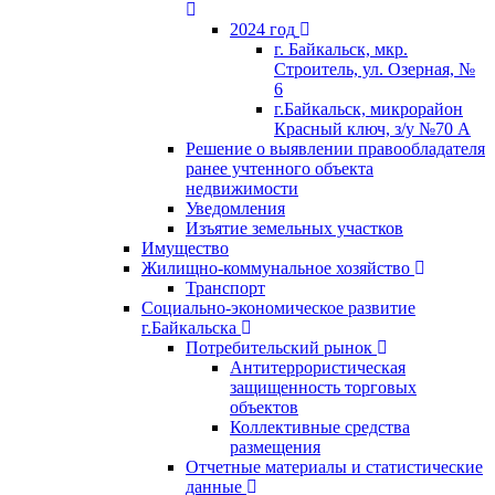
2024 год
г. Байкальск, мкр.
Строитель, ул. Озерная, №
6
г.Байкальск, микрорайон
Красный ключ, з/у №70 А
Решение о выявлении правообладателя
ранее учтенного объекта
недвижимости
Уведомления
Изъятие земельных участков
Имущество
Жилищно-коммунальное хозяйство
Транспорт
Социально-экономическое развитие
г.Байкальска
Потребительский рынок
Антитеррористическая
защищенность торговых
объектов
Коллективные средства
размещения
Отчетные материалы и статистические
данные