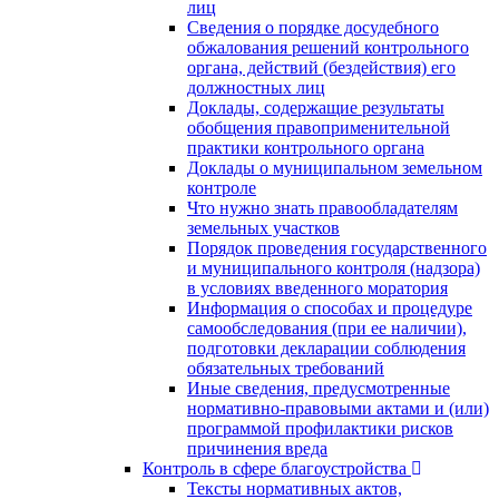
лиц
Сведения о порядке досудебного
обжалования решений контрольного
органа, действий (бездействия) его
должностных лиц
Доклады, содержащие результаты
обобщения правоприменительной
практики контрольного органа
Доклады о муниципальном земельном
контроле
Что нужно знать правообладателям
земельных участков
Порядок проведения государственного
и муниципального контроля (надзора)
в условиях введенного моратория
Информация о способах и процедуре
самообследования (при ее наличии),
подготовки декларации соблюдения
обязательных требований
Иные сведения, предусмотренные
нормативно-правовыми актами и (или)
программой профилактики рисков
причинения вреда
Контроль в сфере благоустройства
Тексты нормативных актов,