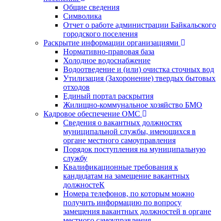
Общие сведения
Символика
Отчет о работе администрации Байкальского
городского поселения
Раскрытие информации организациями
Нормативно-правовая база
Холодное водоснабжение
Водоотведение и (или) очистка сточных вод
Утилизация (Захоронение) твердых бытовых
отходов
Единый портал раскрытия
Жилищно-коммунальное хозяйство БМО
Кадровое обеспечение ОМС
Сведения о вакантных должностях
муниципальной службы, имеющихся в
органе местного самоуправления
Порядок поступления на муниципальную
службу
Квалификационные требования к
кандидатам на замещение вакантных
должностеК
Номера телефонов, по которым можно
получить информацию по вопросу
замещения вакантных должностей в органе
местного самоуправления