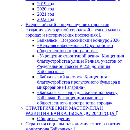
2019 год
2020 год
2021 год
2022 год
Всероссийский конкурс лучших проектов
создания комфортной городской среды в малых
городах и исторических поселениях
Байкальск - Всероссийский конкурс 2026
«Верхняя набережная». Обустройство
общественного пространства»
«Укрощение строптивой реки». Концепция
благоустройства улицы Речная, участок от
Федеральной трассы Р-258 до улицы
Байкальская»
«Байкальский космос». Концепция
благоустройства прогулочного бульвара в
микрорайоне Гагарина»
«Байкальск – город для жизни на берегу
Байкала». Реконцепция главного
общественного пространства города»
СТРАТЕГИЧЕСКИЙ МАСТЕР-ПЛАН
РАЗВИТИЯ БАЙКАЛЬСКА ДО 2040 ГОДА
Общие сведения
Стратегия социально-экономического развития
моногорода Байкальска