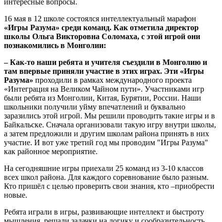
интересные вопросы.
16 мая в 12 школе состоялся интеллектуальный марафон
«Игры Разума» среди команд. Как отметила директор
школы Ольга Викторовна Соломаха, с этой игрой они
познакомились в Монголии:
– Как-то наши ребята и учителя съездили в Монголию и
там впервые приняли участие в этих играх. Эти «Игры
Разума»
проходили в рамках международного проекта
«Интеграция на Великом Чайном пути». Участниками игр
были ребята из Монголии, Китая, Бурятии, России. Наши
школьники получили уйму впечатлений и буквально
заразились этой игрой. Мы решили проводить такие игры и в
Байкальске. Сначала организовали такую игру внутри школы,
а затем предложили и другим школам района принять в них
участие. И вот уже третий год мы проводим "Игры Разума"
как районное мероприятие.
На сегодняшние игры приехали 25 команд из 3-10 классов
всех школ района. Для каждого соревнование было разным.
Кто пришёл с целью проверить свои знания, кто –приобрести
новые.
Ребята играли в игры, развивающие интеллект и быстроту
мышления, решали задачки на логику и сообразительность,