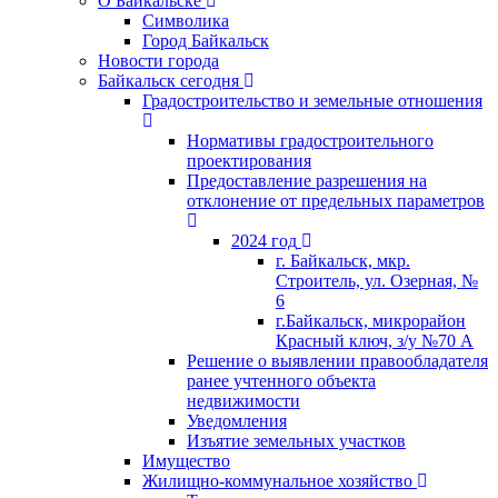
О Байкальске
Символика
Город Байкальск
Новости города
Байкальск сегодня
Градостроительство и земельные отношения
Нормативы градостроительного
проектирования
Предоставление разрешения на
отклонение от предельных параметров
2024 год
г. Байкальск, мкр.
Строитель, ул. Озерная, №
6
г.Байкальск, микрорайон
Красный ключ, з/у №70 А
Решение о выявлении правообладателя
ранее учтенного объекта
недвижимости
Уведомления
Изъятие земельных участков
Имущество
Жилищно-коммунальное хозяйство