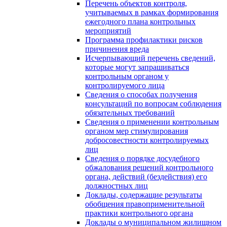
Перечень объектов контроля,
учитываемых в рамках формирования
ежегодного плана контрольных
мероприятий
Программа профилактики рисков
причинения вреда
Исчерпывающий перечень сведений,
которые могут запрашиваться
контрольным органом у
контролируемого лица
Сведения о способах получения
консультаций по вопросам соблюдения
обязательных требований
Сведения о применении контрольным
органом мер стимулирования
добросовестности контролируемых
лиц
Сведения о порядке досудебного
обжалования решений контрольного
органа, действий (бездействия) его
должностных лиц
Доклады, содержащие результаты
обобщения правоприменительной
практики контрольного органа
Доклады о муниципальном жилищном