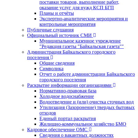
поставки товаров, выполнение работ,
оказание услуг для нужд КСП БГП
Планы и отчёты
Экспертно-аналитические мероприятия и
контрольные мероприятия
Публичные слушания
Официальный источник СМИ
Муниципальное казенное учреждение
"Редакция газеты "Байкальская газета""
Администрация Байкальского городского
поселения
Общие сведения
Символика
Отчет о работе администрации Байкальского
городского поселения
Раскрытие информации организациями
Нормативно-правовая база
Холодное водоснабжение
Водоотведение и (или) очистка сточных вод
Утилизация (Захоронение) твердых бытовых
отходов
Единый портал раскрытия
Жилищно-коммунальное хозяйство БМО
Кадровое обеспечение ОМС
Сведения о вакантных должностях