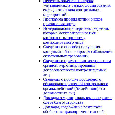
Перечень объектов контроля,
учитываемых в рамках формирования
ежегодного плана контрольных
мероприятий
Программа профилактики рисков
причинения вреда
Исчерпывающий перечень сведений,
которые могут запрашиваться
контрольным органом у
контролируемого лица
Сведения о способах получения
консультаций по вопросам соблюдения
обязательных требований
Сведения о применении контрольным
органом мер стимулирования
добросовестности контролируемых
лиц
Сведения о порядке досудебного
обжалования решений контрольного
органа, действий (бездействия) его
должностных лиц
Доклады о муниципальном контроле в
сфере благоустройства
Доклады, содержащие результаты
обобщения правоприменительной