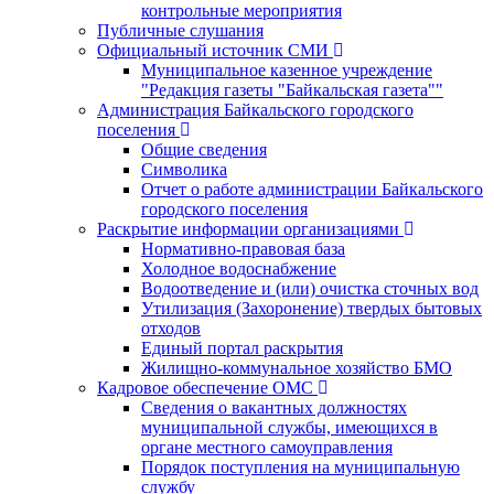
контрольные мероприятия
Публичные слушания
Официальный источник СМИ
Муниципальное казенное учреждение
"Редакция газеты "Байкальская газета""
Администрация Байкальского городского
поселения
Общие сведения
Символика
Отчет о работе администрации Байкальского
городского поселения
Раскрытие информации организациями
Нормативно-правовая база
Холодное водоснабжение
Водоотведение и (или) очистка сточных вод
Утилизация (Захоронение) твердых бытовых
отходов
Единый портал раскрытия
Жилищно-коммунальное хозяйство БМО
Кадровое обеспечение ОМС
Сведения о вакантных должностях
муниципальной службы, имеющихся в
органе местного самоуправления
Порядок поступления на муниципальную
службу