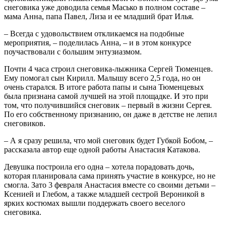
снеговика уже доводила семья Масько в полном составе –
мама Анна, папа Павел, Лиза и ее младший брат Илья.
– Всегда с удовольствием откликаемся на подобные
мероприятия, – поделилась Анна, – и в этом конкурсе
поучаствовали с большим энтузиазмом.
Почти 4 часа строил снеговика-лыжника Сергей Тюменцев.
Ему помогал сын Кирилл. Малышу всего 2,5 года, но он
очень старался. В итоге работа папы и сына Тюменцевых
была признана самой лучшей на этой площадке. И это при
том, что получившийся снеговик – первый в жизни Сергея.
По его собственному признанию, он даже в детстве не лепил
снеговиков.
– А я сразу решила, что мой снеговик будет Губкой Бобом, –
рассказала автор еще одной работы Анастасия Катакова.
Девушка построила его одна – хотела порадовать дочь,
которая планировала сама принять участие в конкурсе, но не
смогла. Зато 3 февраля Анастасия вместе со своими детьми –
Ксенией и Глебом, а также младшей сестрой Вероникой в
ярких костюмах вышли поддержать своего веселого
снеговика.