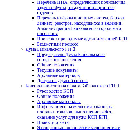
Перечень НПА, определяющих полномочия,
задачи и функции администрации и ее
отделов
Перечень информационных систем, банков
данных, реестров, находящихся в ведении
Администрации Байкальского городского
поселения
Проверки проводимые администрацией БГП
Бюджетный процесс
Дума Байкальского ГП
Председатель Думы Байкальского
городского поселения
Общие положения
Текущие документы
Архивные материалы
Депутаты Думы 5 созыва
Контрольно-счетная палата Байкальского ГП
Руководство КСП
Общие положения
Архивные материалы
Информация о размещении заказов на
поставки товаров, выполнение работ,
оказание услуг для нужд КСП БГП
Планы и отчёты
Экспертно-аналитические мероприятия и