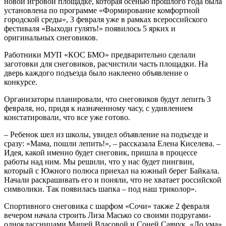
новой игровой площадке, которая осенью прошлого года была
установлена по программе «Формирование комфортной
городской среды», 3 февраля уже в рамках всероссийского
фестиваля «Выходи гулять!» появилось 5 ярких и
оригинальных снеговиков.
Работники МУП «КОС БМО» предварительно сделали
заготовки для снеговиков, расчистили часть площадки. На
дверь каждого подъезда было наклеено объявление о
конкурсе.
Организаторы планировали, что снеговиков будут лепить 3
февраля, но, придя к назначенному часу, с удивлением
констатировали, что все уже готово.
– Ребенок шел из школы, увидел объявление на подъезде и
сразу: «Мама, пошли лепить!», – рассказала Елена Киселева. –
Идея, какой именно будет снеговик, пришла в процессе
работы над ним. Мы решили, что у нас будет пингвин,
который с Южного полюса приехал на южный берег Байкала.
Начали раскрашивать его и поняли, что не хватает российской
символики. Так появилась шапка – под наш триколор».
Спортивного снеговика с шарфом «Сочи» также 2 февраля
вечером начала строить Лиза Масько со своими подругами-
одноклассницами Машей Власовой и Соней Савчук. «До ума»