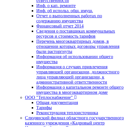
ответственности
Инф. о кап. ремонте
Инф. об использ. общ. имущ.
Отчет о выполненных работах по
содержанию имущества
Финансовый отчет 2014
Сведения о поставщиках коммунальных
ресурсов и стоимость тарифов
Перечень многоквартирных домов, в
отношении которых договоры управления
были расторгнуты
Информация об использовании общего
имущества
Информация о случаях привлечения
управляющей организации, должностного
лица управляющей организации, к
административной ответственности
Информация о капитальном ремонте общего
имущества в многоквартирном доме
ООО "Теплоснабжение"
Общая документация
Тарифы
Реконструкция теплоисточника
Слюдянский филиал областного государственного
казенного учреждения «Кадровый центр