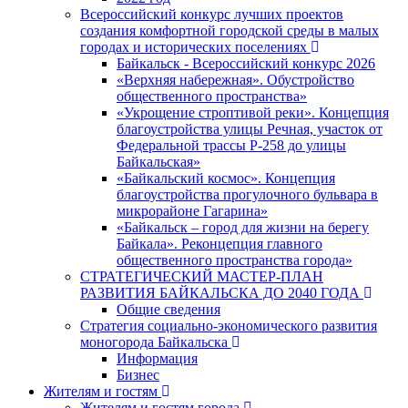
Всероссийский конкурс лучших проектов
создания комфортной городской среды в малых
городах и исторических поселениях
Байкальск - Всероссийский конкурс 2026
«Верхняя набережная». Обустройство
общественного пространства»
«Укрощение строптивой реки». Концепция
благоустройства улицы Речная, участок от
Федеральной трассы Р-258 до улицы
Байкальская»
«Байкальский космос». Концепция
благоустройства прогулочного бульвара в
микрорайоне Гагарина»
«Байкальск – город для жизни на берегу
Байкала». Реконцепция главного
общественного пространства города»
СТРАТЕГИЧЕСКИЙ МАСТЕР-ПЛАН
РАЗВИТИЯ БАЙКАЛЬСКА ДО 2040 ГОДА
Общие сведения
Стратегия социально-экономического развития
моногорода Байкальска
Информация
Бизнес
Жителям и гостям
Жителям и гостям города