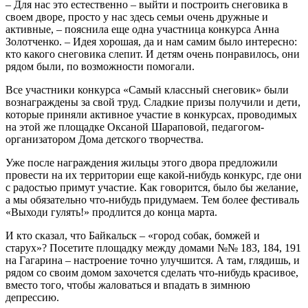
– Для нас это естественно – выйти и построить снеговика в
своем дворе, просто у нас здесь семьи очень дружные и
активные, – пояснила еще одна участница конкурса Анна
Золотченко. – Идея хорошая, да и нам самим было интересно:
кто какого снеговика слепит. И детям очень понравилось, они
рядом были, по возможности помогали.
Все участники конкурса «Самый классный снеговик» были
вознаграждены за свой труд. Сладкие призы получили и дети,
которые приняли активное участие в конкурсах, проводимых
на этой же площадке Оксаной Шараповой, педагогом-
организатором Дома детского творчества.
Уже после награждения жильцы этого двора предложили
провести на их территории еще какой-нибудь конкурс, где они
с радостью примут участие. Как говорится, было бы желание,
а мы обязательно что-нибудь придумаем. Тем более фестиваль
«Выходи гулять!» продлится до конца марта.
И кто сказал, что Байкальск – «город собак, бомжей и
старух»? Посетите площадку между домами №№ 183, 184, 191
на Гагарина – настроение точно улучшится. А там, глядишь, и
рядом со своим домом захочется сделать что-нибудь красивое,
вместо того, чтобы жаловаться и впадать в зимнюю
депрессию.