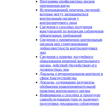
Программа профилактики рисков
причинения вреда
Исчерпывающий перечень сведений,
которые могут запрашиваться
контрольным органом у
контролируемого лица
Сведения о способах получения
консультаций по вопросам соблюдения
обязательных требований
Сведения о применении контрольным
органом мер стимулирования
добросовестности контролируемых
лиц
Сведения о порядке досудебного
обжалования решений контрольного
органа, действий (бездействия) его
должностных лиц
Доклады о муниципальном контроле в
сфере благоустройства
Доклады, содержащие результаты
обобщения правоприменительной
практики контрольного органа
Информация о способах и процедуре
самообследования (при ее наличии),
подготовки декларации соблюдения