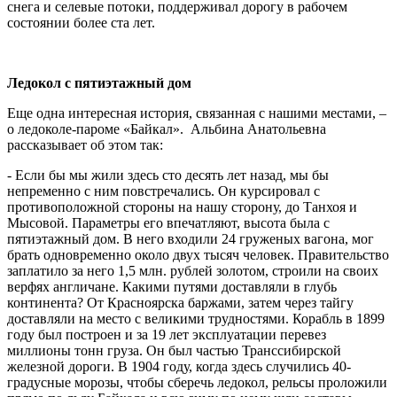
снега и селевые потоки, поддерживал дорогу в рабочем
состоянии более ста лет.
Ледокол с пятиэтажный дом
Еще одна интересная история, связанная с нашими местами, –
о ледоколе-пароме «Байкал». Альбина Анатольевна
рассказывает об этом так:
- Если бы мы жили здесь сто десять лет назад, мы бы
непременно с ним повстречались. Он курсировал с
противоположной стороны на нашу сторону, до Танхоя и
Мысовой. Параметры его впечатляют, высота была с
пятиэтажный дом. В него входили 24 груженых вагона, мог
брать одновременно около двух тысяч человек. Правительство
заплатило за него 1,5 млн. рублей золотом, строили на своих
верфях англичане. Какими путями доставляли в глубь
континента? От Красноярска баржами, затем через тайгу
доставляли на место с великими трудностями. Корабль в 1899
году был построен и за 19 лет эксплуатации перевез
миллионы тонн груза. Он был частью Транссибирской
железной дороги. В 1904 году, когда здесь случились 40-
градусные морозы, чтобы сберечь ледокол, рельсы проложили