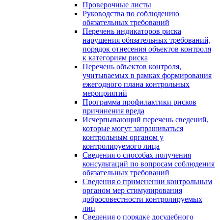
Проверочные листы
Руководства по соблюдению
обязательных требований
Перечень индикаторов риска
нарушения обязательных требований,
порядок отнесения объектов контроля
к категориям риска
Перечень объектов контроля,
учитываемых в рамках формирования
ежегодного плана контрольных
мероприятий
Программа профилактики рисков
причинения вреда
Исчерпывающий перечень сведений,
которые могут запрашиваться
контрольным органом у
контролируемого лица
Сведения о способах получения
консультаций по вопросам соблюдения
обязательных требований
Сведения о применении контрольным
органом мер стимулирования
добросовестности контролируемых
лиц
Сведения о порядке досудебного