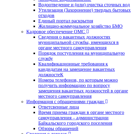
Водоотведение и (или) очистка сточных вод
Утилизация (Захоронение) твердых бытовых
отходов
Единый портал раскрытия
Жилищно-коммунальное хозяйство БМО
Кадровое обеспечение ОМС
Сведения о вакантных должностях
муниципальной службы, имеющихся в
органе местного самоуправления
Порядок поступления на муниципальную
службу
Квалификационные требования к
кандидатам на замещение вакантных
должностеК
Номера телефонов, по которым можно
получить информацию по вопросу
замещения вакантных должностей в органе
местного самоуправления
Информация с обращениями граждан
Ответсвенные лица
Время приема граждан в органе местного
самоуправления – администрации
Байкальского городского поселения
Обзоры обращений
Сведения о доходах