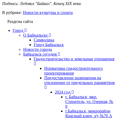
Подпись: Ледокол "Байкал". Конец XIX века.
В рубрике:
Новости культуры и спорта
Разделы сайта
Город
О Байкальске
Символика
Город Байкальск
Новости города
Байкальск сегодня
Градостроительство и земельные отношения
Нормативы градостроительного
проектирования
Предоставление разрешения на
отклонение от предельных параметров
2024 год
г. Байкальск, мкр.
Строитель, ул. Озерная, №
6
г.Байкальск, микрорайон
Красный ключ, з/у №70 А