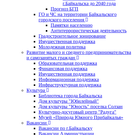
г.Байкальска до 2040 года
Прогноз БГП
ГО и ЧС на территории Байкальского
городского поселения
Памятки населению
Антитеррористическая деятельность
Градостроительное зонирование
Имущественная поддержка
Молодежная политика
Развитие малого и среднего предпринимательства
и самозанятых граждан
Образовательная поддержка
Финансовая поддержка
Имущественная поддержка
Информационная поддержка
Инфраструктурная поддержка
Культура
Библиотека города Байкальска
Дом культуры "Юбилейный"
Дом культуры "Юность" поселка Солзан
Культурно-досуговый центр "Радуга"
Музей «Природа Южного Прибайкалья»
Вакансии
Вакансии по г.Байкальску
Вакансии Администрации