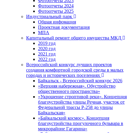
Фотоотчеты 2023
Фотоотчеты 2024
Фотоотчеты 2025
Индустриальный парк
Общая инфомация
Проектная документация
МПА
Капитальный ремонт общего имущества МКД
2019 год
2020 год
2021 год
2022 год
Всероссийский конкурс лучших проектов
создания комфортной городской среды в малых
городах и исторических поселениях
Байкальск - Всероссийский конкурс 2026
«Верхняя набережная». Обустройство
общественного пространства»
«Укрощение строптивой реки». Концепция
благоустройства улицы Речная, участок от
Федеральной трассы Р-258 до улицы
Байкальская»
«Байкальский космос». Концепция
благоустройства прогулочного бульвара в
микрорайоне Гагарина»