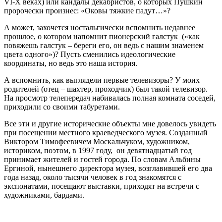
VI-X веках) или кандалы декабристов, о которых Пушкин
пророчески произнес: «Оковы тяжкие падут…»?
А может, захочется ностальгически вспомнить недавнее
прошлое, о котором напомнит пионерский галстук («как
повяжешь галстук – береги его, он ведь с нашим знаменем
цвета одного»)? Пусть сменились идеологические
координаты, но ведь это наша история.
А вспомнить, как выглядели первые телевизоры? У моих
родителей (отец – шахтер, проходчик) был такой телевизор.
На просмотр телепередач набивалась полная комната соседей,
приходили со своими табуретами.
Все эти и другие исторические объекты мне довелось увидеть
при посещении местного краеведческого музея. Созданный
Виктором Тимофеевичем Москальчуком, художником,
историком, поэтом, в 1997 году, он девятнадцатый год
принимает жителей и гостей города. По словам Альбины
Ергиной, нынешнего директора музея, возглавившей его два
года назад, около тысячи человек в год знакомятся с
экспонатами, посещают выставки, приходят на встречи с
художниками, бардами.