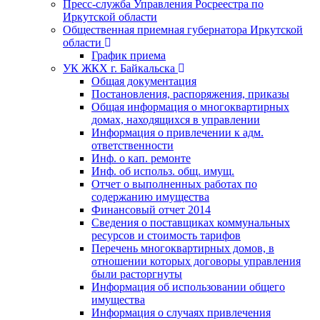
Пресс-служба Управления Росреестра по
Иркутской области
Общественная приемная губернатора Иркутской
области
График приема
УК ЖКХ г. Байкальска
Общая документация
Постановления, распоряжения, приказы
Общая информация о многоквартирных
домах, находящихся в управлении
Информация о привлечении к адм.
ответственности
Инф. о кап. ремонте
Инф. об использ. общ. имущ.
Отчет о выполненных работах по
содержанию имущества
Финансовый отчет 2014
Сведения о поставщиках коммунальных
ресурсов и стоимость тарифов
Перечень многоквартирных домов, в
отношении которых договоры управления
были расторгнуты
Информация об использовании общего
имущества
Информация о случаях привлечения