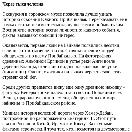
Через тысячелетия
Экскурсия в городском музее позволила лучше узнать
историю освоения Южного Прибайкалья. Пересказывать ее в
рамках статьи не имеет смысла, лучше самим побывать там.
Восприятие истории всегда личностно: какие-то события,
факты вызывают больший интерес.
Оказывается, первые люди на Байкале появились десятки,
если не сотни тысяч лет назад. Стоянки древних людей
обнаружены по всему Прибайкалью. На фотографиях,
сделанных Альбиной Ергиной в устье реки Анги возле
деревни Еланцы, отчетливо видны наскальные рисунки
(писаницы). Олени, охотники на лыжах через тысячелетия
стремят свой бег.
Среди других предметов вижу еще одну древнюю находку –
фигурку Венеры эпохи палеолита из кости. Половина всех
Венер, прародительниц племени, обнаруженных в мире,
найдены в Прибайкальском районе.
Удивила история колесной дороги через Хамар-Дабан,
построенной по распоряжению Екатерины II. Этот путь
связал Россию и Китай, Иркутск и Кяхту. За скупыми
фактами героический труд тех, кто, несмотря на двухметровые