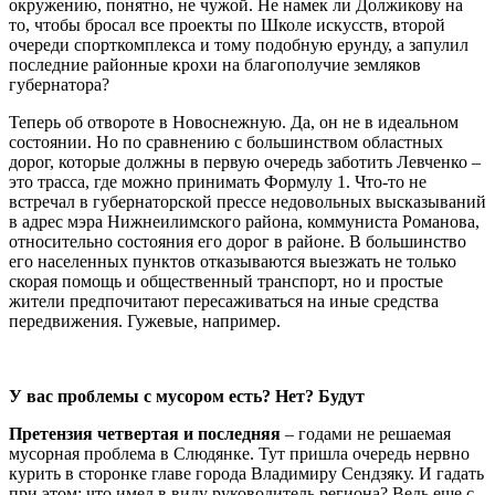
окружению, понятно, не чужой. Не намек ли Должикову на
то, чтобы бросал все проекты по Школе искусств, второй
очереди спорткомплекса и тому подобную ерунду, а запулил
последние районные крохи на благополучие земляков
губернатора?
Теперь об отвороте в Новоснежную. Да, он не в идеальном
состоянии. Но по сравнению с большинством областных
дорог, которые должны в первую очередь заботить Левченко –
это трасса, где можно принимать Формулу 1. Что-то не
встречал в губернаторской прессе недовольных высказываний
в адрес мэра Нижнеилимского района, коммуниста Романова,
относительно состояния его дорог в районе. В большинство
его населенных пунктов отказываются выезжать не только
скорая помощь и общественный транспорт, но и простые
жители предпочитают пересаживаться на иные средства
передвижения. Гужевые, например.
У вас проблемы с мусором есть? Нет? Будут
Претензия четвертая и последняя
– годами не решаемая
мусорная проблема в Слюдянке. Тут пришла очередь нервно
курить в сторонке главе города Владимиру Сендзяку. И гадать
при этом: что имел в виду руководитель региона? Ведь еще с