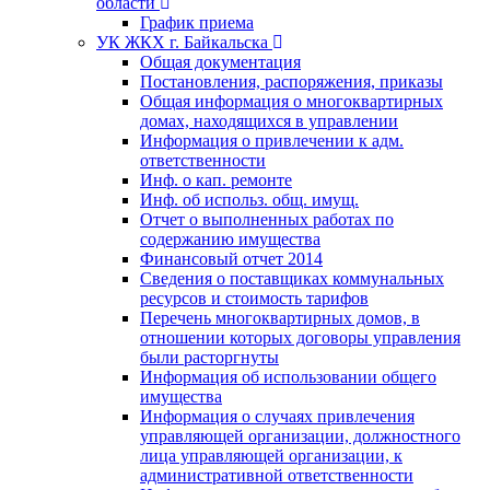
области
График приема
УК ЖКХ г. Байкальска
Общая документация
Постановления, распоряжения, приказы
Общая информация о многоквартирных
домах, находящихся в управлении
Информация о привлечении к адм.
ответственности
Инф. о кап. ремонте
Инф. об использ. общ. имущ.
Отчет о выполненных работах по
содержанию имущества
Финансовый отчет 2014
Сведения о поставщиках коммунальных
ресурсов и стоимость тарифов
Перечень многоквартирных домов, в
отношении которых договоры управления
были расторгнуты
Информация об использовании общего
имущества
Информация о случаях привлечения
управляющей организации, должностного
лица управляющей организации, к
административной ответственности