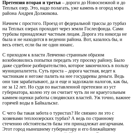
Претензия вторая и третья
– дороги до Новоснежной и до
Теплых озер. Это, надо полагать, уже камень в огород мэра
района Андрея Должикова.
Начнем с простого. Проезд от федеральной трассы до турбаз
на Теплых озерах проходит через земли Гослесфонда. Сами
турбазы принадлежат частным лицам. Дорога эта никогда не
была и не находится в ведении района. Вот, казалось бы, и
весь ответ, если бы не один нюанс.
С приходом к власти Левченко странным образом
возобновились попытки передать эту просеку району. Было
даже судебное разбирательство, которое закончилось в пользу
муниципалитета. Суть проста – дорога частная, ведет к
частникам и негоже палить на нее государевы деньги. Ведь
они там зарабатывают, да и еще и задолжали налогов, как бы,
не за 12 лет. Но судя по выставленной претензии из уст
губернатора, колею эту он считает чуть ли не краеугольным
камнем оценки работы слюдянских властей. Уж точно, важнее
горячей воды в Байкальске.
С чего бы такая забота о туристах? Не связано ли это с
хозяевами теплоозерских турбаз? А ведь по странному
стечению обстоятельств базы эти принадлежат ангарчанам.
Этот город нынешнему губернатору и его ближайшему