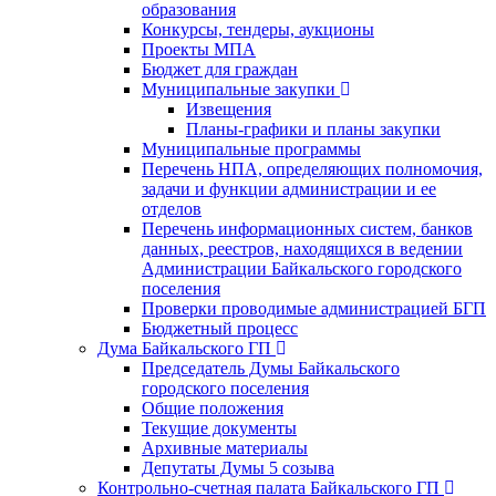
образования
Конкурсы, тендеры, аукционы
Проекты МПА
Бюджет для граждан
Муниципальные закупки
Извещения
Планы-графики и планы закупки
Муниципальные программы
Перечень НПА, определяющих полномочия,
задачи и функции администрации и ее
отделов
Перечень информационных систем, банков
данных, реестров, находящихся в ведении
Администрации Байкальского городского
поселения
Проверки проводимые администрацией БГП
Бюджетный процесс
Дума Байкальского ГП
Председатель Думы Байкальского
городского поселения
Общие положения
Текущие документы
Архивные материалы
Депутаты Думы 5 созыва
Контрольно-счетная палата Байкальского ГП