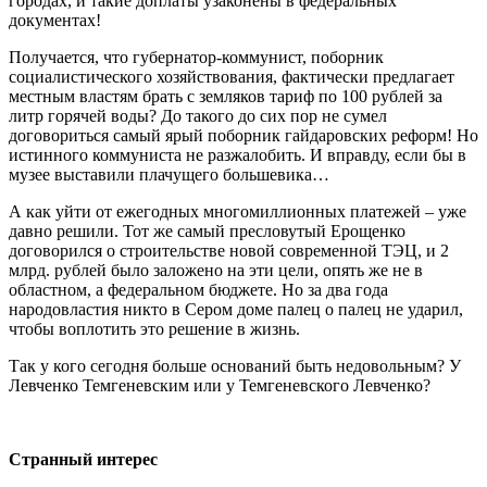
городах, и такие доплаты узаконены в федеральных
документах!
Получается, что губернатор-коммунист, поборник
социалистического хозяйствования, фактически предлагает
местным властям брать с земляков тариф по 100 рублей за
литр горячей воды? До такого до сих пор не сумел
договориться самый ярый поборник гайдаровских реформ! Но
истинного коммуниста не разжалобить. И вправду, если бы в
музее выставили плачущего большевика…
А как уйти от ежегодных многомиллионных платежей – уже
давно решили. Тот же самый пресловутый Ерощенко
договорился о строительстве новой современной ТЭЦ, и 2
млрд. рублей было заложено на эти цели, опять же не в
областном, а федеральном бюджете. Но за два года
народовластия никто в Сером доме палец о палец не ударил,
чтобы воплотить это решение в жизнь.
Так у кого сегодня больше оснований быть недовольным? У
Левченко Темгеневским или у Темгеневского Левченко?
Странный интерес