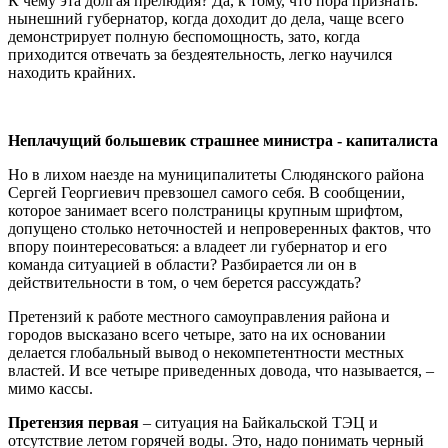
К чему эта долгая прелюдия? Да, к тому, что пора признать:
нынешний губернатор, когда доходит до дела, чаще всего
демонстрирует полную беспомощность, зато, когда
приходится отвечать за бездеятельность, легко научился
находить крайних.
Неплачущий большевик страшнее министра - капиталиста
Но в лихом наезде на муниципалитеты Слюдянского района
Сергей Георгиевич превзошел самого себя. В сообщении,
которое занимает всего полстраницы крупным шрифтом,
допущено столько неточностей и непроверенных фактов, что
впору поинтересоваться: а владеет ли губернатор и его
команда ситуацией в области? Разбирается ли он в
действительности в том, о чем берется рассуждать?
Претензий к работе местного самоуправления района и
городов высказано всего четыре, зато на их основании
делается глобальный вывод о некомпетентности местных
властей. И все четыре приведенных довода, что называется, –
мимо кассы.
Претензия первая
– ситуация на Байкальской ТЭЦ и
отсутствие летом горячей воды. Это, надо понимать черный