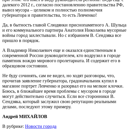
далекого 2012 г., согласно постановлению правительства РФ,
вывоз мусора – целиком и полностью полномочия
губернатора и правительства, то есть Левченко!
Да, в бытность главой Слюдянки приснопамятного А. Шульца
и его коммунального партнера Анатолия Николаева мусорные
войны город захлестывали. Но с избранием В. Сендзяка все
пришло в порядок.
А Владимир Николаевич еще и оказался единственным в
современной России руководителем, кто водрузил в городе
памятник вождю мирового пролетариата. И содержит его в
образцовом состоянии.
Не буду сочинять, сам не видел, но ходят разговоры, что,
прочитав заявление губернатора, градоначальник купил в
магазине портрет Левченко и разорвал его на мелкие клочки.
Боюсь, в ближайшее время проблемы с мусором в городе
могут действительно случиться. Если все сторонники В.
Сендзяка, который заслужил свою репутацию реальными
делами, последуют этому примеру.
Андрей МИХАЙЛОВ
В рубрике:
Новости города