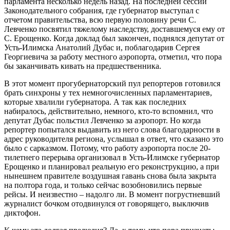
парламента несколько недель назад. На последней сессии
Законодательного собрания, где губернатор выступал с
отчетом правительства, всю первую половину речи С.
Левченко посвятил тяжелому наследству, доставшемуся ему от
С. Ерощенко. Когда доклад был закончен, поднялся депутат от
Усть-Илимска Анатолий Дубас и, поблагодарив Сергея
Георгиевича за работу местного аэропорта, отметил, что пора
бы заканчивать кивать на предшественника.
В этот момент прогубернаторский пул репортеров готовился
брать синхроны у тех немногочисленных парламентариев,
которые хвалили губернатора. А так как последних
набиралось, действительно, немного, кто-то вспомнил, что
депутат Дубас польстил Левченко за аэропорт. Но когда
репортер попытался выдавить из него слова благодарности в
адрес руководителя региона, услышал в ответ, что сказано это
было с сарказмом. Потому, что работу аэропорта после 20-
тилетнего перерыва организовал в Усть-Илимске губернатор
Ерощенко и планировал реальную его реконструкцию, а при
нынешнем правителе воздушная гавань снова была закрыта
на полтора года, и только сейчас возобновились первые
рейсы. И неизвестно – надолго ли. В момент погрустневший
журналист бочком отодвинулся от говорящего, выключив
диктофон.