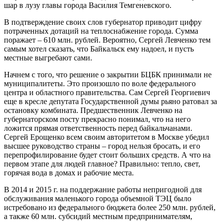
шар в лузу главы города Василия Темгеневского.
В подтверждение своих слов губернатор приводит цифру
потраченных дотаций на теплоснабжение города. Сумма
поражает – 610 млн. рублей. Вероятно, Сергей Левченко тем
самым хотел сказать, что Байкальск ему надоел, и пусть
местные выгребают сами.
Начнем с того, что решение о закрытии БЦБК принимали не
муниципалитеты. Это произошло по воле федерального
центра и областного правительства. Сам Сергей Георгиевич
еще в кресле депутата Государственной думы рьяно ратовал за
остановку комбината. Предшественник Левченко на
губернаторском посту прекрасно понимал, что на него
ложится прямая ответственность перед байкальчанами.
Сергей Ерощенко всем своим авторитетом в Москве убедил
высшее руководство страны – город нельзя бросать, и его
перепрофилирование будет стоит больших средств. А что на
первом этапе для людей главное? Правильно: тепло, свет,
горячая вода в домах и рабочие места.
В 2014 и 2015 г. на поддержание работы непригодной для
обслуживания маленького города объемной ТЭЦ было
истребовано из федерального бюджета более 250 млн. рублей,
а также 60 млн. субсидий местным предпринимателям,