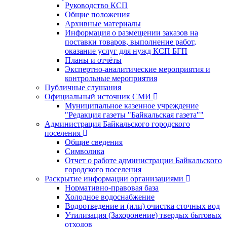
Руководство КСП
Общие положения
Архивные материалы
Информация о размещении заказов на
поставки товаров, выполнение работ,
оказание услуг для нужд КСП БГП
Планы и отчёты
Экспертно-аналитические мероприятия и
контрольные мероприятия
Публичные слушания
Официальный источник СМИ
Муниципальное казенное учреждение
"Редакция газеты "Байкальская газета""
Администрация Байкальского городского
поселения
Общие сведения
Символика
Отчет о работе администрации Байкальского
городского поселения
Раскрытие информации организациями
Нормативно-правовая база
Холодное водоснабжение
Водоотведение и (или) очистка сточных вод
Утилизация (Захоронение) твердых бытовых
отходов