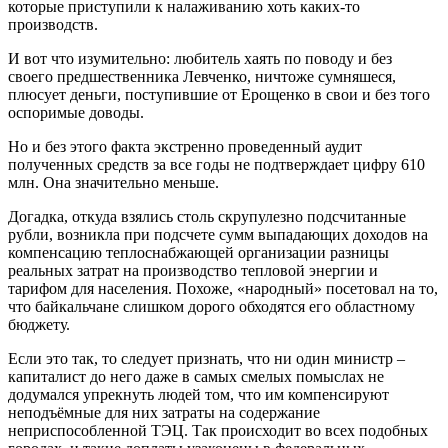
которые приступили к налаживанию хоть каких-то
производств.
И вот что изумительно: любитель хаять по поводу и без
своего предшественника Левченко, ничтоже сумняшеся,
плюсует деньги, поступившие от Ерощенко в свои и без того
оспоримые доводы.
Но и без этого факта экстренно проведенный аудит
полученных средств за все годы не подтверждает цифру 610
млн. Она значительно меньше.
Догадка, откуда взялись столь скрупулезно подсчитанные
рубли, возникла при подсчете сумм выпадающих доходов на
компенсацию теплоснабжающей организации разницы
реальных затрат на производство тепловой энергии и
тарифом для населения. Похоже, «народный» посетовал на то,
что байкальчане слишком дорого обходятся его областному
бюджету.
Если это так, то следует признать, что ни один министр –
капиталист до него даже в самых смелых помыслах не
додумался упрекнуть людей том, что им компенсируют
неподъёмные для них затраты на содержание
неприспособленной ТЭЦ. Так происходит во всех подобных