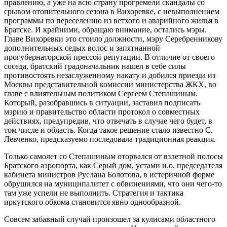
правлению, а уже на всю страну прогремели скандалы со
срывом отопительного сезона в Вихоревке, с невыполнением
программы по переселению из ветхого и аварийного жилья в
Братске. И крайними, обращаю внимание, остались мэры.
Главе Вихоревки это стоило должности, мэру Серебренникову
дополнительных седых волос и запятнанной
прогубернаторской прессой репутации. В отличие от своего
соседа, братский градоначальник нашел в себе силы
противостоять незаслуженному накату и добился приезда из
Москвы представительной комиссии министерства ЖКХ, во
главе с влиятельным политиком Сергеем Степашиным.
Который, разобравшись в ситуации, заставил подписать
мэрию и правительство области протокол о совместных
действиях, предупредив, что отвечать в случае чего будет, в
том числе и область. Когда такое решение стало известно С.
Левченко, предсказуемо последовала традиционная реакция.
Только самолет со Степашиным оторвался от взлетной полосы
Братского аэропорта, как Серый дом, устами и.о. председателя
кабинета министров Руслана Болотова, в истеричной форме
обрушился на муниципалитет с обвинениями, что они чего-то
там уже успели не выполнить. Стратегия и тактика
иркутского обкома становится явно однообразной.
Совсем забавный случай произошел за кулисами областного