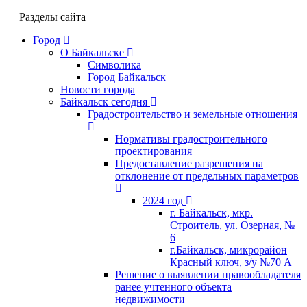
Разделы сайта
Город
О Байкальске
Символика
Город Байкальск
Новости города
Байкальск сегодня
Градостроительство и земельные отношения
Нормативы градостроительного
проектирования
Предоставление разрешения на
отклонение от предельных параметров
2024 год
г. Байкальск, мкр.
Строитель, ул. Озерная, №
6
г.Байкальск, микрорайон
Красный ключ, з/у №70 А
Решение о выявлении правообладателя
ранее учтенного объекта
недвижимости