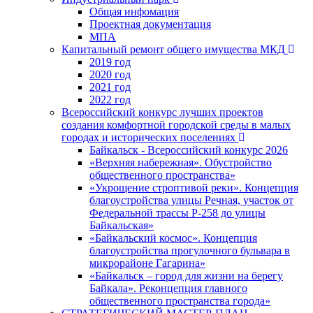
Общая инфомация
Проектная документация
МПА
Капитальный ремонт общего имущества МКД
2019 год
2020 год
2021 год
2022 год
Всероссийский конкурс лучших проектов
создания комфортной городской среды в малых
городах и исторических поселениях
Байкальск - Всероссийский конкурс 2026
«Верхняя набережная». Обустройство
общественного пространства»
«Укрощение строптивой реки». Концепция
благоустройства улицы Речная, участок от
Федеральной трассы Р-258 до улицы
Байкальская»
«Байкальский космос». Концепция
благоустройства прогулочного бульвара в
микрорайоне Гагарина»
«Байкальск – город для жизни на берегу
Байкала». Реконцепция главного
общественного пространства города»