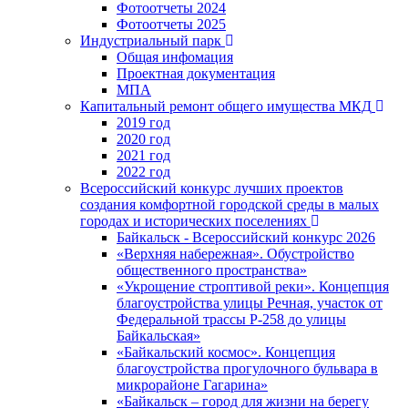
Фотоотчеты 2024
Фотоотчеты 2025
Индустриальный парк
Общая инфомация
Проектная документация
МПА
Капитальный ремонт общего имущества МКД
2019 год
2020 год
2021 год
2022 год
Всероссийский конкурс лучших проектов
создания комфортной городской среды в малых
городах и исторических поселениях
Байкальск - Всероссийский конкурс 2026
«Верхняя набережная». Обустройство
общественного пространства»
«Укрощение строптивой реки». Концепция
благоустройства улицы Речная, участок от
Федеральной трассы Р-258 до улицы
Байкальская»
«Байкальский космос». Концепция
благоустройства прогулочного бульвара в
микрорайоне Гагарина»
«Байкальск – город для жизни на берегу