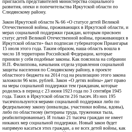
пригласить представителей министерства социального
развития, опеки и попечительства Иркутской области по
Слюдянскому району.
Закон Иркутской области № 66 «О статусе детей Великой
Отечественной войны, проживающих в Иркутской области, и
мерах социальной поддержки граждан, которым присвоен
статус детей Великой Отечественной войны, проживающих в
Иркутской области» был подписан губернатором Приангарья
15 июля этого года. Таким образом, наша область вошла в
число 18 территории Российской Федерации, которые
приняли у себя подобные законы. Как пояснила на собрании
Н.П. Филиппова, начальник отдела управления социальной
защиты населения по Слюдянскому району, в проекте
областного бюджета на 2014 год на реализацию этого закона
заложили 96 млн. рублей. Закон «О детях войны» дает право
на меры социальной поддержки тем гражданам, которые
родились в период с 23 июня 1923 года по 3 сентября 1945
года. Таких в Иркутской области 216 тысяч. Из них 195
тысячпользуются мерами социальной поддержки либо по
федеральному закону (инвалиды, участники войны, вдовы),
либо по областному (ветераны труда, труженики тыла,
реабилитированные). И только 21 тысяча граждан не имеет
никаких мер социальной поддержки. Новый закон будет
напрямую касаться этих граждан, а не всех детей войны, как