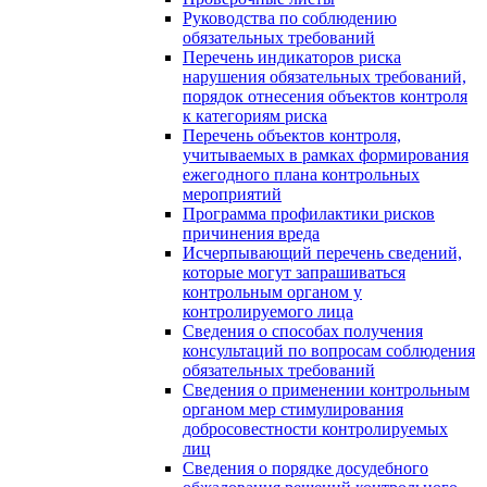
Руководства по соблюдению
обязательных требований
Перечень индикаторов риска
нарушения обязательных требований,
порядок отнесения объектов контроля
к категориям риска
Перечень объектов контроля,
учитываемых в рамках формирования
ежегодного плана контрольных
мероприятий
Программа профилактики рисков
причинения вреда
Исчерпывающий перечень сведений,
которые могут запрашиваться
контрольным органом у
контролируемого лица
Сведения о способах получения
консультаций по вопросам соблюдения
обязательных требований
Сведения о применении контрольным
органом мер стимулирования
добросовестности контролируемых
лиц
Сведения о порядке досудебного