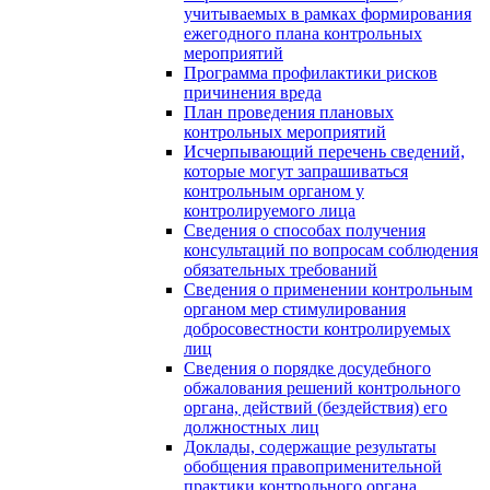
учитываемых в рамках формирования
ежегодного плана контрольных
мероприятий
Программа профилактики рисков
причинения вреда
План проведения плановых
контрольных мероприятий
Исчерпывающий перечень сведений,
которые могут запрашиваться
контрольным органом у
контролируемого лица
Сведения о способах получения
консультаций по вопросам соблюдения
обязательных требований
Сведения о применении контрольным
органом мер стимулирования
добросовестности контролируемых
лиц
Сведения о порядке досудебного
обжалования решений контрольного
органа, действий (бездействия) его
должностных лиц
Доклады, содержащие результаты
обобщения правоприменительной
практики контрольного органа