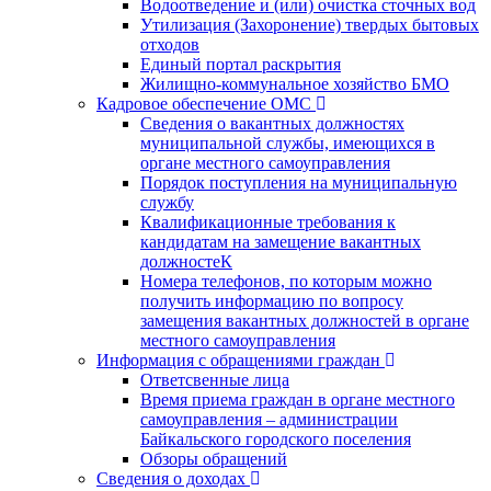
Водоотведение и (или) очистка сточных вод
Утилизация (Захоронение) твердых бытовых
отходов
Единый портал раскрытия
Жилищно-коммунальное хозяйство БМО
Кадровое обеспечение ОМС
Сведения о вакантных должностях
муниципальной службы, имеющихся в
органе местного самоуправления
Порядок поступления на муниципальную
службу
Квалификационные требования к
кандидатам на замещение вакантных
должностеК
Номера телефонов, по которым можно
получить информацию по вопросу
замещения вакантных должностей в органе
местного самоуправления
Информация с обращениями граждан
Ответсвенные лица
Время приема граждан в органе местного
самоуправления – администрации
Байкальского городского поселения
Обзоры обращений
Сведения о доходах