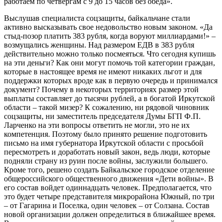
работаем по четвергам с 9 до 15 часов без обеда».
Выслушав специалиста соцзащиты, байкальчане стали
активно высказывать свое недовольство новым законом. «Да
стыд-позор платить 383 рубля, когда воруют миллиардами!» –
возмущались женщины. Над размером ЕДВ в 383 рубля
действительно можно только посмеяться. Что сегодня купишь
на эти деньги? Как они могут помочь той категории граждан,
которые в настоящее время не имеют никаких льгот и для
поддержки которых вроде как в первую очередь и принимался
документ? Почему в некоторых территориях размер этой
выплаты составляет до тысячи рублей, а в богатой Иркутской
области – такой мизер? К сожалению, ни рядовой чиновник
соцзащиты, ни заместитель председателя Думы БГП Ф.П.
Ларченко на эти вопросы ответить не могли, это не их
компетенция. Поэтому было принято решение подготовить
письмо на имя губернатора Иркутской области с просьбой
пересмотреть и доработать новый закон, ведь люди, которые
подняли страну из руин после войны, заслужили большего.
Кроме того, решено создать Байкальское городское отделение
общероссийского общественного движения «Дети войны». В
его состав войдет одиннадцать человек. Предполагается, что
это будет четыре представителя микрорайона Южный, по три
– от Гагарина и Поселка, один человек – от Солзана. Состав
новой организации должен определиться в ближайшее время.