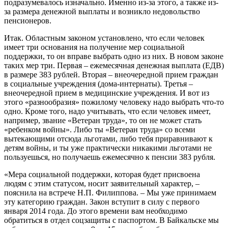
подразумевалось изначально. Именно из-за этого, а также из-
за размера денежной выплаты и возникло недовольство
пенсионеров.
Итак. Областным законом установлено, что если человек
имеет три основания на получение мер социальной
поддержки, то он вправе выбрать одно из них. В новом законе
таких мер три. Первая – ежемесячная денежная выплата (ЕДВ)
в размере 383 рублей. Вторая – внеочередной прием граждан
в социальные учреждения (дома-интернаты). Третья –
внеочередной прием в медицинские учреждения. И вот из
этого «разнообразия» пожилому человеку надо выбрать что-то
одно. Кроме того, надо учитывать, что если человек имеет,
например, звание «Ветеран труда», то он не может стать
«ребенком войны». Либо ты «Ветеран труда» со всеми
вытекающими отсюда льготами, либо тебя приравнивают к
детям войны, и ты уже практически никакими льготами не
пользуешься, но получаешь ежемесячно к пенсии 383 рубля.
«Мера социальной поддержки, которая будет присвоена
людям с этим статусом, носит заявительный характер, –
пояснила на встрече Н.П. Филиппова. – Мы уже принимаем
эту категорию граждан. Закон вступит в силу с первого
января 2014 года. До этого времени вам необходимо
обратиться в отдел соцзащиты с паспортом. В Байкальске мы