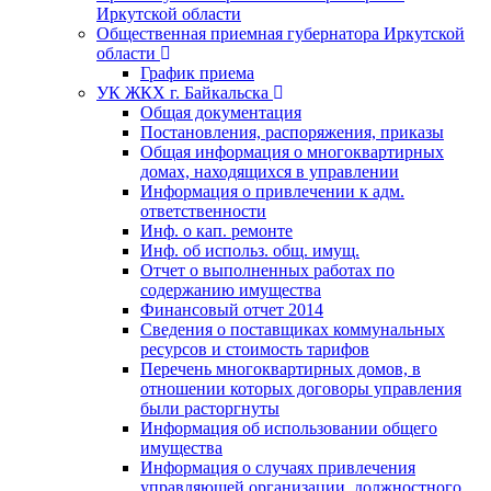
Иркутской области
Общественная приемная губернатора Иркутской
области
График приема
УК ЖКХ г. Байкальска
Общая документация
Постановления, распоряжения, приказы
Общая информация о многоквартирных
домах, находящихся в управлении
Информация о привлечении к адм.
ответственности
Инф. о кап. ремонте
Инф. об использ. общ. имущ.
Отчет о выполненных работах по
содержанию имущества
Финансовый отчет 2014
Сведения о поставщиках коммунальных
ресурсов и стоимость тарифов
Перечень многоквартирных домов, в
отношении которых договоры управления
были расторгнуты
Информация об использовании общего
имущества
Информация о случаях привлечения
управляющей организации, должностного