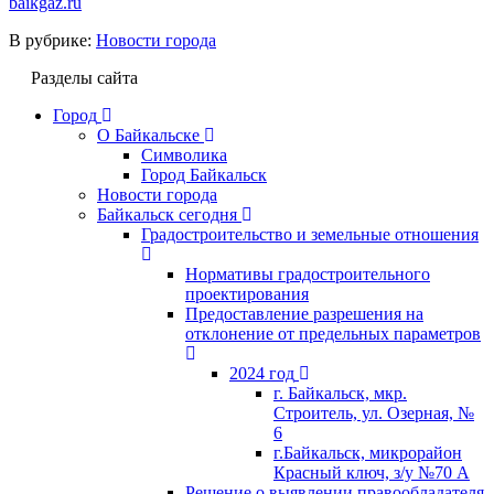
baikgaz.ru
В рубрике:
Новости города
Разделы сайта
Город
О Байкальске
Символика
Город Байкальск
Новости города
Байкальск сегодня
Градостроительство и земельные отношения
Нормативы градостроительного
проектирования
Предоставление разрешения на
отклонение от предельных параметров
2024 год
г. Байкальск, мкр.
Строитель, ул. Озерная, №
6
г.Байкальск, микрорайон
Красный ключ, з/у №70 А
Решение о выявлении правообладателя