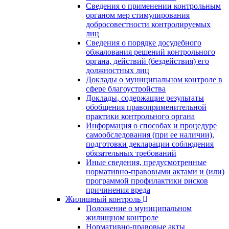
Сведения о применении контрольным
органом мер стимулирования
добросовестности контролируемых
лиц
Сведения о порядке досудебного
обжалования решений контрольного
органа, действий (бездействия) его
должностных лиц
Доклады о муниципальном контроле в
сфере благоустройства
Доклады, содержащие результаты
обобщения правоприменительной
практики контрольного органа
Информация о способах и процедуре
самообследования (при ее наличии),
подготовки декларации соблюдения
обязательных требований
Иные сведения, предусмотренные
нормативно-правовыми актами и (или)
программой профилактики рисков
причинения вреда
Жилищный контроль
Положение о муниципальном
жилищном контроле
Нормативно-правовые акты