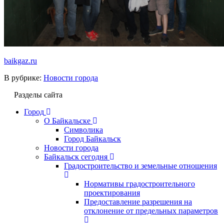
baikgaz.ru
В рубрике:
Новости города
Разделы сайта
Город
О Байкальске
Символика
Город Байкальск
Новости города
Байкальск сегодня
Градостроительство и земельные отношения
Нормативы градостроительного
проектирования
Предоставление разрешения на
отклонение от предельных параметров