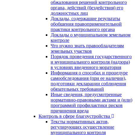
обжалования решений контрольного
органа, действий (бездействия) его
должностных лиц
Доклады, содержащие результаты
обобщения правоприменительной
практики контрольного органа
Доклады о муниципальном земельном
контроле
Что нужно знать правообладателям
земельных участков
Порядок проведения государственного
и муниципального контроля (надзора)
в условиях введенного моратория
Информация о способах и процедуре
самообследования (при ее наличии),
подготовки декларации соблюдения
обязательных требований
Иные сведения, предусмотренные
нормативно-правовыми актами и (или)
программой профилактики рисков
причинения вреда
Контроль в сфере благоустройства
Тексты нормативных актов,
регулирующих осуществление
муниципального контроля