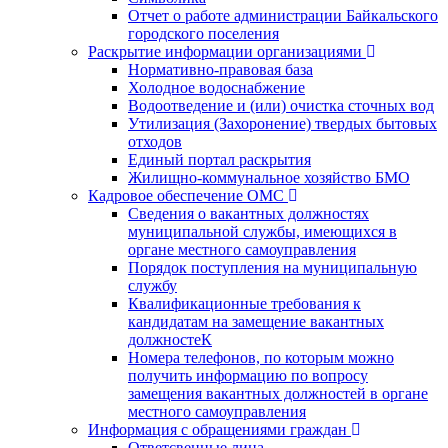
Отчет о работе администрации Байкальского
городского поселения
Раскрытие информации организациями
Нормативно-правовая база
Холодное водоснабжение
Водоотведение и (или) очистка сточных вод
Утилизация (Захоронение) твердых бытовых
отходов
Единый портал раскрытия
Жилищно-коммунальное хозяйство БМО
Кадровое обеспечение ОМС
Сведения о вакантных должностях
муниципальной службы, имеющихся в
органе местного самоуправления
Порядок поступления на муниципальную
службу
Квалификационные требования к
кандидатам на замещение вакантных
должностеК
Номера телефонов, по которым можно
получить информацию по вопросу
замещения вакантных должностей в органе
местного самоуправления
Информация с обращениями граждан
Ответсвенные лица