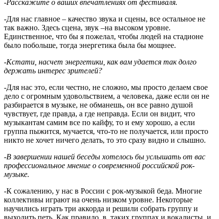
-Расскажите о ваших впечатлениях от фестиваля.
-Для нас главное – качество звука и сцены, все остальное не
так важно. Здесь сцена, звук –на высоком уровне.
Единственное, что бы я пожелал, чтобы людей на стадионе
было побольше, тогда энергетика была бы мощнее.
-Кстати, насчет энергетики, как вам удается так долго
держать интерес зрителей?
-Для нас это, если честно, не сложно, мы просто делаем свое
дело с огромным удовольствием, а человека, даже если он не
разбирается в музыке, не обманешь, он все равно душой
чувствует, где правда, а где неправда. Если он видит, что
музыкантам самим все по кайфу, то и ему хорошо, а если
группа пыжится, мучается, что-то не получается, или просто
никто не хочет ничего делать, то это сразу видно и слышно.
-В завершении нашей беседы хотелось бы услышать от вас
профессиональное мнение о современной российской рок-
музыке.
-К сожалению, у нас в России с рок-музыкой беда. Многие
коллективы играют на очень низком уровне. Некоторые
научились играть три аккорда и решили собрать группу и
выходить петь. Как правило, в таких группах и вокалисты, и