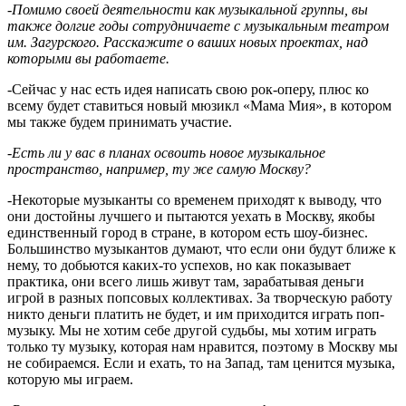
-Помимо своей деятельности как музыкальной группы, вы
также долгие годы сотрудничаете с музыкальным театром
им. Загурского. Расскажите о ваших новых проектах, над
которыми вы работаете.
-Сейчас у нас есть идея написать свою рок-оперу, плюс ко
всему будет ставиться новый мюзикл «Мама Мия», в котором
мы также будем принимать участие.
-Есть ли у вас в планах освоить новое музыкальное
пространство, например, ту же самую Москву?
-Некоторые музыканты со временем приходят к выводу, что
они достойны лучшего и пытаются уехать в Москву, якобы
единственный город в стране, в котором есть шоу-бизнес.
Большинство музыкантов думают, что если они будут ближе к
нему, то добьются каких-то успехов, но как показывает
практика, они всего лишь живут там, зарабатывая деньги
игрой в разных попсовых коллективах. За творческую работу
никто деньги платить не будет, и им приходится играть поп-
музыку. Мы не хотим себе другой судьбы, мы хотим играть
только ту музыку, которая нам нравится, поэтому в Москву мы
не собираемся. Если и ехать, то на Запад, там ценится музыка,
которую мы играем.