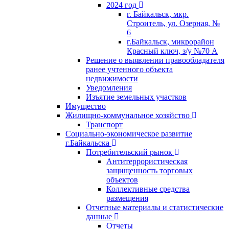
2024 год
г. Байкальск, мкр.
Строитель, ул. Озерная, №
6
г.Байкальск, микрорайон
Красный ключ, з/у №70 А
Решение о выявлении правообладателя
ранее учтенного объекта
недвижимости
Уведомления
Изъятие земельных участков
Имущество
Жилищно-коммунальное хозяйство
Транспорт
Социально-экономическое развитие
г.Байкальска
Потребительский рынок
Антитеррористическая
защищенность торговых
объектов
Коллективные средства
размещения
Отчетные материалы и статистические
данные
Отчеты