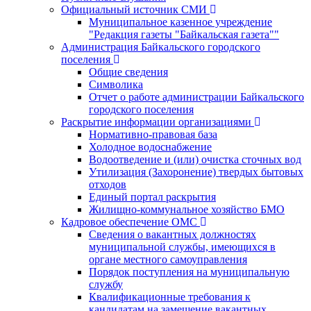
Официальный источник СМИ
Муниципальное казенное учреждение
"Редакция газеты "Байкальская газета""
Администрация Байкальского городского
поселения
Общие сведения
Символика
Отчет о работе администрации Байкальского
городского поселения
Раскрытие информации организациями
Нормативно-правовая база
Холодное водоснабжение
Водоотведение и (или) очистка сточных вод
Утилизация (Захоронение) твердых бытовых
отходов
Единый портал раскрытия
Жилищно-коммунальное хозяйство БМО
Кадровое обеспечение ОМС
Сведения о вакантных должностях
муниципальной службы, имеющихся в
органе местного самоуправления
Порядок поступления на муниципальную
службу
Квалификационные требования к
кандидатам на замещение вакантных