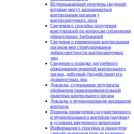
Исчерпывающий перечень сведений,
которые могут запрашиваться
контрольным органом у
контролируемого лица
Сведения о способах получения
консультаций по вопросам соблюдения
обязательных требований
Сведения о применении контрольным
органом мер стимулирования
добросовестности контролируемых
лиц
Сведения о порядке досудебного
обжалования решений контрольного
органа, действий (бездействия) его
должностных лиц
Доклады, содержащие результаты
обобщения правоприменительной
практики контрольного органа
Доклады о муниципальном жилищном
контроле
Порядок проведения государственного
и муниципального контроля (надзора)
в условиях введенного моратория
Информация о способах и процедуре
самообследования (при ее наличии),