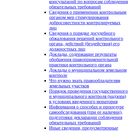
консультаций по вопросам соблюдения
обязательных требований
Сведения о применении контрольным
органом мер стимулирования
добросовестности контролируемых
лиц
Сведения о порядке досудебного
обжалования решений контрольного
органа, действий (бездействия) его
должностных лиц
Доклады, содержащие результаты
обобщения правоприменительной
практики контрольного органа
Доклады о муниципальном земельном
контроле
Что нужно знать правообладателям
земельных участков
Порядок проведения государственного
и муниципального контроля (надзора)
в условиях введенного моратория
Информация о способах и процедуре
самообследования (при ее наличии),
подготовки декларации соблюдения
обязательных требований
Иные сведения, предусмотренные