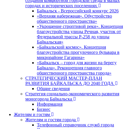
создания комфортной городской среды в малых
городах и исторических поселениях
Байкальск - Всероссийский конкурс 2026
«Верхняя набережная». Обустройство
общественного пространства»
«Укрощение строптивой реки». Концепция
благоустройства улицы Речная, участок от
Федеральной трассы Р-258 до улицы
Байкальская»
«Байкальский космос». Концепция
благоустройства прогулочного бульвара в
микрорайоне Гагарина»
«Байкальск – город для жизни на берегу
Байкала». Реконцепция главного
общественного пространства города»
СТРАТЕГИЧЕСКИЙ МАСТЕР-ПЛАН
РАЗВИТИЯ БАЙКАЛЬСКА ДО 2040 ГОДА
Общие сведения
Стратегия социально-экономического развития
моногорода Байкальска
Информация
Бизнес
Жителям и гостям
Жителям и гостям города
Телефонный справочник служб города