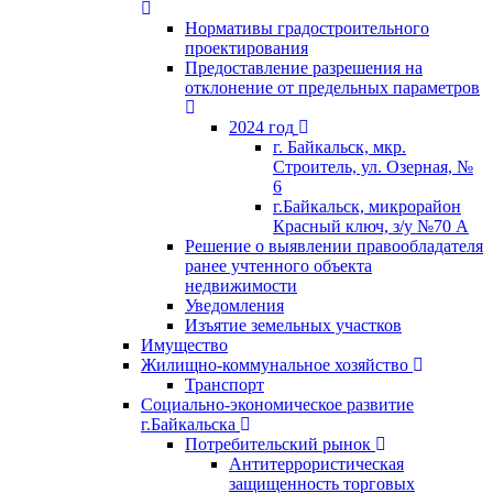
Нормативы градостроительного
проектирования
Предоставление разрешения на
отклонение от предельных параметров
2024 год
г. Байкальск, мкр.
Строитель, ул. Озерная, №
6
г.Байкальск, микрорайон
Красный ключ, з/у №70 А
Решение о выявлении правообладателя
ранее учтенного объекта
недвижимости
Уведомления
Изъятие земельных участков
Имущество
Жилищно-коммунальное хозяйство
Транспорт
Социально-экономическое развитие
г.Байкальска
Потребительский рынок
Антитеррористическая
защищенность торговых