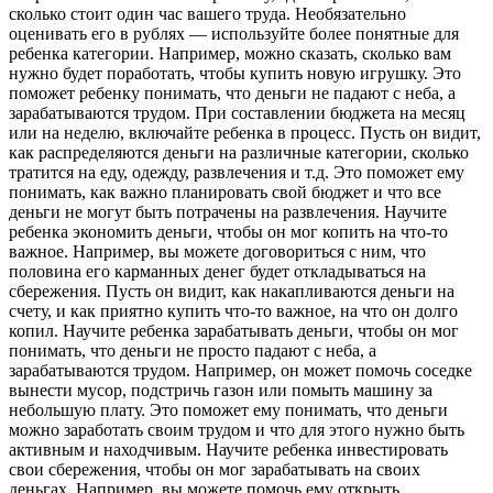
сколько стоит один час вашего труда. Необязательно
оценивать его в рублях — используйте более понятные для
ребенка категории. Например, можно сказать, сколько вам
нужно будет поработать, чтобы купить новую игрушку. Это
поможет ребенку понимать, что деньги не падают с неба, а
зарабатываются трудом. При составлении бюджета на месяц
или на неделю, включайте ребенка в процесс. Пусть он видит,
как распределяются деньги на различные категории, сколько
тратится на еду, одежду, развлечения и т.д. Это поможет ему
понимать, как важно планировать свой бюджет и что все
деньги не могут быть потрачены на развлечения. Научите
ребенка экономить деньги, чтобы он мог копить на что-то
важное. Например, вы можете договориться с ним, что
половина его карманных денег будет откладываться на
сбережения. Пусть он видит, как накапливаются деньги на
счету, и как приятно купить что-то важное, на что он долго
копил. Научите ребенка зарабатывать деньги, чтобы он мог
понимать, что деньги не просто падают с неба, а
зарабатываются трудом. Например, он может помочь соседке
вынести мусор, подстричь газон или помыть машину за
небольшую плату. Это поможет ему понимать, что деньги
можно заработать своим трудом и что для этого нужно быть
активным и находчивым. Научите ребенка инвестировать
свои сбережения, чтобы он мог зарабатывать на своих
деньгах. Например, вы можете помочь ему открыть