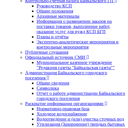
Контрольно-счетная палата Байкальского ГП
Руководство КСП
Общие положения
Архивные материалы
Информация о размещении заказов на
поставки товаров, выполнение работ,
оказание услуг для нужд КСП БГП
Планы и отчёты
Экспертно-аналитические мероприятия и
контрольные мероприятия
Публичные слушания
Официальный источник СМИ
Муниципальное казенное учреждение
"Редакция газеты "Байкальская газета""
Администрация Байкальского городского
поселения
Общие сведения
Символика
Отчет о работе администрации Байкальского
городского поселения
Раскрытие информации организациями
Нормативно-правовая база
Холодное водоснабжение
Водоотведение и (или) очистка сточных вод
Утилизация (Захоронение) твердых бытовых