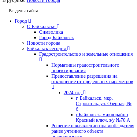
В рубрике:
Новости города
Разделы сайта
Город
О Байкальске
Символика
Город Байкальск
Новости города
Байкальск сегодня
Градостроительство и земельные отношения
Нормативы градостроительного
проектирования
Предоставление разрешения на
отклонение от предельных параметров
2024 год
г. Байкальск, мкр.
Строитель, ул. Озерная, №
6
г.Байкальск, микрорайон
Красный ключ, з/у №70 А
Решение о выявлении правообладателя
ранее учтенного объекта
недвижимости