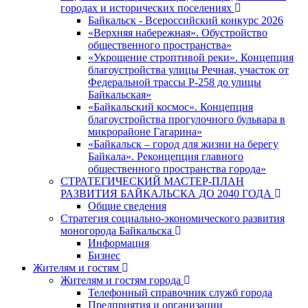
городах и исторических поселениях
Байкальск - Всероссийский конкурс 2026
«Верхняя набережная». Обустройство
общественного пространства»
«Укрощение строптивой реки». Концепция
благоустройства улицы Речная, участок от
Федеральной трассы Р-258 до улицы
Байкальская»
«Байкальский космос». Концепция
благоустройства прогулочного бульвара в
микрорайоне Гагарина»
«Байкальск – город для жизни на берегу
Байкала». Реконцепция главного
общественного пространства города»
СТРАТЕГИЧЕСКИЙ МАСТЕР-ПЛАН
РАЗВИТИЯ БАЙКАЛЬСКА ДО 2040 ГОДА
Общие сведения
Стратегия социально-экономического развития
моногорода Байкальска
Информация
Бизнес
Жителям и гостям
Жителям и гостям города
Телефонный справочник служб города
Предприятия и организации