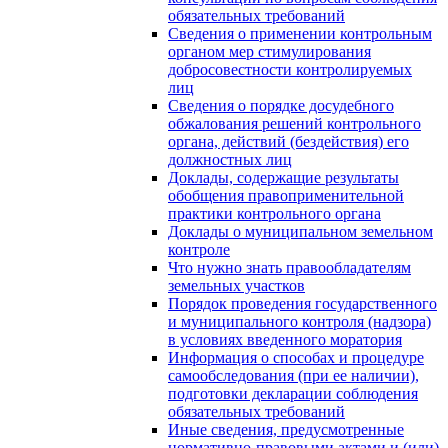
обязательных требований
Сведения о применении контрольным
органом мер стимулирования
добросовестности контролируемых
лиц
Сведения о порядке досудебного
обжалования решений контрольного
органа, действий (бездействия) его
должностных лиц
Доклады, содержащие результаты
обобщения правоприменительной
практики контрольного органа
Доклады о муниципальном земельном
контроле
Что нужно знать правообладателям
земельных участков
Порядок проведения государственного
и муниципального контроля (надзора)
в условиях введенного моратория
Информация о способах и процедуре
самообследования (при ее наличии),
подготовки декларации соблюдения
обязательных требований
Иные сведения, предусмотренные
нормативно-правовыми актами и (или)