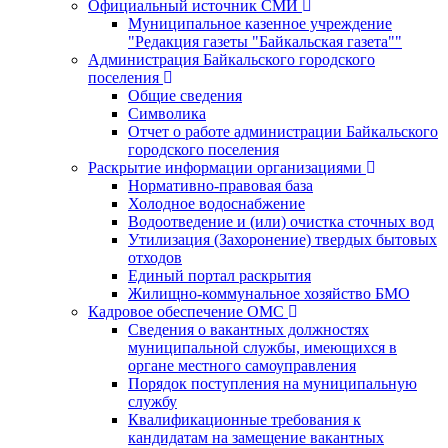
Официальный источник СМИ
Муниципальное казенное учреждение
"Редакция газеты "Байкальская газета""
Администрация Байкальского городского
поселения
Общие сведения
Символика
Отчет о работе администрации Байкальского
городского поселения
Раскрытие информации организациями
Нормативно-правовая база
Холодное водоснабжение
Водоотведение и (или) очистка сточных вод
Утилизация (Захоронение) твердых бытовых
отходов
Единый портал раскрытия
Жилищно-коммунальное хозяйство БМО
Кадровое обеспечение ОМС
Сведения о вакантных должностях
муниципальной службы, имеющихся в
органе местного самоуправления
Порядок поступления на муниципальную
службу
Квалификационные требования к
кандидатам на замещение вакантных