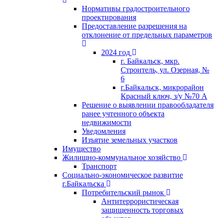
Нормативы градостроительного
проектирования
Предоставление разрешения на
отклонение от предельных параметров
2024 год
г. Байкальск, мкр.
Строитель, ул. Озерная, №
6
г.Байкальск, микрорайон
Красный ключ, з/у №70 А
Решение о выявлении правообладателя
ранее учтенного объекта
недвижимости
Уведомления
Изъятие земельных участков
Имущество
Жилищно-коммунальное хозяйство
Транспорт
Социально-экономическое развитие
г.Байкальска
Потребительский рынок
Антитеррористическая
защищенность торговых