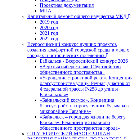
Проектная документация
МПА
Капитальный ремонт общего имущества МКД
2019 год
2020 год
2021 год
2022 год
Всероссийский конкурс лучших проектов
создания комфортной городской среды в малых
городах и исторических поселениях
Байкальск - Всероссийский конкурс 2026
«Верхняя набережная». Обустройство
общественного пространства»
«Укрощение строптивой реки». Концепция
благоустройства улицы Речная, участок от
Федеральной трассы Р-258 до улицы
Байкальская»
«Байкальский космос». Концепция
благоустройства прогулочного бульвара в
микрорайоне Гагарина»
«Байкальск – город для жизни на берегу
Байкала». Реконцепция главного
общественного пространства города»
СТРАТЕГИЧЕСКИЙ МАСТЕР-ПЛАН