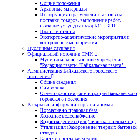
Общие положения
Архивные материалы
Информация о размещении заказов на
поставки товаров, выполнение работ,
оказание услуг для нужд КСП БГП
Планы и отчёты
Экспертно-аналитические мероприятия и
контрольные мероприятия
Публичные слушания
Официальный источник СМИ
Муниципальное казенное учреждение
"Редакция газеты "Байкальская газета""
Администрация Байкальского городского
поселения
Общие сведения
Символика
Отчет о работе администрации Байкальского
городского поселения
Раскрытие информации организациями
Нормативно-правовая база
Холодное водоснабжение
Водоотведение и (или) очистка сточных вод
Утилизация (Захоронение) твердых бытовых
отходов
Единый портал раскрытия