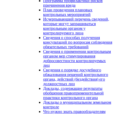
Программа профилактики рисков
причинения вреда
План проведения плановых
контрольных мероприятий
Исчерпывающий перечень сведений,
которые могут запрашиваться
контрольным органом у
контролируемого лица
Сведения о способах получения
консультаций по вопросам соблюдения
обязательных требований
Сведения о применении контрольным
органом мер стимулирования
добросовестности контролируемых
лиц
Сведения о порядке досудебного
обжалования решений контрольного
органа, действий (бездействия) его
должностных лиц
Доклады, содержащие результаты
обобщения правоприменительной
практики контрольного органа
Доклады о муниципальном земельном
контроле
Что нужно знать правообладателям