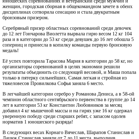
юношеских соревнованиях и ветеранский среди мужчин и
женщин, городская сборная в общекомандном зачете в обеих
дисциплинах сотворила сенсацию и стала двукратным
бронзовым призером.
Серебряный призер областных соревнований среди девочек
до 12 лет Гончарова Виолетта вырвала гирю весом 12 кг 104
раза и в категории до 53 кг среди девушек до 16 лет обошла 5
соперниц и принесла в копилку команды первую бронзовую
медаль!
Её успех повторила Тарасова Мария в категории до 58 кг, но
организаторы соревнований в целях экономии решили
результаты объединить со следующей весовой, и Маша попала
только в пятерку сильнейших. Самая легкая и стройная из
тяжеловесов Провилкова Софья заняла 6 место.
В легчайшей категории серебро у Романова Дениса, а в 58-ой
чемпион областного сентябрьского первенства в группе до 14
лет в категории 53 кг Константин Любовников за месяц
добавил 4 кг мышечной массы и на гирях уже 16 кг одержал
уверенную победу среди старших ребят, с запасом одолев
норматив 1 юношеского разряда!
В следующих весах Корнаго Вячеслав, Шарапов Станислав и
Дацюк Станислав заняли от 7 до 11 места, выполнив