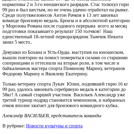
нормативы 2 и 3-го юношеского разрядов. Стас толкнул гири
99 раз и был шестым, но не очень удачно отработал на рывке.
Среди полутяжеловесов Антон Рачков в 13 лет завоевал
команде бронзовую медаль. Бронза и в абсолютной категории
у Морозова Романа после годового перерыва всего за месяц
подготовки показавшего результат 150 толчков! Наш
единственный 18-летний перворазрядник Тымчик Никита
занял 5 место..
Девушки из Бохана и Усть-Орды. выступив на юношеском,
вышли повторно на помост помериться силами со старшими
соперницами и оттеснили на вторые роли, в том числе и
байкальчанок мастера спорта Пиминову Марину, ветеранов
Федорову Марину и Яковлеву Екатерину.
Только ветерану спорта Лукач Юлии, поднявшей гирю 16 кг
99 раз, удалось завоевать серебряную медаль в категории до
58кг! А самый старший участник Васильев Александр уже
третий турнир подряд становится чемпионом, и набранных
очков вполне хватает для бронзового командного кубка.
Александр ВАСИЛЬЕВ, представитель команды
В рубрике:
Новости культуры и спорта