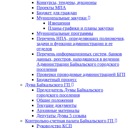
Конкурсы, тендеры, аукционы
Проекты МПА
Бюджет для граждан
Муниципальные закупки
Извещения
Планы-графики и планы закупки
Муниципальные программы
Перечень НПА, определяющих полномочия,
задачи и функции администрации и ее
отделов
Перечень информационных систем, банков
данных, реестров, находящихся в ведении
Администрации Байкальского городского
поселения
Проверки проводимые администрацией БГП
Бюджетный процесс
Дума Байкальского ГП
Председатель Думы Байкальского
городского поселения
Общие положения
Текущие документы
Архивные материалы
Депутаты Думы 5 созыва
Контрольно-счетная палата Байкальского ГП
Руководство КСП