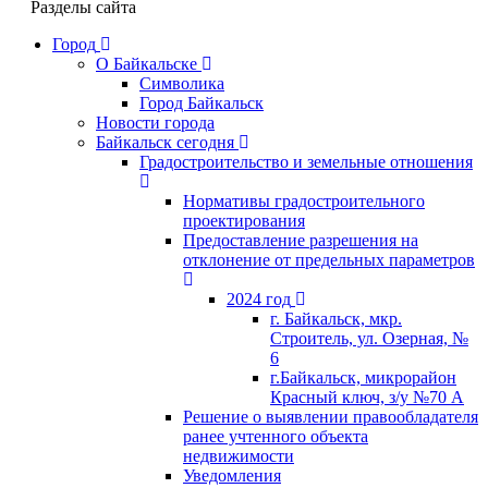
Разделы сайта
Город
О Байкальске
Символика
Город Байкальск
Новости города
Байкальск сегодня
Градостроительство и земельные отношения
Нормативы градостроительного
проектирования
Предоставление разрешения на
отклонение от предельных параметров
2024 год
г. Байкальск, мкр.
Строитель, ул. Озерная, №
6
г.Байкальск, микрорайон
Красный ключ, з/у №70 А
Решение о выявлении правообладателя
ранее учтенного объекта
недвижимости
Уведомления