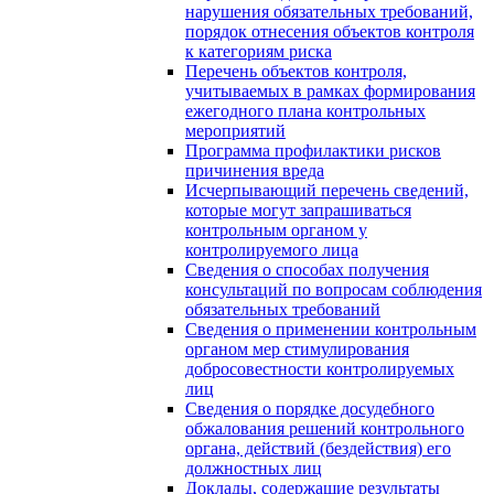
нарушения обязательных требований,
порядок отнесения объектов контроля
к категориям риска
Перечень объектов контроля,
учитываемых в рамках формирования
ежегодного плана контрольных
мероприятий
Программа профилактики рисков
причинения вреда
Исчерпывающий перечень сведений,
которые могут запрашиваться
контрольным органом у
контролируемого лица
Сведения о способах получения
консультаций по вопросам соблюдения
обязательных требований
Сведения о применении контрольным
органом мер стимулирования
добросовестности контролируемых
лиц
Сведения о порядке досудебного
обжалования решений контрольного
органа, действий (бездействия) его
должностных лиц
Доклады, содержащие результаты