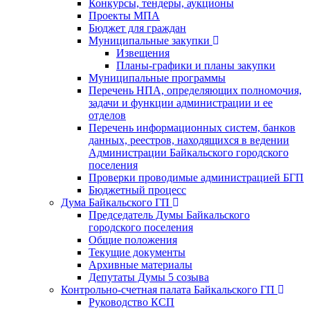
Конкурсы, тендеры, аукционы
Проекты МПА
Бюджет для граждан
Муниципальные закупки
Извещения
Планы-графики и планы закупки
Муниципальные программы
Перечень НПА, определяющих полномочия,
задачи и функции администрации и ее
отделов
Перечень информационных систем, банков
данных, реестров, находящихся в ведении
Администрации Байкальского городского
поселения
Проверки проводимые администрацией БГП
Бюджетный процесс
Дума Байкальского ГП
Председатель Думы Байкальского
городского поселения
Общие положения
Текущие документы
Архивные материалы
Депутаты Думы 5 созыва
Контрольно-счетная палата Байкальского ГП
Руководство КСП