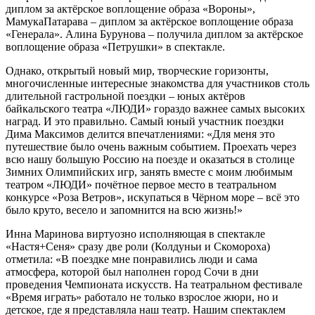
диплом за актёрское воплощение образа «Вороны»,
МамукаПатарава – диплом за актёрское воплощение образа
«Генерала». Алина Бурунова – получила диплом за актёрское
воплощение образа «Петрушки» в спектакле.
Однако, открытый новый мир, творческие горизонты,
многочисленные интересные знакомства для участников столь
длительной гастрольной поездки – юных актёров
байкальского театра «ЛЮДИ» гораздо важнее самых высоких
наград. И это правильно. Самый юный участник поездки
Дима Максимов делится впечатлениями: «Для меня это
путешествие было очень важным событием. Проехать через
всю нашу большую Россию на поезде и оказаться в столице
Зимних Олимпийских игр, занять вместе с моим любимым
театром «ЛЮДИ» почётное первое место в театральном
конкурсе «Роза Ветров», искупаться в Чёрном море – всё это
было круто, весело и запомнится на всю жизнь!»
Инна Маринова виртуозно исполняющая в спектакле
«Настя+Сеня» сразу две роли (Колдуньи и Скомороха)
отметила: «В поездке мне понравились люди и сама
атмосфера, которой был наполнен город Сочи в дни
проведения Чемпионата искусств. На театральном фестивале
«Время играть» работало не только взрослое жюри, но и
детское, где я представляла наш театр. Нашим спектаклем