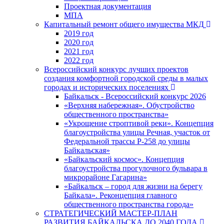
Проектная документация
МПА
Капитальный ремонт общего имущества МКД
2019 год
2020 год
2021 год
2022 год
Всероссийский конкурс лучших проектов
создания комфортной городской среды в малых
городах и исторических поселениях
Байкальск - Всероссийский конкурс 2026
«Верхняя набережная». Обустройство
общественного пространства»
«Укрощение строптивой реки». Концепция
благоустройства улицы Речная, участок от
Федеральной трассы Р-258 до улицы
Байкальская»
«Байкальский космос». Концепция
благоустройства прогулочного бульвара в
микрорайоне Гагарина»
«Байкальск – город для жизни на берегу
Байкала». Реконцепция главного
общественного пространства города»
СТРАТЕГИЧЕСКИЙ МАСТЕР-ПЛАН
РАЗВИТИЯ БАЙКАЛЬСКА ДО 2040 ГОДА