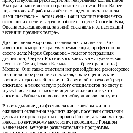
присутствующим руководителям театральных коллективов.
Вы правильно и достойно работаете с детьми. Итог Вашей
педагогической работы отчётливо виден в поставленном
Вами спектакле «Настя+Сеня». Ваши воспитанники чётко
осознают их цели и задачи в работе на сцене. Спасибо Вам,
Оксана Александровна, за яркий спектакль и за настоящий
весенний праздник театра».
Другие члены жюри были солидарны с коллегой. Это
известные в мире театра, уважаемые люди, профессионалы
своего дела: Мария Сараханова – педагог театральных
дисциплин, Лауреат Российского конкурса «Студенческая
весна» (г. Сочи), Роман Калькаев – актёр театра и кино (г.
Москва). Они также отметили непревзойдённое режиссёрское
постановочное решение спектакля, яркие сценические
костюмы персонажей, отличный световой и звуковой ряд в
спектакле, а также четкую работу специалистов по свету и
звуку. После такой высокой оценки стало ясно то, что
спектакль байкальчан вошел в тройку лидеров конкурса.
В последующие дни фестиваля юные актёры жили в
ожидании оглашения вердикта жюри, посещали спектакли
детских театров из разных городов России, а также мастер-
классы по актёрскому мастерству, проводимые Романом
Калькаевым, вечерние развлекательные программы,
дискотеки и, конечно, ласковое море.