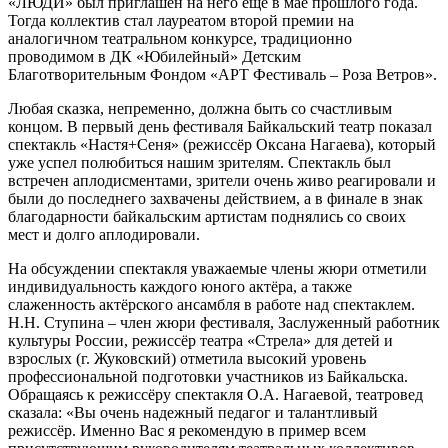
«ЛЮДИ» был приглашен на него еще в мае прошлого года.
Тогда коллектив стал лауреатом второй премии на
аналогичном театральном конкурсе, традиционно
проводимом в ДК «Юбилейный» Детским
Благотворительным Фондом «АРТ Фестиваль – Роза Ветров».
Любая сказка, непременно, должна быть со счастливым
концом. В первый день фестиваля Байкальский театр показал
спектакль «Настя+Сеня» (режиссёр Оксана Нагаева), который
уже успел полюбиться нашим зрителям. Спектакль был
встречен аплодисментами, зрители очень живо реагировали и
были до последнего захвачены действием, а в финале в знак
благодарности байкальским артистам поднялись со своих
мест и долго аплодировали.
На обсуждении спектакля уважаемые члены жюри отметили
индивидуальность каждого юного актёра, а также
слаженность актёрского ансамбля в работе над спектаклем.
Н.Н. Ступина – член жюри фестиваля, Заслуженный работник
культуры России, режиссёр театра «Стрела» для детей и
взрослых (г. Жуковский) отметила высокий уровень
профессиональной подготовки участников из Байкальска.
Обращаясь к режиссёру спектакля О.А. Нагаевой, театровед
сказала: «Вы очень надежный педагог и талантливый
режиссёр. Именно Вас я рекомендую в пример всем