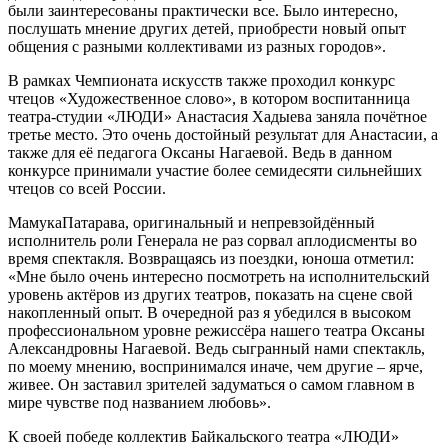
были заинтересованы практически все. Было интересно,
послушать мнение других детей, приобрести новый опыт
общения с разными коллективами из разных городов».
В рамках Чемпионата искусств также проходил конкурс
чтецов «Художественное слово», в котором воспитанница
театра-студии «ЛЮДИ» Анастасия Хадыева заняла почётное
третье место. Это очень достойный результат для Анастасии, а
также для её педагога Оксаны Нагаевой. Ведь в данном
конкурсе принимали участие более семидесяти сильнейших
чтецов со всей России.
МамукаПатарава, оригинальный и непревзойдённый
исполнитель роли Генерала не раз сорвал аплодисменты во
время спектакля. Возвращаясь из поездки, юноша отметил:
«Мне было очень интересно посмотреть на исполнительский
уровень актёров из других театров, показать на сцене свой
накопленный опыт. В очередной раз я убедился в высоком
профессиональном уровне режиссёра нашего театра Оксаны
Александровны Нагаевой. Ведь сыгранный нами спектакль,
по моему мнению, воспринимался иначе, чем другие – ярче,
живее. Он заставил зрителей задуматься о самом главном в
мире чувстве под названием любовь».
К своей победе коллектив Байкальского театра «ЛЮДИ»