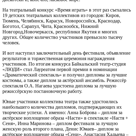
На театральный конкурс «Время играть» в этот раз съехались
19 детских театральных коллективов из городов: Киров,
Тюмень, Челябинск, Карасук, Новороссийск, Краснодар,
Боготол, Сарапул, Чита, Краснообск, Нижний
Новгород,Новочеркасск, республики Якутия и многих
других. Общее количество участников превысило тысячу
человек.
И вот наступил заключительный день фестиваля, объявление
результатов и торжественная церемония награждения
участников. По итогам конкурса Байкальский театр-студия
«ЛЮДИ» стал Лауреатом первой премии в номинации
«Драматический спектакль» и получил дипломы за лучшие
костюмы, а также диплом за актёрский ансамбль. Режиссёр
спектакля О.А. Нагаева удостоена диплома за лучшую
режиссёрскую постановочную работу.
Юные участники коллектива театра также удостоились
наибольшего количества дипломов, подтверждающих их
творческие успехи. А именно: Анна Боброва – диплом за
актёрское воплощение образа «Насти» в спектакле «Настя +
Сеня», Инна Маринова – диплом фестиваля за лучшую
женскую роль второго плана, Денис Юмаев– диплом за
актёрское воплощение образа «Сени», Анастасия Хадыева –