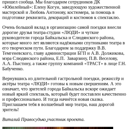
пришел сообща. Мы благодарим сотрудников ДК
«Юбилейный»: Елену Когун, заведующую художественной
мастерской и Любовь Антонову, костюмера, за помощь в
подготовке реквизита, декораций и костюмов к спектаклю.
Очень большой вклад в организацию самой поездки внесли
дорогие друзья театра-студии «ЛЮДИ» и чуткие
руководители города Байкальска и Слюдянского района,
которые много лет являются надёжными спутниками театра в
его творческом пути. Благодарим за поддержку В.В.
Темгеневского, главу администрации БГП и А.В. Должикова,
мэра Слюдянского района, Е.П. Заварзину, П.В. Веселову,
А.А. Пыстину, а также группу компаний «ТРАСТ» в лице Г.Н.
Бабученко.
Вернувшись из длительной гастрольной поездки, режиссёр и
актёры театра «ЛЮДИ» готовы к новым свершениям. А это
означает, что зрителей города Байкальска вскоре ожидает
новый яркий спектакль, который будет поставлен качественно
и профессионально. И тогда начнётся новая сказка.
Приглашаем тебя в волшебный мир театра, наш дорогой
зритель!
Виталий Правосудько,участник проекта.