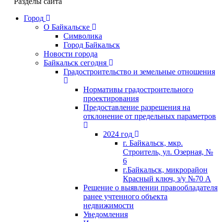
Разделы сайта
Город
О Байкальске
Символика
Город Байкальск
Новости города
Байкальск сегодня
Градостроительство и земельные отношения
Нормативы градостроительного
проектирования
Предоставление разрешения на
отклонение от предельных параметров
2024 год
г. Байкальск, мкр.
Строитель, ул. Озерная, №
6
г.Байкальск, микрорайон
Красный ключ, з/у №70 А
Решение о выявлении правообладателя
ранее учтенного объекта
недвижимости
Уведомления