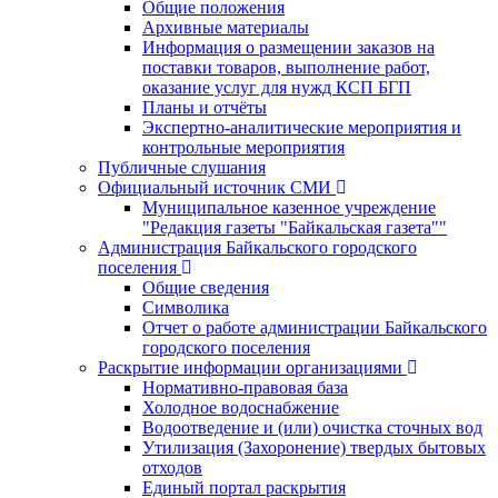
Общие положения
Архивные материалы
Информация о размещении заказов на
поставки товаров, выполнение работ,
оказание услуг для нужд КСП БГП
Планы и отчёты
Экспертно-аналитические мероприятия и
контрольные мероприятия
Публичные слушания
Официальный источник СМИ
Муниципальное казенное учреждение
"Редакция газеты "Байкальская газета""
Администрация Байкальского городского
поселения
Общие сведения
Символика
Отчет о работе администрации Байкальского
городского поселения
Раскрытие информации организациями
Нормативно-правовая база
Холодное водоснабжение
Водоотведение и (или) очистка сточных вод
Утилизация (Захоронение) твердых бытовых
отходов
Единый портал раскрытия