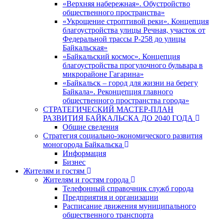
«Верхняя набережная». Обустройство
общественного пространства»
«Укрощение строптивой реки». Концепция
благоустройства улицы Речная, участок от
Федеральной трассы Р-258 до улицы
Байкальская»
«Байкальский космос». Концепция
благоустройства прогулочного бульвара в
микрорайоне Гагарина»
«Байкальск – город для жизни на берегу
Байкала». Реконцепция главного
общественного пространства города»
СТРАТЕГИЧЕСКИЙ МАСТЕР-ПЛАН
РАЗВИТИЯ БАЙКАЛЬСКА ДО 2040 ГОДА
Общие сведения
Стратегия социально-экономического развития
моногорода Байкальска
Информация
Бизнес
Жителям и гостям
Жителям и гостям города
Телефонный справочник служб города
Предприятия и организации
Расписание движения муниципального
общественного транспорта