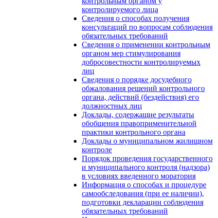
контрольным органом у
контролируемого лица
Сведения о способах получения
консультаций по вопросам соблюдения
обязательных требований
Сведения о применении контрольным
органом мер стимулирования
добросовестности контролируемых
лиц
Сведения о порядке досудебного
обжалования решений контрольного
органа, действий (бездействия) его
должностных лиц
Доклады, содержащие результаты
обобщения правоприменительной
практики контрольного органа
Доклады о муниципальном жилищном
контроле
Порядок проведения государственного
и муниципального контроля (надзора)
в условиях введенного моратория
Информация о способах и процедуре
самообследования (при ее наличии),
подготовки декларации соблюдения
обязательных требований