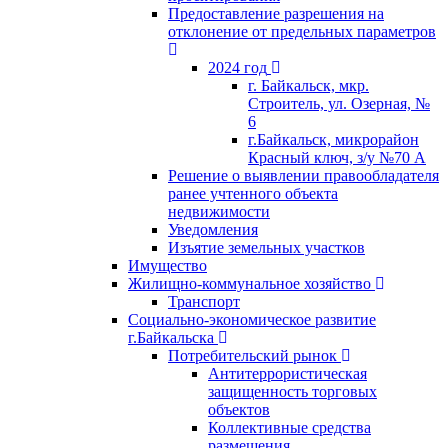
Предоставление разрешения на
отклонение от предельных параметров
2024 год
г. Байкальск, мкр.
Строитель, ул. Озерная, №
6
г.Байкальск, микрорайон
Красный ключ, з/у №70 А
Решение о выявлении правообладателя
ранее учтенного объекта
недвижимости
Уведомления
Изъятие земельных участков
Имущество
Жилищно-коммунальное хозяйство
Транспорт
Социально-экономическое развитие
г.Байкальска
Потребительский рынок
Антитеррористическая
защищенность торговых
объектов
Коллективные средства
размещения