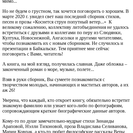
мимо...
Но не будем о грустном, так хочется поговорить о хорошем. В
марте 2020 г. увидел свет наш последний сборник стихов,
песен и прозы «Коснется струн попутный ветер...» К
великому сожалению, коллективу литобъединения не удалось
встретиться с друзьями и коллегами по перу из Слюдянки,
Култука, Новоснежной, Ангасолки и другими читателями,
чтобы познакомить их с новым сборником. Не случилось и
презентации в Байкальске. Тем приятнее мне сейчас
поговорить с Вами, читатель!
А книга, на мой взгляд, получилась славная. Даже обложка –
законченный роман о море, музыке, полете...
Взяв в руки сборник, Вы сумеете познакомиться с
творчеством молодых, начинающих и маститых авторов, а их
аж 26!
Уверена, что каждый, кто откроет книгу, обязательно встретит
знакомую фамилию или узнает кого-либо по фотографиям,
сопровождающим краткие биографические данные авторов.
Кому-то по душе замечательно-мудрые стихи Зинаиды
Араповой, Нэлли Тихоновой, проза Владислава Селиванова,
Марии Ковпак, а кто-то любит философские рассказы Веры