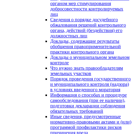
органом мер стимулирования
добросовестности контролируемых
лиц
Сведения о порядке досудебного
обжалования решений контрольного
органа, действий (бездействия) его
должностных лиц
Доклады, содержащие результаты
обобщения правоприменительной
практики контрольного органа
Доклады о муниципальном земельном
контроле
Что нужно знать правообладателям
земельных участков
Порядок проведения государственного
и муниципального контроля (надзора)
в условиях введенного моратория
Информация о способах и процедуре
самообследования (при ее наличии),
подготовки декларации соблюдения
обязательных требований
Иные сведения, предусмотренные
нормативно-правовыми актами и (или)
программой профилактики рисков
причинения вреда