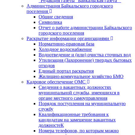
"Редакция газеты "Байкальская газета""
Администрация Байкальского городского
поселения
Общие сведения
Символика
Отчет о работе администрации Байкальского
городского поселения
Раскрытие информации организациями
Нормативно-правовая база
Холодное водоснабжение
Водоотведение и (или) очистка сточных вод
Утилизация (Захоронение) твердых бытовых
отходов
Единый портал раскрытия
Жилищно-коммунальное хозяйство БМО
Кадровое обеспечение ОМС
Сведения о вакантных должностях
муниципальной службы, имеющихся в
органе местного самоуправления
Порядок поступления на муниципальную
службу
Квалификационные требования к
кандидатам на замещение вакантных
должностеК
Номера телефонов, по которым можно