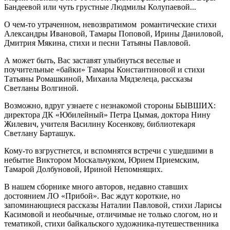
Бандеевой или чуть грустные Людмилы Колупаевой...
О чем-то утраченном, невозвратимом романтические стихи
Александры Ивановой, Тамары Поповой, Ирины Даниловой,
Дмитрия Мякина, стихи и песни Татьяны Павловой.
А может быть, Вас заставят улыбнуться веселые и
поучительные «байки» Тамары Константиновой и стихи
Татьяны Ромашкиной, Михаила Мядзелеца, рассказы
Светланы Волгиной.
Возможно, вдруг узнаете с незнакомой стороны БЫВШИХ:
директора ДК «Юбилейный» Петра Цымая, доктора Нину
Жилевич, учителя Василину Косенкову, библиотекаря
Светлану Барташук.
Кому-то взгрустнется, и вспомнятся встречи с ушедшими в
небытие Виктором Москальчуком, Юрием Приемским,
Тамарой Долбуновой, Ириной Непомнящих.
В нашем сборнике много авторов, недавно ставших
достоянием ЛО «Прибой». Вас ждут короткие, но
запоминающиеся рассказы Наталии Павловой, стихи Ларисы
Касимовой и необычные, отличимые не только слогом, но и
тематикой, стихи байкальского художника-путешественника