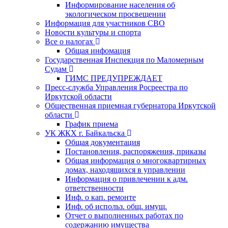
Информирование населения об
экологическом просвещении
Информация для участников СВО
Новости культуры и спорта
Все о налогах
Общая инфомация
Государственная Инспекция по Маломерным
Судам
ГИМС ПРЕДУПРЕЖДАЕТ
Пресс-служба Управления Росреестра по
Иркутской области
Общественная приемная губернатора Иркутской
области
График приема
УК ЖКХ г. Байкальска
Общая документация
Постановления, распоряжения, приказы
Общая информация о многоквартирных
домах, находящихся в управлении
Информация о привлечении к адм.
ответственности
Инф. о кап. ремонте
Инф. об использ. общ. имущ.
Отчет о выполненных работах по
содержанию имущества