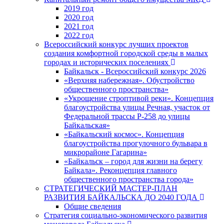
2019 год
2020 год
2021 год
2022 год
Всероссийский конкурс лучших проектов
создания комфортной городской среды в малых
городах и исторических поселениях
Байкальск - Всероссийский конкурс 2026
«Верхняя набережная». Обустройство
общественного пространства»
«Укрощение строптивой реки». Концепция
благоустройства улицы Речная, участок от
Федеральной трассы Р-258 до улицы
Байкальская»
«Байкальский космос». Концепция
благоустройства прогулочного бульвара в
микрорайоне Гагарина»
«Байкальск – город для жизни на берегу
Байкала». Реконцепция главного
общественного пространства города»
СТРАТЕГИЧЕСКИЙ МАСТЕР-ПЛАН
РАЗВИТИЯ БАЙКАЛЬСКА ДО 2040 ГОДА
Общие сведения
Стратегия социально-экономического развития