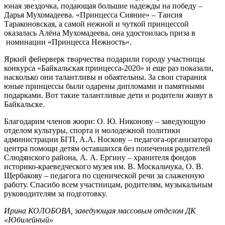
юная звездочка, подающая большие надежды на победу –
Дарья Мухомадеева. «Принцесса Сияние» – Таисия
Тараконовская, а самой нежной и чуткой принцессой
оказалась Алёна Мухомадеева, она удостоилась приза в
номинации «Принцесса Нежность».
Яркий фейерверк творчества подарили городу участницы
конкурса «Байкальская принцесса-2020» и еще раз показали,
насколько они талантливы и обаятельны. За свои старания
юные принцессы были одарены дипломами и памятными
подарками. Вот такие талантливые дети и родители живут в
Байкальске.
Благодарим членов жюри: О. Ю. Никонову – заведующую
отделом культуры, спорта и молодежной политики
администрации БГП, А.А. Носкову – педагога-организатора
центра помощи детям оставшихся без попечения родителей
Слюдянского района, А. А. Ергину – хранителя фондов
историко-краеведческого музея им. В. Москальчука, О. В.
Щербакову – педагога по сценической речи за слаженную
работу. Спасибо всем участницам, родителям, музыкальным
руководителям за подготовку.
Ирина КОЛОБОВА, заведующая массовым отделом ДК
«Юбилейный»