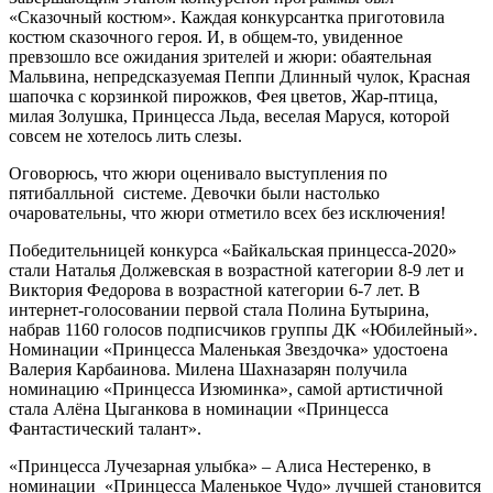
«Сказочный костюм». Каждая конкурсантка приготовила
костюм сказочного героя. И, в общем-то, увиденное
превзошло все ожидания зрителей и жюри: обаятельная
Мальвина, непредсказуемая Пеппи Длинный чулок, Красная
шапочка с корзинкой пирожков, Фея цветов, Жар-птица,
милая Золушка, Принцесса Льда, веселая Маруся, которой
совсем не хотелось лить слезы.
Оговорюсь, что жюри оценивало выступления по
пятибалльной системе. Девочки были настолько
очаровательны, что жюри отметило всех без исключения!
Победительницей конкурса «Байкальская принцесса-2020»
стали Наталья Должевская в возрастной категории 8-9 лет и
Виктория Федорова в возрастной категории 6-7 лет. В
интернет-голосовании первой стала Полина Бутырина,
набрав 1160 голосов подписчиков группы ДК «Юбилейный».
Номинации «Принцесса Маленькая Звездочка» удостоена
Валерия Карбаинова. Милена Шахназарян получила
номинацию «Принцесса Изюминка», самой артистичной
стала Алёна Цыганкова в номинации «Принцесса
Фантастический талант».
«Принцесса Лучезарная улыбка» – Алиса Нестеренко, в
номинации «Принцесса Маленькое Чудо» лучшей становится