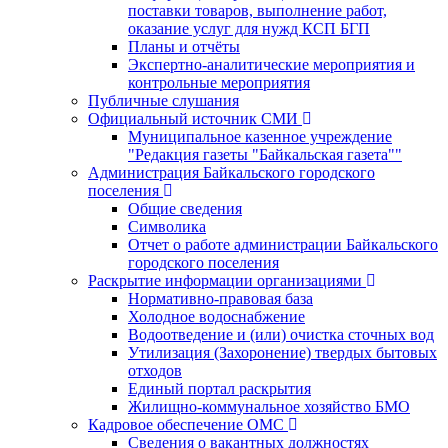
поставки товаров, выполнение работ,
оказание услуг для нужд КСП БГП
Планы и отчёты
Экспертно-аналитические мероприятия и
контрольные мероприятия
Публичные слушания
Официальный источник СМИ
Муниципальное казенное учреждение
"Редакция газеты "Байкальская газета""
Администрация Байкальского городского
поселения
Общие сведения
Символика
Отчет о работе администрации Байкальского
городского поселения
Раскрытие информации организациями
Нормативно-правовая база
Холодное водоснабжение
Водоотведение и (или) очистка сточных вод
Утилизация (Захоронение) твердых бытовых
отходов
Единый портал раскрытия
Жилищно-коммунальное хозяйство БМО
Кадровое обеспечение ОМС
Сведения о вакантных должностях