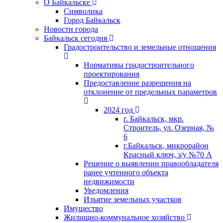
О Байкальске
Символика
Город Байкальск
Новости города
Байкальск сегодня
Градостроительство и земельные отношения
Нормативы градостроительного
проектирования
Предоставление разрешения на
отклонение от предельных параметров
2024 год
г. Байкальск, мкр.
Строитель, ул. Озерная, №
6
г.Байкальск, микрорайон
Красный ключ, з/у №70 А
Решение о выявлении правообладателя
ранее учтенного объекта
недвижимости
Уведомления
Изъятие земельных участков
Имущество
Жилищно-коммунальное хозяйство