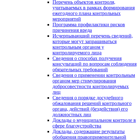
Перечень объектов контроля,
учитываемых в рамках формирования
ежегодного плана контрольных
мероприятий
Программа профилактики рисков
причинения вреда
Исчерпывающий перечень сведений,
которые могут запрашиваться
контрольным органом у
контролируемого лица
Сведения о способах получения
консультаций по вопросам соблюдения
обязательных требований
Сведения о применении контрольным
органом мер стимулирования
добросовестности контролируемых
лиц
Сведения о порядке досудебного
обжалования решений контрольного
органа, действий (бездействия) его
должностных лиц
Доклады о муниципальном контроле в
сфере благоустройства
Доклады, содержащие результаты
обобщения правоприменительной