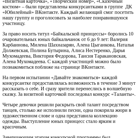
«Визитная карточка», «Творческий номер», «Сказочный
костюм» – были представлены конкурсантками в группе ДК
«Юбилейный» ВКонтакте. Каждый желающий смог посетить
нашу группу и проголосовать за наиболее понравившуюся
участницу.
За право носить титул «Байкальской принцессы» боролись 10
очаровательных юных байкальчанок от 6 до 9 лет: Валерия
Карбаинова, Милена Шахназарян, Алена Цыганкова, Наталья
Должевская, Полина Бутырина, Алиса Нестеренко, Дарья
Мухомадеева, Виктория Федорова, Таисия Таракановская,
Алена Мухомадеева. С каждой участницей можно было
познакомиться поближе на странице ВКонтакте.
На первом испытании «Давайте знакомиться» каждой
конкурсантке предоставлялась возможность в течение 3 минут
рассказать о себе. И сразу зрители перенеслись в волшебную
сказку. За визитной карточкой последовал конкурс «Таланты».
Четыре девочки решили раскрыть свой талант посредством
танцев, столько же исполнили песни, одна покорила жюри в
художественном слове и одна представила коллекцию
одежды. Выступление юных принцесс стало ярким и
красочным.
Завершающим этапом конкурсной программы был