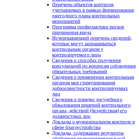
Перечень объектов контроля,
учитываемых в рамках формирования
ежегодного плана контрольных
мероприятий
Программа профилактики рисков
причинения вреда
Исчерпывающий перечень сведений,
которые могут запрашиваться
контрольным органом у
контролируемого лица
Сведения о способах получения
консультаций по вопросам соблюдения
обязательных требований
Сведения о применении контрольным
органом мер стимулирования
добросовестности контролируемых
лиц
Сведения о порядке досудебного
обжалования решений контрольного
органа, действий (бездействия) его
должностных лиц
Доклады о муниципальном контроле в
сфере благоустройства
Доклады, содержащие результаты
обобщения правоприменительной