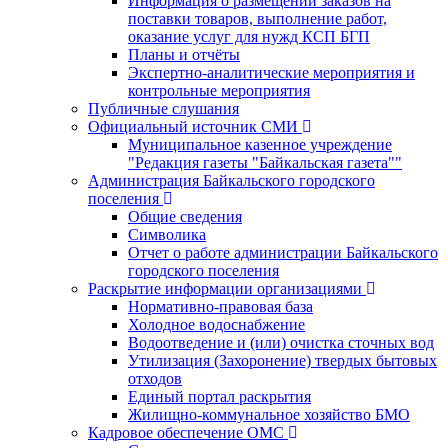
Информация о размещении заказов на
поставки товаров, выполнение работ,
оказание услуг для нужд КСП БГП
Планы и отчёты
Экспертно-аналитические мероприятия и
контрольные мероприятия
Публичные слушания
Официальный источник СМИ
Муниципальное казенное учреждение
"Редакция газеты "Байкальская газета""
Администрация Байкальского городского
поселения
Общие сведения
Символика
Отчет о работе администрации Байкальского
городского поселения
Раскрытие информации организациями
Нормативно-правовая база
Холодное водоснабжение
Водоотведение и (или) очистка сточных вод
Утилизация (Захоронение) твердых бытовых
отходов
Единый портал раскрытия
Жилищно-коммунальное хозяйство БМО
Кадровое обеспечение ОМС