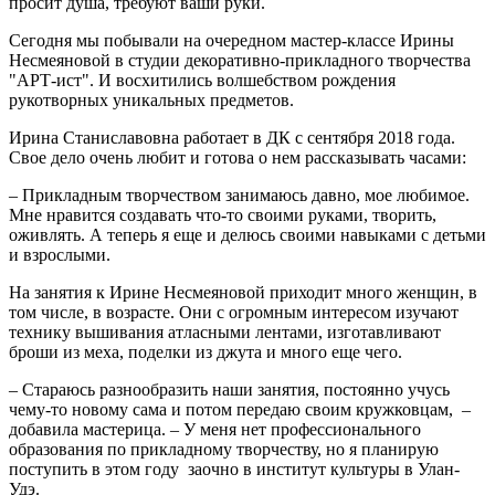
просит душа, требуют ваши руки.
Сегодня мы побывали на очередном мастер-классе Ирины
Несмеяновой в студии декоративно-прикладного творчества
"АРТ-ист". И восхитились волшебством рождения
рукотворных уникальных предметов.
Ирина Станиславовна работает в ДК с сентября 2018 года.
Свое дело очень любит и готова о нем рассказывать часами:
– Прикладным творчеством занимаюсь давно, мое любимое.
Мне нравится создавать что-то своими руками, творить,
оживлять. А теперь я еще и делюсь своими навыками с детьми
и взрослыми.
На занятия к Ирине Несмеяновой приходит много женщин, в
том числе, в возрасте. Они с огромным интересом изучают
технику вышивания атласными лентами, изготавливают
броши из меха, поделки из джута и много еще чего.
– Стараюсь разнообразить наши занятия, постоянно учусь
чему-то новому сама и потом передаю своим кружковцам, –
добавила мастерица. – У меня нет профессионального
образования по прикладному творчеству, но я планирую
поступить в этом году заочно в институт культуры в Улан-
Удэ.