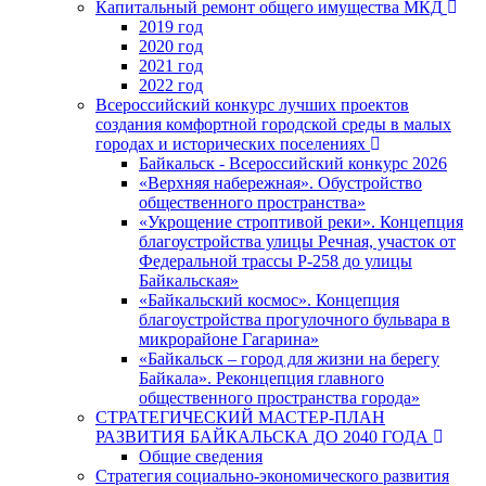
Капитальный ремонт общего имущества МКД
2019 год
2020 год
2021 год
2022 год
Всероссийский конкурс лучших проектов
создания комфортной городской среды в малых
городах и исторических поселениях
Байкальск - Всероссийский конкурс 2026
«Верхняя набережная». Обустройство
общественного пространства»
«Укрощение строптивой реки». Концепция
благоустройства улицы Речная, участок от
Федеральной трассы Р-258 до улицы
Байкальская»
«Байкальский космос». Концепция
благоустройства прогулочного бульвара в
микрорайоне Гагарина»
«Байкальск – город для жизни на берегу
Байкала». Реконцепция главного
общественного пространства города»
СТРАТЕГИЧЕСКИЙ МАСТЕР-ПЛАН
РАЗВИТИЯ БАЙКАЛЬСКА ДО 2040 ГОДА
Общие сведения
Стратегия социально-экономического развития