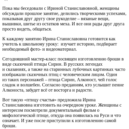
Пока мы беседовали с Ириной Станиславовной, женщины
обсуждали прошлое занятие, делились творческими успехами,
показывая друг другу свое рукоделие – вязаные вещи,
вышивки, шитье из остатков меха. И все они рады друг друга
просто видеть, общаться.
К каждому занятию Ирина Станиславовна готовится как
учитель к школьному уроку: изучает историю, подбирает
необходимый фото- и видеоматериал.
Сегодняшний мастер-класс посвящен изготовлению броши в
виде сказочной птицы Сирин. В русских легендах
и сказаниях, а также на старинных лубочных картинках часто
изображали сказочных птиц с человеческим лицом. Один
из таких персонажей – птица Сирин, Алконост, чей голос
сладок и волшебен. Согласно преданиям, кто услышит пение
Алконоста, забудет всё от восторга и радости.
Вот такую «птицу счастья» предложила Ирина
Станиславовна изготовить на очередном уроке. Женщины с
интересом посмотрели документальный фильм о
мифологической птице, откуда она появилась на Руси и что
означает. И уже после приступили к изготовлению самой
броши.