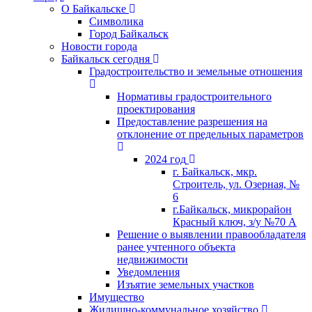
О Байкальске
Символика
Город Байкальск
Новости города
Байкальск сегодня
Градостроительство и земельные отношения
Нормативы градостроительного
проектирования
Предоставление разрешения на
отклонение от предельных параметров
2024 год
г. Байкальск, мкр.
Строитель, ул. Озерная, №
6
г.Байкальск, микрорайон
Красный ключ, з/у №70 А
Решение о выявлении правообладателя
ранее учтенного объекта
недвижимости
Уведомления
Изъятие земельных участков
Имущество
Жилищно-коммунальное хозяйство