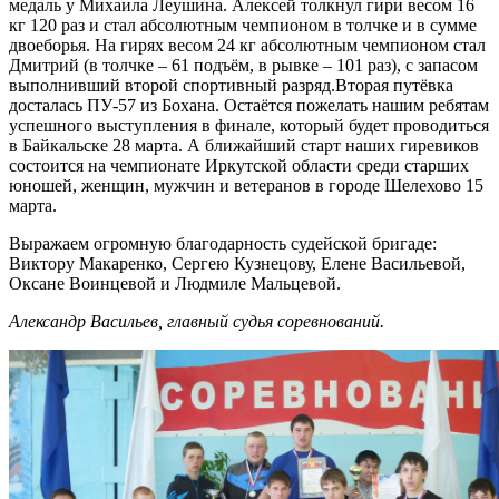
медаль у Михаила Леушина. Алексей толкнул гири весом 16
кг 120 раз и стал абсолютным чемпионом в толчке и в сумме
двоеборья. На гирях весом 24 кг абсолютным чемпионом стал
Дмитрий (в толчке – 61 подъём, в рывке – 101 раз), с запасом
выполнивший второй спортивный разряд.Вторая путёвка
досталась ПУ-57 из Бохана. Остаётся пожелать нашим ребятам
успешного выступления в финале, который будет проводиться
в Байкальске 28 марта. А ближайший старт наших гиревиков
состоится на чемпионате Иркутской области среди старших
юношей, женщин, мужчин и ветеранов в городе Шелехово 15
марта.
Выражаем огромную благодарность судейской бригаде:
Виктору Макаренко, Сергею Кузнецову, Елене Васильевой,
Оксане Воинцевой и Людмиле Мальцевой.
Александр Васильев, главный судья соревнований.