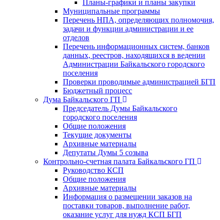
Планы-графики и планы закупки
Муниципальные программы
Перечень НПА, определяющих полномочия,
задачи и функции администрации и ее
отделов
Перечень информационных систем, банков
данных, реестров, находящихся в ведении
Администрации Байкальского городского
поселения
Проверки проводимые администрацией БГП
Бюджетный процесс
Дума Байкальского ГП
Председатель Думы Байкальского
городского поселения
Общие положения
Текущие документы
Архивные материалы
Депутаты Думы 5 созыва
Контрольно-счетная палата Байкальского ГП
Руководство КСП
Общие положения
Архивные материалы
Информация о размещении заказов на
поставки товаров, выполнение работ,
оказание услуг для нужд КСП БГП