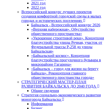
2021 год
2022 год
Всероссийский конкурс лучших проектов
создания комфортной городской среды в малых
городах и исторических поселениях
Байкальск - Всероссийский конкурс 2026
«Верхняя набережная». Обустройство
общественного пространства»
«Укрощение строптивой реки». Концепция
благоустройства улицы Речная, участок от
Федеральной трассы Р-258 до улицы
Байкальская»
«Байкальский космос». Концепция
благоустройства прогулочного бульвара в
микрорайоне Гагарина»
«Байкальск – город для жизни на берегу
Байкала». Реконцепция главного
общественного пространства города»
СТРАТЕГИЧЕСКИЙ МАСТЕР-ПЛАН
РАЗВИТИЯ БАЙКАЛЬСКА ДО 2040 ГОДА
Общие сведения
Стратегия социально-экономического развития
моногорода Байкальска
Информация
Бизнес