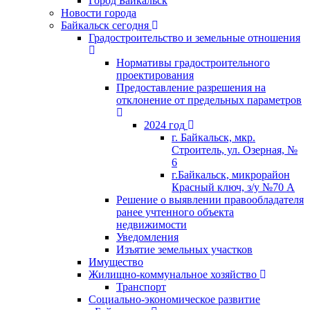
Город Байкальск
Новости города
Байкальск сегодня
Градостроительство и земельные отношения
Нормативы градостроительного
проектирования
Предоставление разрешения на
отклонение от предельных параметров
2024 год
г. Байкальск, мкр.
Строитель, ул. Озерная, №
6
г.Байкальск, микрорайон
Красный ключ, з/у №70 А
Решение о выявлении правообладателя
ранее учтенного объекта
недвижимости
Уведомления
Изъятие земельных участков
Имущество
Жилищно-коммунальное хозяйство
Транспорт
Социально-экономическое развитие