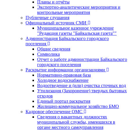
Планы и отчёты
Экспертно-аналитические мероприятия и
контрольные мероприятия
Публичные слушания
Официальный источник СМИ
Муниципальное казенное учреждение
"Редакция газеты "Байкальская газета""
Администрация Байкальского городского
поселения
Общие сведения
Символика
Отчет о работе администрации Байкальского
городского поселения
Раскрытие информации организациями
Нормативно-правовая база
Холодное водоснабжение
Водоотведение и (или) очистка сточных вод
Утилизация (Захоронение) твердых бытовых
отходов
Единый портал раскрытия
Жилищно-коммунальное хозяйство БМО
Кадровое обеспечение ОМС
Сведения о вакантных должностях
муниципальной службы, имеющихся в
органе местного самоуправления