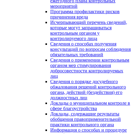
ежегодного плана контрольных
мероприятий
Программа профилактики рисков
причинения вреда
Исчерпывающий перечень сведений,
которые могут запрашиваться
контрольным органом у
контролируемого лица
Сведения о способах получения
консультаций по вопросам соблюдения
обязательных требований
Сведения о применении контрольным
органом мер стимулирования
добросовестности контролируемых
лиц
Сведения о порядке досудебного
обжалования решений контрольного
органа, действий (бездействия) его
должностных лиц
Доклады о муниципальном контроле в
сфере благоустройства
Доклады, содержащие результаты
обобщения правоприменительной
практики контрольного органа
Информация о способах и процедуре