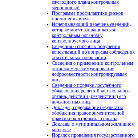
ежегодного плана контрольных
мероприятий
Программа профилактики рисков
причинения вреда
Исчерпывающий перечень сведений,
которые могут запрашиваться
контрольным органом у
контролируемого лица
Сведения о способах получения
консультаций по вопросам соблюдения
обязательных требований
Сведения о применении контрольным
органом мер стимулирования
добросовестности контролируемых
лиц
Сведения о порядке досудебного
обжалования решений контрольного
органа, действий (бездействия) его
должностных лиц
Доклады, содержащие результаты
обобщения правоприменительной
практики контрольного органа
Доклады о муниципальном жилищном
контроле
Порядок проведения государственного