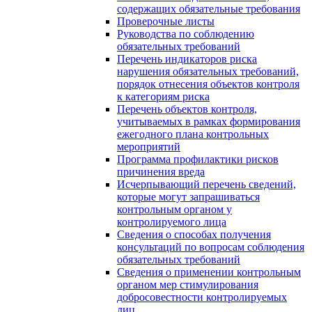
содержащих обязательные требования
Проверочные листы
Руководства по соблюдению
обязательных требований
Перечень индикаторов риска
нарушения обязательных требований,
порядок отнесения объектов контроля
к категориям риска
Перечень объектов контроля,
учитываемых в рамках формирования
ежегодного плана контрольных
мероприятий
Программа профилактики рисков
причинения вреда
Исчерпывающий перечень сведений,
которые могут запрашиваться
контрольным органом у
контролируемого лица
Сведения о способах получения
консультаций по вопросам соблюдения
обязательных требований
Сведения о применении контрольным
органом мер стимулирования
добросовестности контролируемых
лиц