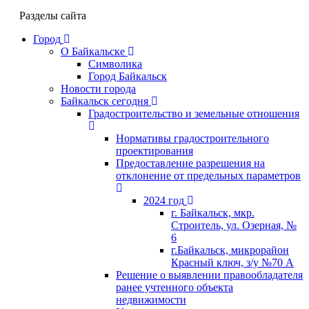
Разделы сайта
Город
О Байкальске
Символика
Город Байкальск
Новости города
Байкальск сегодня
Градостроительство и земельные отношения
Нормативы градостроительного
проектирования
Предоставление разрешения на
отклонение от предельных параметров
2024 год
г. Байкальск, мкр.
Строитель, ул. Озерная, №
6
г.Байкальск, микрорайон
Красный ключ, з/у №70 А
Решение о выявлении правообладателя
ранее учтенного объекта
недвижимости