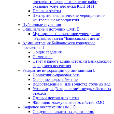
поставки товаров, выполнение работ,
оказание услуг для нужд КСП БГП
Планы и отчёты
Экспертно-аналитические мероприятия и
контрольные мероприятия
Публичные слушания
Официальный источник СМИ
Муниципальное казенное учреждение
"Редакция газеты "Байкальская газета""
Администрация Байкальского городского
поселения
Общие сведения
Символика
Отчет о работе администрации Байкальского
городского поселения
Раскрытие информации организациями
Нормативно-правовая база
Холодное водоснабжение
Водоотведение и (или) очистка сточных вод
Утилизация (Захоронение) твердых бытовых
отходов
Единый портал раскрытия
Жилищно-коммунальное хозяйство БМО
Кадровое обеспечение ОМС
Сведения о вакантных должностях