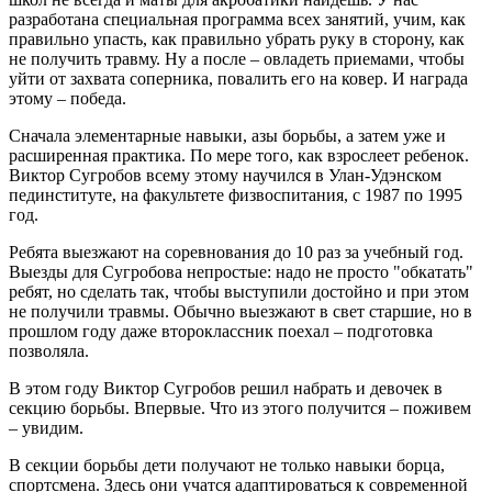
разработана специальная программа всех занятий, учим, как
правильно упасть, как правильно убрать руку в сторону, как
не получить травму. Ну а после – овладеть приемами, чтобы
уйти от захвата соперника, повалить его на ковер. И награда
этому – победа.
Сначала элементарные навыки, азы борьбы, а затем уже и
расширенная практика. По мере того, как взрослеет ребенок.
Виктор Сугробов всему этому научился в Улан-Удэнском
пединституте, на факультете физвоспитания, с 1987 по 1995
год.
Ребята выезжают на соревнования до 10 раз за учебный год.
Выезды для Сугробова непростые: надо не просто "обкатать"
ребят, но сделать так, чтобы выступили достойно и при этом
не получили травмы. Обычно выезжают в свет старшие, но в
прошлом году даже второклассник поехал – подготовка
позволяла.
В этом году Виктор Сугробов решил набрать и девочек в
секцию борьбы. Впервые. Что из этого получится – поживем
– увидим.
В секции борьбы дети получают не только навыки борца,
спортсмена. Здесь они учатся адаптироваться к современной