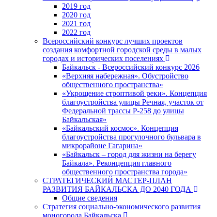
2019 год
2020 год
2021 год
2022 год
Всероссийский конкурс лучших проектов
создания комфортной городской среды в малых
городах и исторических поселениях
Байкальск - Всероссийский конкурс 2026
«Верхняя набережная». Обустройство
общественного пространства»
«Укрощение строптивой реки». Концепция
благоустройства улицы Речная, участок от
Федеральной трассы Р-258 до улицы
Байкальская»
«Байкальский космос». Концепция
благоустройства прогулочного бульвара в
микрорайоне Гагарина»
«Байкальск – город для жизни на берегу
Байкала». Реконцепция главного
общественного пространства города»
СТРАТЕГИЧЕСКИЙ МАСТЕР-ПЛАН
РАЗВИТИЯ БАЙКАЛЬСКА ДО 2040 ГОДА
Общие сведения
Стратегия социально-экономического развития
моногорода Байкальска