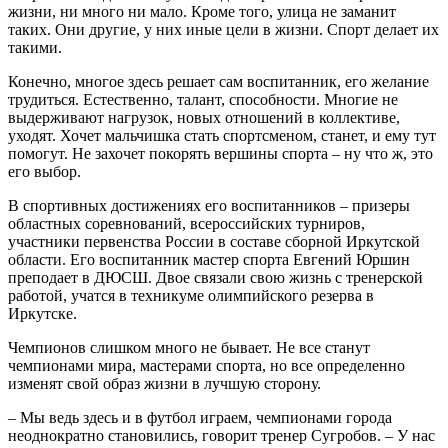
жизни, ни много ни мало. Кроме того, улица не заманит
таких. Они другие, у них иные цели в жизни. Спорт делает их
такими.
Конечно, многое здесь решает сам воспитанник, его желание
трудиться. Естественно, талант, способности. Многие не
выдерживают нагрузок, новых отношений в коллективе,
уходят. Хочет мальчишка стать спортсменом, станет, и ему тут
помогут. Не захочет покорять вершины спорта – ну что ж, это
его выбор.
В спортивных достижениях его воспитанников – призеры
областных соревнований, всероссийских турниров,
участники первенства России в составе сборной Иркутской
области. Его воспитанник мастер спорта Евгений Юршин
преподает в ДЮСШ. Двое связали свою жизнь с тренерской
работой, учатся в техникуме олимпийского резерва в
Иркутске.
Чемпионов слишком много не бывает. Не все станут
чемпионами мира, мастерами спорта, но все определенно
изменят свой образ жизни в лучшую сторону.
– Мы ведь здесь и в футбол играем, чемпионами города
неоднократно становились, говорит тренер Сугробов. – У нас