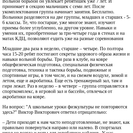
Вольной борьбой он увлекает ребятишек уже 7 лет. И
принимает в секцию мальчишек с семи лет. После
укомплектования группа начинает занятия. Бесплатно.
Вольники разделяются на две группы, младших и старших - 5-
6 классы. Те, что постарше, уже многое знают, изучают
приемы более углубленно, на другом уровне. Навыки и
умения их, приобретенные за три-четыре года в стенах и на
матах КДЦ, позволяют ездить уже на разные соревнования
Младшие два раза в неделю, старшие – четыре. По полтора
часа 15-20 ребят постигают секреты здорового образа жизни и
навыки вольной борьбы. Три раза в клубе, на ковре
общефизическая подготовка, специальная физическая
подготовка, техника и тактика борьбы, подвижные и
спортивные игры, в том числе, и на свежем воздухе, зимой и
летом, еще и акробатика. Еще есть тренажерный зал, там и
гири лежат. Раз в неделю – в четверг – группа отправляется в
спорткомплекс, в игровой зал и бассейн, отвлечься от
акробатики на ковре.
На вопрос: "А школьные уроки физкультуры не повторяются
здесь?" Виктор Викторович ответил отрицательно:
– Дети приходят к нам часто неподготовленные, не знают, как
правильно повернуться направо или налево. В спортзалах
школ не всегда и маты для акробатики найдешь. У нас