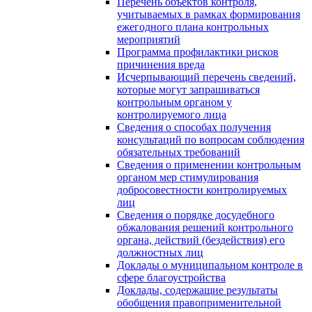
Перечень объектов контроля,
учитываемых в рамках формирования
ежегодного плана контрольных
мероприятий
Программа профилактики рисков
причинения вреда
Исчерпывающий перечень сведений,
которые могут запрашиваться
контрольным органом у
контролируемого лица
Сведения о способах получения
консультаций по вопросам соблюдения
обязательных требований
Сведения о применении контрольным
органом мер стимулирования
добросовестности контролируемых
лиц
Сведения о порядке досудебного
обжалования решений контрольного
органа, действий (бездействия) его
должностных лиц
Доклады о муниципальном контроле в
сфере благоустройства
Доклады, содержащие результаты
обобщения правоприменительной