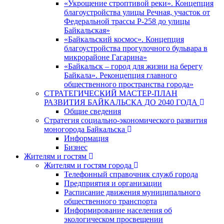
«Укрощение строптивой реки». Концепция
благоустройства улицы Речная, участок от
Федеральной трассы Р-258 до улицы
Байкальская»
«Байкальский космос». Концепция
благоустройства прогулочного бульвара в
микрорайоне Гагарина»
«Байкальск – город для жизни на берегу
Байкала». Реконцепция главного
общественного пространства города»
СТРАТЕГИЧЕСКИЙ МАСТЕР-ПЛАН
РАЗВИТИЯ БАЙКАЛЬСКА ДО 2040 ГОДА
Общие сведения
Стратегия социально-экономического развития
моногорода Байкальска
Информация
Бизнес
Жителям и гостям
Жителям и гостям города
Телефонный справочник служб города
Предприятия и организации
Расписание движения муниципального
общественного транспорта
Информирование населения об
экологическом просвещении