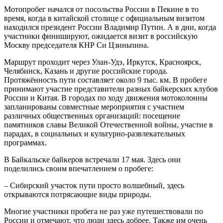
Мотопробег начался от посольства России в Пекине в то
время, когда в китайской столице с официальным визитом
находился президент России Владимир Путин. А в дни, когда
участники финишируют, ожидается визит в российскую
Москву председателя КНР Си Цзиньпина.
Маршрут проходит через Улан-Удэ, Иркутск, Красноярск,
Челябинск, Казань и другие российские города.
Протяжённость пути составляет около 9 тыс. км. В пробеге
принимают участие представители разных байкерских клубов
России и Китая. В городах по ходу движения мотоколонны
запланированы совместные мероприятия с участием
различных общественных организаций: посещение
памятников славы Великой Отечественной войны, участие в
парадах, в социальных и культурно-развлекательных
программах.
В Байкальске байкеров встречали 17 мая. Здесь они
поделились своим впечатлением о пробеге:
– Сибирский участок пути просто волшебный, здесь
открываются потрясающие виды природы.
Многие участники пробега не раз уже путешествовали по
России и отмечают, что люди здесь добрее. Также им очень