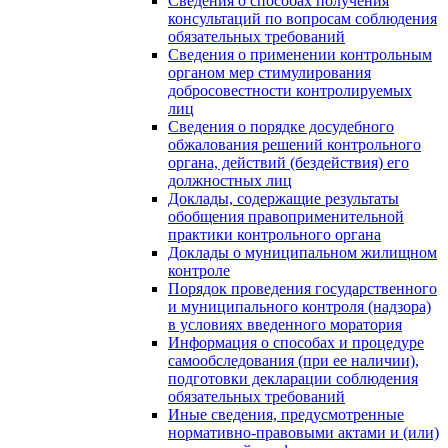
Сведения о способах получения
консультаций по вопросам соблюдения
обязательных требований
Сведения о применении контрольным
органом мер стимулирования
добросовестности контролируемых
лиц
Сведения о порядке досудебного
обжалования решений контрольного
органа, действий (бездействия) его
должностных лиц
Доклады, содержащие результаты
обобщения правоприменительной
практики контрольного органа
Доклады о муниципальном жилищном
контроле
Порядок проведения государственного
и муниципального контроля (надзора)
в условиях введенного моратория
Информация о способах и процедуре
самообследования (при ее наличии),
подготовки декларации соблюдения
обязательных требований
Иные сведения, предусмотренные
нормативно-правовыми актами и (или)