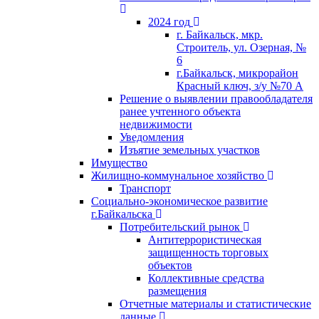
2024 год
г. Байкальск, мкр.
Строитель, ул. Озерная, №
6
г.Байкальск, микрорайон
Красный ключ, з/у №70 А
Решение о выявлении правообладателя
ранее учтенного объекта
недвижимости
Уведомления
Изъятие земельных участков
Имущество
Жилищно-коммунальное хозяйство
Транспорт
Социально-экономическое развитие
г.Байкальска
Потребительский рынок
Антитеррористическая
защищенность торговых
объектов
Коллективные средства
размещения
Отчетные материалы и статистические
данные