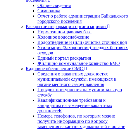
поселения
Общие сведения
Символика
Отчет о работе администрации Байкальского
городского поселения
Раскрытие информации организациями
Нормативно-правовая база
Холодное водоснабжение
Водоотведение и (или) очистка сточных вод
Утилизация (Захоронение) твердых бытовых
отходов
Единый портал раскрытия
Жилищно-коммунальное хозяйство БМО
Кадровое обеспечение ОМС
Сведения о вакантных должностях
муниципальной службы, имеющихся в
органе местного самоуправления
Порядок поступления на муниципальную
службу
Квалификационные требования к
кандидатам на замещение вакантных
должностеК
Номера телефонов, по которым можно
получить информацию по вопросу
замещения вакантных должностей в органе