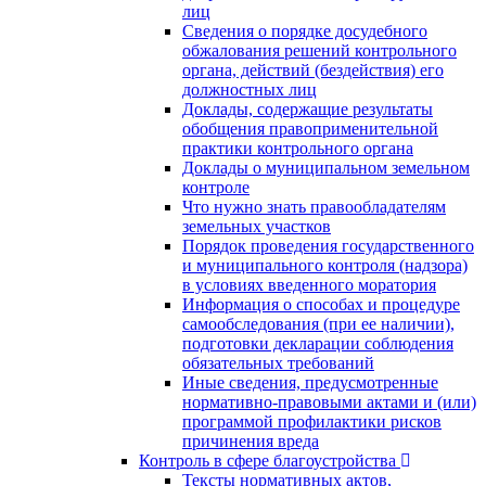
лиц
Сведения о порядке досудебного
обжалования решений контрольного
органа, действий (бездействия) его
должностных лиц
Доклады, содержащие результаты
обобщения правоприменительной
практики контрольного органа
Доклады о муниципальном земельном
контроле
Что нужно знать правообладателям
земельных участков
Порядок проведения государственного
и муниципального контроля (надзора)
в условиях введенного моратория
Информация о способах и процедуре
самообследования (при ее наличии),
подготовки декларации соблюдения
обязательных требований
Иные сведения, предусмотренные
нормативно-правовыми актами и (или)
программой профилактики рисков
причинения вреда
Контроль в сфере благоустройства
Тексты нормативных актов,