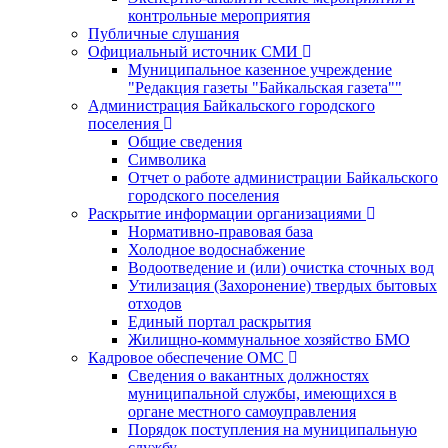
контрольные мероприятия
Публичные слушания
Официальный источник СМИ
Муниципальное казенное учреждение
"Редакция газеты "Байкальская газета""
Администрация Байкальского городского
поселения
Общие сведения
Символика
Отчет о работе администрации Байкальского
городского поселения
Раскрытие информации организациями
Нормативно-правовая база
Холодное водоснабжение
Водоотведение и (или) очистка сточных вод
Утилизация (Захоронение) твердых бытовых
отходов
Единый портал раскрытия
Жилищно-коммунальное хозяйство БМО
Кадровое обеспечение ОМС
Сведения о вакантных должностях
муниципальной службы, имеющихся в
органе местного самоуправления
Порядок поступления на муниципальную
службу