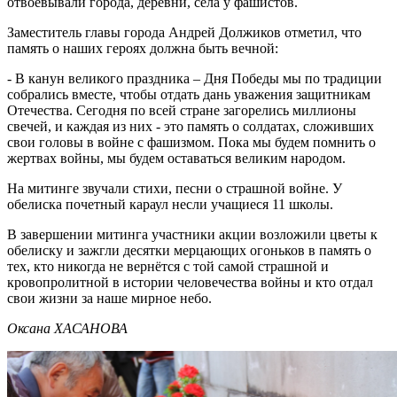
отвоевывали города, деревни, села у фашистов.
Заместитель главы города Андрей Должиков отметил, что
память о наших героях должна быть вечной:
- В канун великого праздника – Дня Победы мы по традиции
собрались вместе, чтобы отдать дань уважения защитникам
Отечества. Сегодня по всей стране загорелись миллионы
свечей, и каждая из них - это память о солдатах, сложивших
свои головы в войне с фашизмом. Пока мы будем помнить о
жертвах войны, мы будем оставаться великим народом.
На митинге звучали стихи, песни о страшной войне. У
обелиска почетный караул несли учащиеся 11 школы.
В завершении митинга участники акции возложили цветы к
обелиску и зажгли десятки мерцающих огоньков в память о
тех, кто никогда не вернётся с той самой страшной и
кровопролитной в истории человечества войны и кто отдал
свои жизни за наше мирное небо.
Оксана ХАСАНОВА