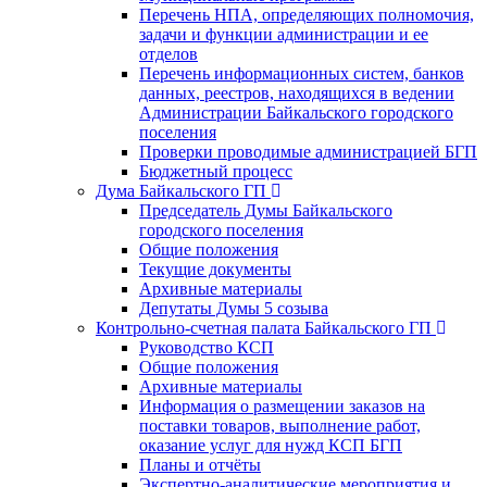
Перечень НПА, определяющих полномочия,
задачи и функции администрации и ее
отделов
Перечень информационных систем, банков
данных, реестров, находящихся в ведении
Администрации Байкальского городского
поселения
Проверки проводимые администрацией БГП
Бюджетный процесс
Дума Байкальского ГП
Председатель Думы Байкальского
городского поселения
Общие положения
Текущие документы
Архивные материалы
Депутаты Думы 5 созыва
Контрольно-счетная палата Байкальского ГП
Руководство КСП
Общие положения
Архивные материалы
Информация о размещении заказов на
поставки товаров, выполнение работ,
оказание услуг для нужд КСП БГП
Планы и отчёты
Экспертно-аналитические мероприятия и