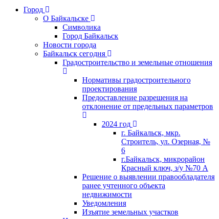
Город
О Байкальске
Символика
Город Байкальск
Новости города
Байкальск сегодня
Градостроительство и земельные отношения
Нормативы градостроительного
проектирования
Предоставление разрешения на
отклонение от предельных параметров
2024 год
г. Байкальск, мкр.
Строитель, ул. Озерная, №
6
г.Байкальск, микрорайон
Красный ключ, з/у №70 А
Решение о выявлении правообладателя
ранее учтенного объекта
недвижимости
Уведомления
Изъятие земельных участков