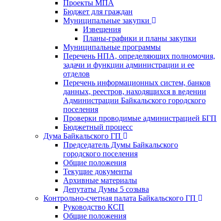
Проекты МПА
Бюджет для граждан
Муниципальные закупки
Извещения
Планы-графики и планы закупки
Муниципальные программы
Перечень НПА, определяющих полномочия,
задачи и функции администрации и ее
отделов
Перечень информационных систем, банков
данных, реестров, находящихся в ведении
Администрации Байкальского городского
поселения
Проверки проводимые администрацией БГП
Бюджетный процесс
Дума Байкальского ГП
Председатель Думы Байкальского
городского поселения
Общие положения
Текущие документы
Архивные материалы
Депутаты Думы 5 созыва
Контрольно-счетная палата Байкальского ГП
Руководство КСП
Общие положения