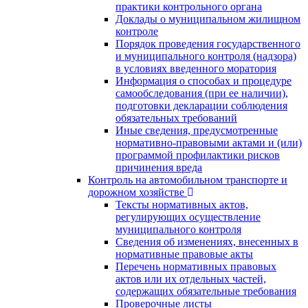
практики контрольного органа
Доклады о муниципальном жилищном
контроле
Порядок проведения государственного
и муниципального контроля (надзора)
в условиях введенного моратория
Информация о способах и процедуре
самообследования (при ее наличии),
подготовки декларации соблюдения
обязательных требований
Иные сведения, предусмотренные
нормативно-правовыми актами и (или)
программой профилактики рисков
причинения вреда
Контроль на автомобильном транспорте и
дорожном хозяйстве
Тексты нормативных актов,
регулирующих осуществление
муниципального контроля
Сведения об изменениях, внесенных в
нормативные правовые акты
Перечень нормативных правовых
актов или их отдельных частей,
содержащих обязательные требования
Проверочные листы