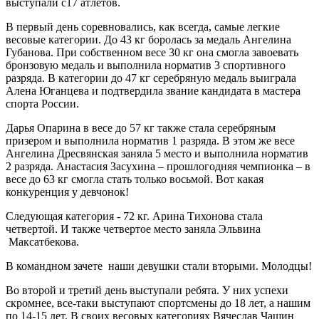
выступали с17 атлетов.
В первый день соревновались, как всегда, самые легкие
весовые категории. До 43 кг боролась за медаль Ангелина
Губанова. При собственном весе 30 кг она смогла завоевать
бронзовую медаль и выполнила норматив 3 спортивного
разряда. В категории до 47 кг серебряную медаль выиграла
Алена Юганцева и подтвердила звание кандидата в мастера
спорта России.
Дарья Опарина в весе до 57 кг также стала серебряным
призером и выполнила норматив 1 разряда. В этом же весе
Ангелина Дресвянская заняла 5 место и выполнила норматив
2 разряда. Анастасия Засухина – прошлогодняя чемпионка – в
весе до 63 кг смогла стать только восьмой. Вот какая
конкуренция у девчонок!
Следующая категория - 72 кг. Арина Тихонова стала
четвертой. И также четвертое место заняла Эльвина
Максатбекова.
В командном зачете наши девушки стали вторыми. Молодцы!
Во второй и третий день выступали ребята. У них успехи
скромнее, все-таки выступают спортсмены до 18 лет, а нашим
по 14-15 лет. В своих весовых категориях Вячеслав Чащин