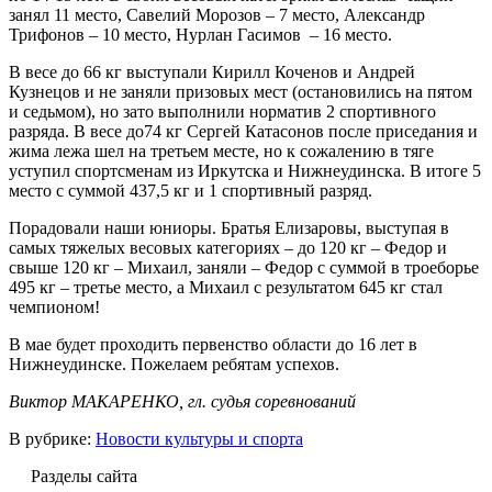
занял 11 место, Савелий Морозов – 7 место, Александр
Трифонов – 10 место, Нурлан Гасимов – 16 место.
В весе до 66 кг выступали Кирилл Коченов и Андрей
Кузнецов и не заняли призовых мест (остановились на пятом
и седьмом), но зато выполнили норматив 2 спортивного
разряда. В весе до74 кг Сергей Катасонов после приседания и
жима лежа шел на третьем месте, но к сожалению в тяге
уступил спортсменам из Иркутска и Нижнеудинска. В итоге 5
место с суммой 437,5 кг и 1 спортивный разряд.
Порадовали наши юниоры. Братья Елизаровы, выступая в
самых тяжелых весовых категориях – до 120 кг – Федор и
свыше 120 кг – Михаил, заняли – Федор с суммой в троеборье
495 кг – третье место, а Михаил с результатом 645 кг стал
чемпионом!
В мае будет проходить первенство области до 16 лет в
Нижнеудинске. Пожелаем ребятам успехов.
Виктор МАКАРЕНКО, гл. судья соревнований
В рубрике:
Новости культуры и спорта
Разделы сайта