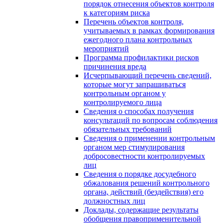
порядок отнесения объектов контроля
к категориям риска
Перечень объектов контроля,
учитываемых в рамках формирования
ежегодного плана контрольных
мероприятий
Программа профилактики рисков
причинения вреда
Исчерпывающий перечень сведений,
которые могут запрашиваться
контрольным органом у
контролируемого лица
Сведения о способах получения
консультаций по вопросам соблюдения
обязательных требований
Сведения о применении контрольным
органом мер стимулирования
добросовестности контролируемых
лиц
Сведения о порядке досудебного
обжалования решений контрольного
органа, действий (бездействия) его
должностных лиц
Доклады, содержащие результаты
обобщения правоприменительной