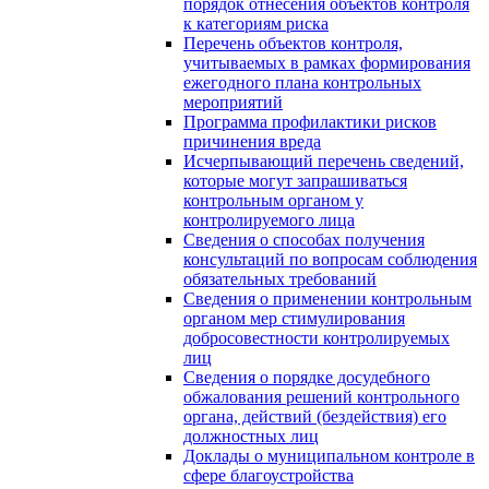
порядок отнесения объектов контроля
к категориям риска
Перечень объектов контроля,
учитываемых в рамках формирования
ежегодного плана контрольных
мероприятий
Программа профилактики рисков
причинения вреда
Исчерпывающий перечень сведений,
которые могут запрашиваться
контрольным органом у
контролируемого лица
Сведения о способах получения
консультаций по вопросам соблюдения
обязательных требований
Сведения о применении контрольным
органом мер стимулирования
добросовестности контролируемых
лиц
Сведения о порядке досудебного
обжалования решений контрольного
органа, действий (бездействия) его
должностных лиц
Доклады о муниципальном контроле в
сфере благоустройства