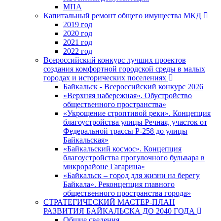
МПА
Капитальный ремонт общего имущества МКД
2019 год
2020 год
2021 год
2022 год
Всероссийский конкурс лучших проектов
создания комфортной городской среды в малых
городах и исторических поселениях
Байкальск - Всероссийский конкурс 2026
«Верхняя набережная». Обустройство
общественного пространства»
«Укрощение строптивой реки». Концепция
благоустройства улицы Речная, участок от
Федеральной трассы Р-258 до улицы
Байкальская»
«Байкальский космос». Концепция
благоустройства прогулочного бульвара в
микрорайоне Гагарина»
«Байкальск – город для жизни на берегу
Байкала». Реконцепция главного
общественного пространства города»
СТРАТЕГИЧЕСКИЙ МАСТЕР-ПЛАН
РАЗВИТИЯ БАЙКАЛЬСКА ДО 2040 ГОДА
Общие сведения