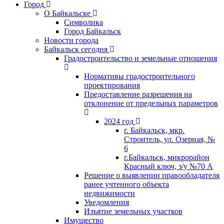
Город
О Байкальске
Символика
Город Байкальск
Новости города
Байкальск сегодня
Градостроительство и земельные отношения
Нормативы градостроительного
проектирования
Предоставление разрешения на
отклонение от предельных параметров
2024 год
г. Байкальск, мкр.
Строитель, ул. Озерная, №
6
г.Байкальск, микрорайон
Красный ключ, з/у №70 А
Решение о выявлении правообладателя
ранее учтенного объекта
недвижимости
Уведомления
Изъятие земельных участков
Имущество