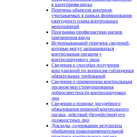
к категориям риска
Перечень объектов контроля,
учитываемых в рамках формирования
ежегодного плана контрольных
мероприятий
Программа профилактики рисков
причинения вреда
Исчерпывающий перечень сведений,
которые могут запрашиваться
контрольным органом у
контролируемого лица
Сведения о способах получения
консультаций по вопросам соблюдения
обязательных требований
Сведения о применении контрольным
органом мер стимулирования
добросовестности контролируемых
лиц
Сведения о порядке досудебного
обжалования решений контрольного
органа, действий (бездействия) его
должностных лиц
Доклады, содержащие результаты
обобщения правоприменительной
практики контрольного органа