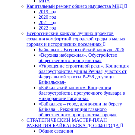
МПА
Капитальный ремонт общего имущества МКД
2019 год
2020 год
2021 год
2022 год
Всероссийский конкурс лучших проектов
создания комфортной городской среды в малых
городах и исторических поселениях
Байкальск - Всероссийский конкурс 2026
«Верхняя набережная». Обустройство
общественного пространства»
«Укрощение строптивой реки». Концепция
благоустройства улицы Речная, участок от
Федеральной трассы Р-258 до улицы
Байкальская»
«Байкальский космос». Концепция
благоустройства прогулочного бульвара в
микрорайоне Гагарина»
«Байкальск – город для жизни на берегу
Байкала». Реконцепция главного
общественного пространства города»
СТРАТЕГИЧЕСКИЙ МАСТЕР-ПЛАН
РАЗВИТИЯ БАЙКАЛЬСКА ДО 2040 ГОДА
Общие сведения