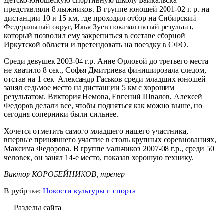
Детско-юношескую спортивную школу Байкальска
представляли 8 лыжников. В группе юношей 2001-02 г. р. на
дистанции 10 и 15 км, где проходил отбор на Сибирский
Федеральный округ, Илья Зуев показал пятый результат,
который позволил ему закрепиться в составе сборной
Иркутской области и претендовать на поездку в СФО.
Среди девушек 2003-04 г.р. Анне Орловой до третьего места
не хватило 8 сек., Софья Дмитриева финишировала следом,
отстав на 1 сек. Александр Гаськов среди младших юношей
занял седьмое место на дистанции 5 км с хорошим
результатом. Виктория Немова, Евгений Швалов, Алексей
Федоров делали все, чтобы подняться как можно выше, но
сегодня соперники были сильнее.
Хочется отметить самого младшего нашего участника,
впервые принявшего участие в столь крупных соревнованиях,
Максима Федорова. В группе мальчиков 2007-08 г.р., среди 50
человек, он занял 14-е место, показав хорошую технику.
Виктор КОРОБЕЙНИКОВ, тренер
В рубрике:
Новости культуры и спорта
Разделы сайта