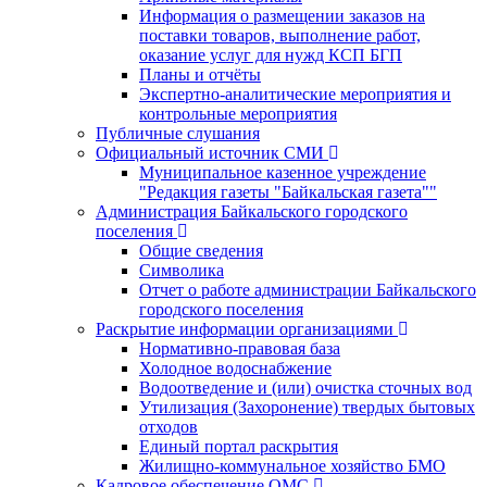
Информация о размещении заказов на
поставки товаров, выполнение работ,
оказание услуг для нужд КСП БГП
Планы и отчёты
Экспертно-аналитические мероприятия и
контрольные мероприятия
Публичные слушания
Официальный источник СМИ
Муниципальное казенное учреждение
"Редакция газеты "Байкальская газета""
Администрация Байкальского городского
поселения
Общие сведения
Символика
Отчет о работе администрации Байкальского
городского поселения
Раскрытие информации организациями
Нормативно-правовая база
Холодное водоснабжение
Водоотведение и (или) очистка сточных вод
Утилизация (Захоронение) твердых бытовых
отходов
Единый портал раскрытия
Жилищно-коммунальное хозяйство БМО
Кадровое обеспечение ОМС