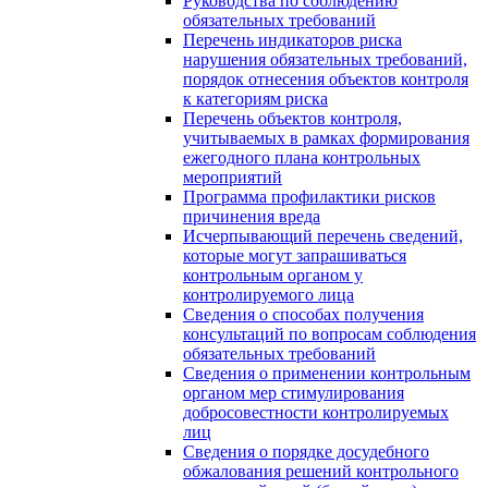
Руководства по соблюдению
обязательных требований
Перечень индикаторов риска
нарушения обязательных требований,
порядок отнесения объектов контроля
к категориям риска
Перечень объектов контроля,
учитываемых в рамках формирования
ежегодного плана контрольных
мероприятий
Программа профилактики рисков
причинения вреда
Исчерпывающий перечень сведений,
которые могут запрашиваться
контрольным органом у
контролируемого лица
Сведения о способах получения
консультаций по вопросам соблюдения
обязательных требований
Сведения о применении контрольным
органом мер стимулирования
добросовестности контролируемых
лиц
Сведения о порядке досудебного
обжалования решений контрольного