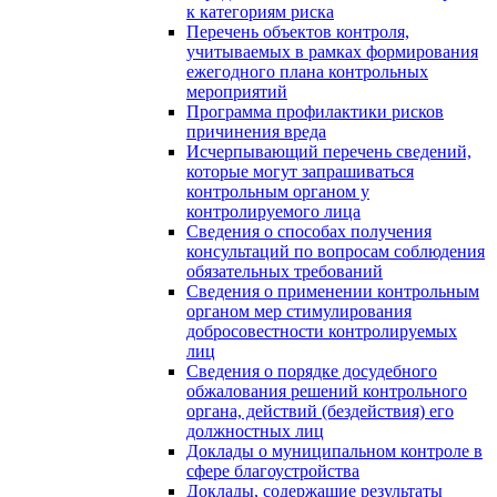
к категориям риска
Перечень объектов контроля,
учитываемых в рамках формирования
ежегодного плана контрольных
мероприятий
Программа профилактики рисков
причинения вреда
Исчерпывающий перечень сведений,
которые могут запрашиваться
контрольным органом у
контролируемого лица
Сведения о способах получения
консультаций по вопросам соблюдения
обязательных требований
Сведения о применении контрольным
органом мер стимулирования
добросовестности контролируемых
лиц
Сведения о порядке досудебного
обжалования решений контрольного
органа, действий (бездействия) его
должностных лиц
Доклады о муниципальном контроле в
сфере благоустройства
Доклады, содержащие результаты