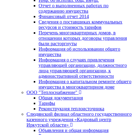
Инф. об использ. общ. имущ.
Отчет о выполненных работах по
содержанию имущества
Финансовый отчет 2014
Сведения о поставщиках коммунальных
ресурсов и стоимость тарифов
Перечень многоквартирных домов, в
отношении которых договоры управления
были расторгнуты
Информация об использовании общего
имущества
Информация о случаях привлечения
управляющей организации, должностного
лица управляющей организации, к
административной ответственности
Информация о капитальном ремонте общего
имущества в многоквартирном доме
ООО "Теплоснабжение"
Общая документация
Тарифы
Реконструкция теплоисточника
Слюдянский филиал областного государственного
казенного учреждения «Кадровый центр
Иркутской области»
Объявления и общая информация