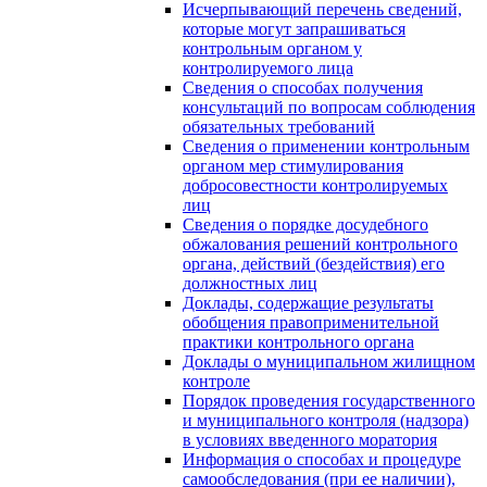
Исчерпывающий перечень сведений,
которые могут запрашиваться
контрольным органом у
контролируемого лица
Сведения о способах получения
консультаций по вопросам соблюдения
обязательных требований
Сведения о применении контрольным
органом мер стимулирования
добросовестности контролируемых
лиц
Сведения о порядке досудебного
обжалования решений контрольного
органа, действий (бездействия) его
должностных лиц
Доклады, содержащие результаты
обобщения правоприменительной
практики контрольного органа
Доклады о муниципальном жилищном
контроле
Порядок проведения государственного
и муниципального контроля (надзора)
в условиях введенного моратория
Информация о способах и процедуре
самообследования (при ее наличии),