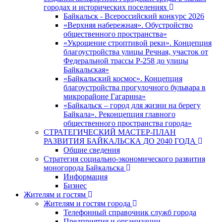
городах и исторических поселениях
Байкальск - Всероссийский конкурс 2026
«Верхняя набережная». Обустройство
общественного пространства»
«Укрощение строптивой реки». Концепция
благоустройства улицы Речная, участок от
Федеральной трассы Р-258 до улицы
Байкальская»
«Байкальский космос». Концепция
благоустройства прогулочного бульвара в
микрорайоне Гагарина»
«Байкальск – город для жизни на берегу
Байкала». Реконцепция главного
общественного пространства города»
СТРАТЕГИЧЕСКИЙ МАСТЕР-ПЛАН
РАЗВИТИЯ БАЙКАЛЬСКА ДО 2040 ГОДА
Общие сведения
Стратегия социально-экономического развития
моногорода Байкальска
Информация
Бизнес
Жителям и гостям
Жителям и гостям города
Телефонный справочник служб города
Предприятия и организации