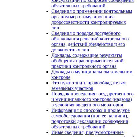
консультаций по вопросам соблюдения
обязательных требований
Сведения о применении контрольным
органом мер стимулирования
добросовестности контролируемых
лиц
Сведения о порядке досудебного
обжалования решений контрольного
органа, действий (бездействия) его
должностных лиц
Доклады, содержащие результаты
обобщения правоприменительной
практики контрольного органа
Доклады о муниципальном земельном
контроле
Что нужно знать правообладателям
земельных участков
Порядок проведения государственного
и муниципального контроля (надзора)
в условиях введенного моратория
Информация о способах и процедуре
самообследования (при ее наличии),
подготовки декларации соблюдения
обязательных требований
Иные сведения, предусмотренные