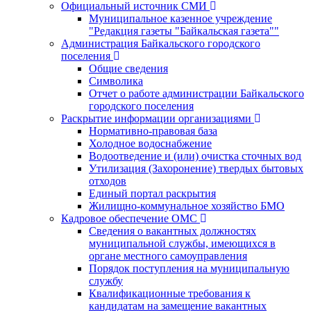
Официальный источник СМИ
Муниципальное казенное учреждение
"Редакция газеты "Байкальская газета""
Администрация Байкальского городского
поселения
Общие сведения
Символика
Отчет о работе администрации Байкальского
городского поселения
Раскрытие информации организациями
Нормативно-правовая база
Холодное водоснабжение
Водоотведение и (или) очистка сточных вод
Утилизация (Захоронение) твердых бытовых
отходов
Единый портал раскрытия
Жилищно-коммунальное хозяйство БМО
Кадровое обеспечение ОМС
Сведения о вакантных должностях
муниципальной службы, имеющихся в
органе местного самоуправления
Порядок поступления на муниципальную
службу
Квалификационные требования к
кандидатам на замещение вакантных