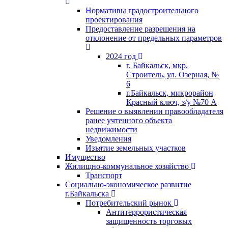
Нормативы градостроительного
проектирования
Предоставление разрешения на
отклонение от предельных параметров
2024 год
г. Байкальск, мкр.
Строитель, ул. Озерная, №
6
г.Байкальск, микрорайон
Красный ключ, з/у №70 А
Решение о выявлении правообладателя
ранее учтенного объекта
недвижимости
Уведомления
Изъятие земельных участков
Имущество
Жилищно-коммунальное хозяйство
Транспорт
Социально-экономическое развитие
г.Байкальска
Потребительский рынок
Антитеррористическая
защищенность торговых