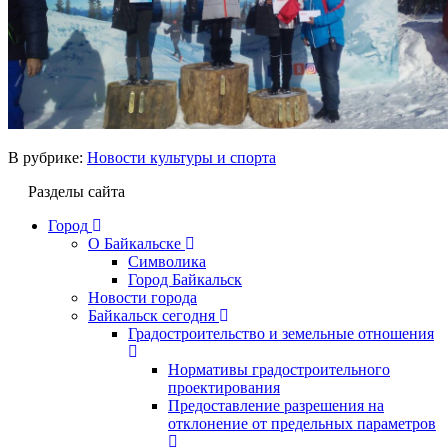
В рубрике:
Новости культуры и спорта
Разделы сайта
Город
О Байкальске
Символика
Город Байкальск
Новости города
Байкальск сегодня
Градостроительство и земельные отношения
Нормативы градостроительного
проектирования
Предоставление разрешения на
отклонение от предельных параметров