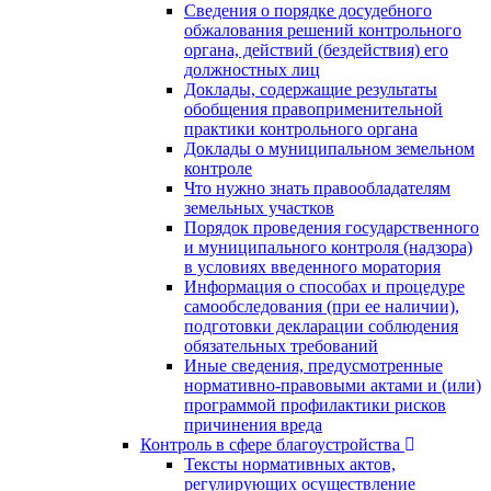
Сведения о порядке досудебного
обжалования решений контрольного
органа, действий (бездействия) его
должностных лиц
Доклады, содержащие результаты
обобщения правоприменительной
практики контрольного органа
Доклады о муниципальном земельном
контроле
Что нужно знать правообладателям
земельных участков
Порядок проведения государственного
и муниципального контроля (надзора)
в условиях введенного моратория
Информация о способах и процедуре
самообследования (при ее наличии),
подготовки декларации соблюдения
обязательных требований
Иные сведения, предусмотренные
нормативно-правовыми актами и (или)
программой профилактики рисков
причинения вреда
Контроль в сфере благоустройства
Тексты нормативных актов,
регулирующих осуществление