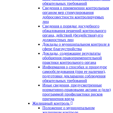
обязательных требований
Сведения о применении контрольным
органом мер стимулирования
добросовестности контролируемых
лиц
Сведения о порядке досудебного
обжалования решений контрольного
органа, действий (бездействия) его
должностных лиц
Доклады о муниципальном контроле в
сфере благоустройства
Доклады, содержащие результаты
обобщения правоприменительной
практики контрольного органа
Информация о способах и процедуре
самообследования (при ее наличии),
подготовки декларации соблюдения
обязательных требований
Иные сведения, предусмотренные
нормативно-правовыми актами и (или)
программой профилактики рисков
причинения вреда
Жилищный контроль
Положение о муниципальном
жилищном контроле