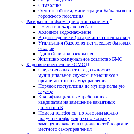
Символика
Отчет о работе администрации Байкальского
городского поселения
Раскрытие информации организациями
Нормативно-правовая база
Холодное водоснабжение
Водоотведение и (или) очистка сточных вод
Утилизация (Захоронение) твердых бытовых
отходов
Единый портал раскрытия
Жилищно-коммунальное хозяйство БМО
Кадровое обеспечение ОМС
Сведения о вакантных должностях
муниципальной службы, имеющихся в
органе местного самоуправления
Порядок поступления на муниципальную
службу
Квалификационные требования к
кандидатам на замещение вакантных
должностеК
Номера телефонов, по которым можно
получить информацию по вопросу
замещения вакантных должностей в органе
местного самоуправления