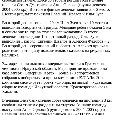
свободным стилем. Здесь со вторым результатом в финал
прошли Софья Дмитриева и Анна Орлова (группа девочек
2004-2005 г.р.). В итоге в финале девочки заняли 3 и 6 место.
Шестой результат показали Евгений Швалов и Илья Зуев.
Во второй день в гонке на 20 км Илья Зуев занял 10 место и
выполнил 1спортивный разряд. Младшие ребята бежали 5 км
в общем зачете, где выступали все желающие. В итоге
девочки подтвердили 1 спортивный разряд. Илья Зуев
выполнил 1 разряд, Евгений Швалов и Алексей Федоров – 2.
Во второй день соревнований поболеть за Алексея приехали
родители, и это сразу положительно сказалось на результатах
мальчика.
2-4 марта наши лыжники впервые выезжали в Братске на
чемпионат Иркутской области. Мероприятие проходило на
базе лагеря «Северный Артек». Более 170 спортсменов
собрались побороться за призы компании «РУСАЛ». Эта
компания спонсирует проект «Сибирь, на лыжи!», куда входят
сборные команды Иркутской области, Красноярского края и
Хакасии.
В первый день байкальчане соревновались на дистанции 3 км
свободным стилем с раздельным стартом. За нашу команду
выступали Анна Орлова (группа девочек 2004-2005 г.р.) и
Евгений Швалов (группа мальчиков 2006-2007 г.р.). Анна