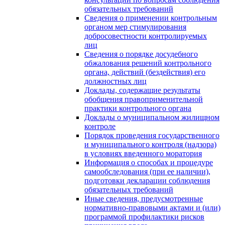
обязательных требований
Сведения о применении контрольным
органом мер стимулирования
добросовестности контролируемых
лиц
Сведения о порядке досудебного
обжалования решений контрольного
органа, действий (бездействия) его
должностных лиц
Доклады, содержащие результаты
обобщения правоприменительной
практики контрольного органа
Доклады о муниципальном жилищном
контроле
Порядок проведения государственного
и муниципального контроля (надзора)
в условиях введенного моратория
Информация о способах и процедуре
самообследования (при ее наличии),
подготовки декларации соблюдения
обязательных требований
Иные сведения, предусмотренные
нормативно-правовыми актами и (или)
программой профилактики рисков