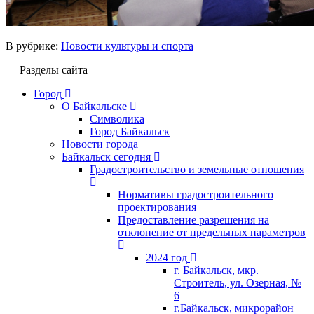
В рубрике:
Новости культуры и спорта
Разделы сайта
Город
О Байкальске
Символика
Город Байкальск
Новости города
Байкальск сегодня
Градостроительство и земельные отношения
Нормативы градостроительного
проектирования
Предоставление разрешения на
отклонение от предельных параметров
2024 год
г. Байкальск, мкр.
Строитель, ул. Озерная, №
6
г.Байкальск, микрорайон