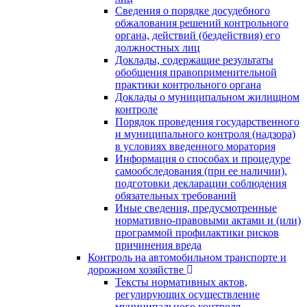
Сведения о порядке досудебного
обжалования решений контрольного
органа, действий (бездействия) его
должностных лиц
Доклады, содержащие результаты
обобщения правоприменительной
практики контрольного органа
Доклады о муниципальном жилищном
контроле
Порядок проведения государственного
и муниципального контроля (надзора)
в условиях введенного моратория
Информация о способах и процедуре
самообследования (при ее наличии),
подготовки декларации соблюдения
обязательных требований
Иные сведения, предусмотренные
нормативно-правовыми актами и (или)
программой профилактики рисков
причинения вреда
Контроль на автомобильном транспорте и
дорожном хозяйстве
Тексты нормативных актов,
регулирующих осуществление
муниципального контроля