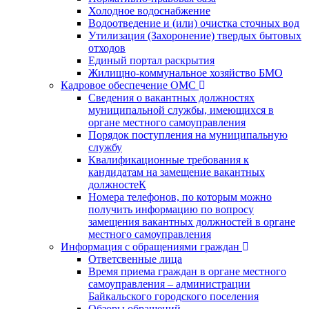
Холодное водоснабжение
Водоотведение и (или) очистка сточных вод
Утилизация (Захоронение) твердых бытовых
отходов
Единый портал раскрытия
Жилищно-коммунальное хозяйство БМО
Кадровое обеспечение ОМС
Сведения о вакантных должностях
муниципальной службы, имеющихся в
органе местного самоуправления
Порядок поступления на муниципальную
службу
Квалификационные требования к
кандидатам на замещение вакантных
должностеК
Номера телефонов, по которым можно
получить информацию по вопросу
замещения вакантных должностей в органе
местного самоуправления
Информация с обращениями граждан
Ответсвенные лица
Время приема граждан в органе местного
самоуправления – администрации
Байкальского городского поселения
Обзоры обращений