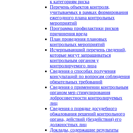
к категориям риска
Перечень объектов контроля,
учитываемых в рамках формирования
ежегодного плана контрольных
мероприятий
Программа профилактики рисков
причинения вреда
План проведения плановых
контрольных мероприятий
Исчерпывающий перечень сведений,
которые могут запрашиваться
контрольным органом у
контролируемого лица
Сведения о способах получения
консультаций по вопросам соблюдения
обязательных требований
Сведения о применении контрольным
органом мер стимулирования
добросовестности контролируемых
лиц
Сведения о порядке досудебного
обжалования решений контрольного
органа, действий (бездействия) его
должностных лиц
Доклады, содержащие результаты