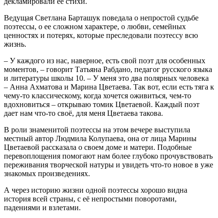
декламировали ее стихи.
Ведущая Светлана Барташук поведала о непростой судьбе
поэтессы, о ее сложном характере, о любви, семейных
ценностях и потерях, которые преследовали поэтессу всю
жизнь.
– У каждого из нас, наверное, есть свой поэт для особенных
моментов, – говорит Татьяна Рабдано, педагог русского языка
и литературы школы 10. – У меня это два полярных человека
– Анна Ахматова и Марина Цветаева. Так вот, если есть тяга к
чему-то классическому, когда хочется оживиться, чем-то
вдохновиться – открываю томик Цветаевой. Каждый поэт
дает нам что-то своё, для меня Цветаева такова.
В роли знаменитой поэтессы на этом вечере выступила
местный автор Людмила Колупаева, она от лица Марины
Цветаевой рассказала о своем доме и матери. Подобные
перевоплощения помогают нам более глубоко прочувствовать
переживания творческой натуры и увидеть что-то новое в уже
знакомых произведениях.
А через историю жизни одной поэтессы хорошо видна
история всей страны, с её непростыми поворотами,
падениями и взлетами.