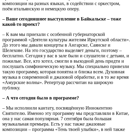
композиции на разных языках, в содействии с оркестром,
поём итальянскую и немецкую оперу.
– Ваше сегодняшнее выступление в Байкальске – тоже
какой-то проект?
– К вам мы приехали с особенной губернаторской
программой «Деятели культуры жителям Иркутской области».
До этого мы давали концерты в Ангарске, Саянске и
Шелехове. На это государство выделяет деньги, поэтому –
бесплатно. Сегодня у вас в зале были и слушатели с детьми, и
пожилые. Все, кто хотел, смогли в выходной день придти и
послушать симфоническую музыку. Мы специально привезли
такую программу, которая понятна и близка всем. Духовная
музыка в современной и джазовой обработке, и в то же время
«Амурские волны». Репертуар рассчитан на широкую
публику.
– А что сегодня было в программе?
– Мы исполнили кантату, посвящённую Иннокентию
Святителю. Именно эту программу мы представляли в Китае,
она у нас самая популярная. 7 сентября была большая
музыкальная премьера. Есть у нас также джазовые
композиции – программа «Тень твоей улыбки», в ней также