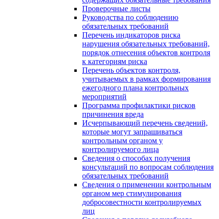
Проверочные листы
Руководства по соблюдению
обязательных требований
Перечень индикаторов риска
нарушения обязательных требований,
порядок отнесения объектов контроля
к категориям риска
Перечень объектов контроля,
учитываемых в рамках формирования
ежегодного плана контрольных
мероприятий
Программа профилактики рисков
причинения вреда
Исчерпывающий перечень сведений,
которые могут запрашиваться
контрольным органом у
контролируемого лица
Сведения о способах получения
консультаций по вопросам соблюдения
обязательных требований
Сведения о применении контрольным
органом мер стимулирования
добросовестности контролируемых
лиц