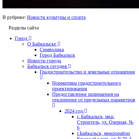
В рубрике:
Новости культуры и спорта
Разделы сайта
Город
О Байкальске
Символика
Город Байкальск
Новости города
Байкальск сегодня
Градостроительство и земельные отношения
Нормативы градостроительного
проектирования
Предоставление разрешения на
отклонение от предельных параметров
2024 год
г. Байкальск, мкр.
Строитель, ул. Озерная, №
6
г.Байкальск, микрорайон
Красный ключ, з/у №70 А