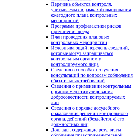
Перечень объектов контроля,
учитываемых в рамках формирования
ежегодного плана контрольных
мероприятий
Программа профилактики рисков
причинения вреда
План проведения плановых
контрольных мероприятий
Исчерпывающий перечень сведений,
которые могут запрашиваться
контрольным органом у
контролируемого лица
Сведения о способах получения
консультаций по вопросам соблюдения
обязательных требований
Сведения о применении контрольным
органом мер стимулирования
добросовестности контролируемых
лиц
Сведения о порядке досудебного
обжалования решений контрольного
органа, действий (бездействия) его
должностных лиц
Доклады, содержащие результаты
обобщения правоприменительной