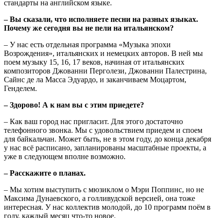
стандарты на английском языке.
– Вы сказали, что исполняете песни на разных языках.
Почему же сегодня вы не пели на итальянском?
– У нас есть отдельная программа «Музыка эпохи
Возрождения», итальянских и немецких авторов. В ней мы
поем музыку 15, 16, 17 веков, начиная от итальянских
композиторов Джованни Перголези, Джованни Палестрина,
Сайнс де ла Масса Эдуардо, и заканчиваем Моцартом,
Генделем.
– Здорово! А к нам вы с этим приедете?
– Как ваш город нас пригласит. Для этого достаточно
телефонного звонка. Мы с удовольствием приедем и споем
для байкальчан. Может быть, не в этом году, до конца декабря
у нас всё расписано, запланированы масштабные проекты, а
уже в следующем вполне возможно.
– Расскажите о планах.
– Мы хотим выступить с мюзиклом о Мэри Поппинс, но не
Максима Дунаевского, а голливудской версией, она тоже
интересная. У нас коллектив молодой, до 10 программ поём в
году, каждый месяц что-то новое.