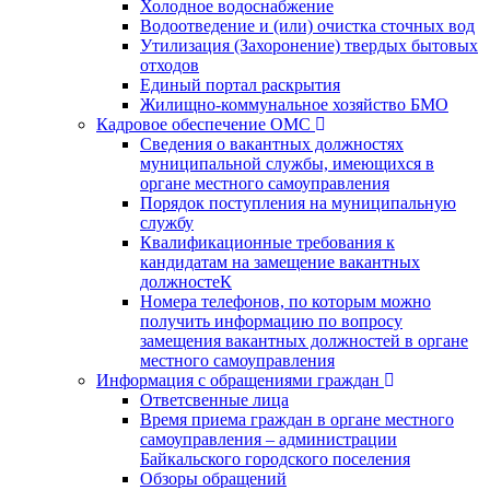
Холодное водоснабжение
Водоотведение и (или) очистка сточных вод
Утилизация (Захоронение) твердых бытовых
отходов
Единый портал раскрытия
Жилищно-коммунальное хозяйство БМО
Кадровое обеспечение ОМС
Сведения о вакантных должностях
муниципальной службы, имеющихся в
органе местного самоуправления
Порядок поступления на муниципальную
службу
Квалификационные требования к
кандидатам на замещение вакантных
должностеК
Номера телефонов, по которым можно
получить информацию по вопросу
замещения вакантных должностей в органе
местного самоуправления
Информация с обращениями граждан
Ответсвенные лица
Время приема граждан в органе местного
самоуправления – администрации
Байкальского городского поселения
Обзоры обращений