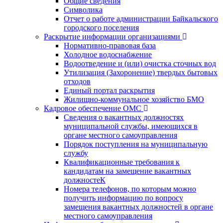
Общие сведения
Символика
Отчет о работе администрации Байкальского
городского поселения
Раскрытие информации организациями
Нормативно-правовая база
Холодное водоснабжение
Водоотведение и (или) очистка сточных вод
Утилизация (Захоронение) твердых бытовых
отходов
Единый портал раскрытия
Жилищно-коммунальное хозяйство БМО
Кадровое обеспечение ОМС
Сведения о вакантных должностях
муниципальной службы, имеющихся в
органе местного самоуправления
Порядок поступления на муниципальную
службу
Квалификационные требования к
кандидатам на замещение вакантных
должностеК
Номера телефонов, по которым можно
получить информацию по вопросу
замещения вакантных должностей в органе
местного самоуправления