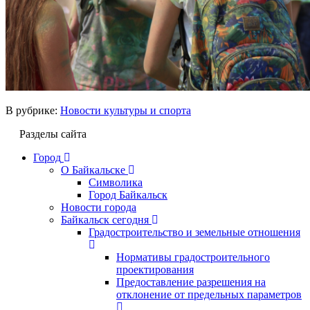
В рубрике:
Новости культуры и спорта
Разделы сайта
Город
О Байкальске
Символика
Город Байкальск
Новости города
Байкальск сегодня
Градостроительство и земельные отношения
Нормативы градостроительного
проектирования
Предоставление разрешения на
отклонение от предельных параметров