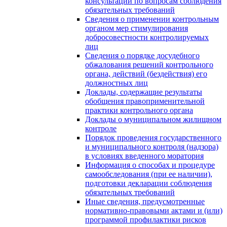
консультаций по вопросам соблюдения
обязательных требований
Сведения о применении контрольным
органом мер стимулирования
добросовестности контролируемых
лиц
Сведения о порядке досудебного
обжалования решений контрольного
органа, действий (бездействия) его
должностных лиц
Доклады, содержащие результаты
обобщения правоприменительной
практики контрольного органа
Доклады о муниципальном жилищном
контроле
Порядок проведения государственного
и муниципального контроля (надзора)
в условиях введенного моратория
Информация о способах и процедуре
самообследования (при ее наличии),
подготовки декларации соблюдения
обязательных требований
Иные сведения, предусмотренные
нормативно-правовыми актами и (или)
программой профилактики рисков