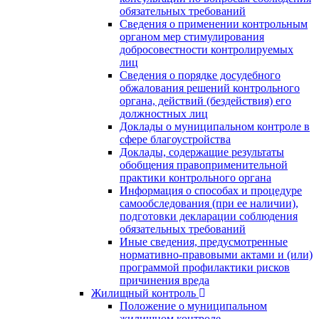
обязательных требований
Сведения о применении контрольным
органом мер стимулирования
добросовестности контролируемых
лиц
Сведения о порядке досудебного
обжалования решений контрольного
органа, действий (бездействия) его
должностных лиц
Доклады о муниципальном контроле в
сфере благоустройства
Доклады, содержащие результаты
обобщения правоприменительной
практики контрольного органа
Информация о способах и процедуре
самообследования (при ее наличии),
подготовки декларации соблюдения
обязательных требований
Иные сведения, предусмотренные
нормативно-правовыми актами и (или)
программой профилактики рисков
причинения вреда
Жилищный контроль
Положение о муниципальном
жилищном контроле