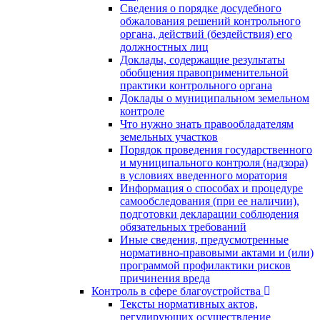
Сведения о порядке досудебного
обжалования решений контрольного
органа, действий (бездействия) его
должностных лиц
Доклады, содержащие результаты
обобщения правоприменительной
практики контрольного органа
Доклады о муниципальном земельном
контроле
Что нужно знать правообладателям
земельных участков
Порядок проведения государственного
и муниципального контроля (надзора)
в условиях введенного моратория
Информация о способах и процедуре
самообследования (при ее наличии),
подготовки декларации соблюдения
обязательных требований
Иные сведения, предусмотренные
нормативно-правовыми актами и (или)
программой профилактики рисков
причинения вреда
Контроль в сфере благоустройства
Тексты нормативных актов,
регулирующих осуществление