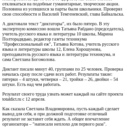
откликаться на подобные гуманитарные, творческие акции.
Половина из усевшихся за парты были школьники. Проверял
свои способности и Василий Темгеневский, глава Байкальска.
А диктовали текст "диктаторы", их было пятеро. В эту
экспертную комиссию вошли Татьяна Рабдано (председатель),
учитель русского языка и литературы 10 школы, Марина
Полторадядько, редактор газеты техникума
"Профессиональный еж", Татьяна Котова, учитель русского
языка и литературы школы 12, Елена Хорошунова,
преподаватель русского языка и литературы техникума, и
сама Светлана Богомолова.
Диктант писали минут 40, группами по 25 человек. Проверка
началась сразу после сдачи всех работ. Результаты такие:
пятерки – 4 штуки, четверки – 21, тройки – 26, двойки – 54
штуки. Есть над чем работать.
Результат своего труда узнать может каждый на сайте проекта
totaldict.ru с 12 апреля.
Как сказала Светлана Владимировна, пусть каждый сделает
вывод для себя, и при должной подготовке отличный
результат не заставит себя ждать. А общее впечатление
организатора – "написали неплохо для первого раза".