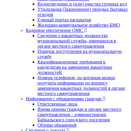
Водоотведение и (или) очистка сточных вод
Утилизация (Захоронение) твердых бытовых
отходов
Единый портал раскрытия
Жилищно-коммунальное хозяйство БМО
Кадровое обеспечение ОМС
Сведения о вакантных должностях
муниципальной службы, имеющихся в
органе местного самоуправления
Порядок поступления на муниципальную
службу
Квалификационные требования к
кандидатам на замещение вакантных
должностеК
Номера телефонов, по которым можно
получить информацию по вопросу
замещения вакантных должностей в органе
местного самоуправления
Информация с обращениями граждан
Ответсвенные лица
Время приема граждан в органе местного
самоуправления – администрации
Байкальского городского поселения
Обзоры обращений
Сведения о доходах