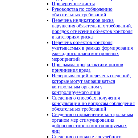
Проверочные листы
Руководства по соблюдению
обязательных требований
Перечень индикаторов риска
нарушения обязательных требований,
порядок отнесения объектов контроля
к категориям риска
Перечень объектов контроля,
учитываемых в рамках формирования
ежегодного плана контрольных
мероприятий
Программа профилактики рисков
причинения вреда
Исчерпывающий перечень сведений,
которые могут запрашиваться
контрольным органом у
контролируемого лица
Сведения о способах получения
консультаций по вопросам соблюдения
обязательных требований
Сведения о применении контрольным
органом мер стимулирования
добросовестности контролируемых
лиц
Сведения о порядке досудебного