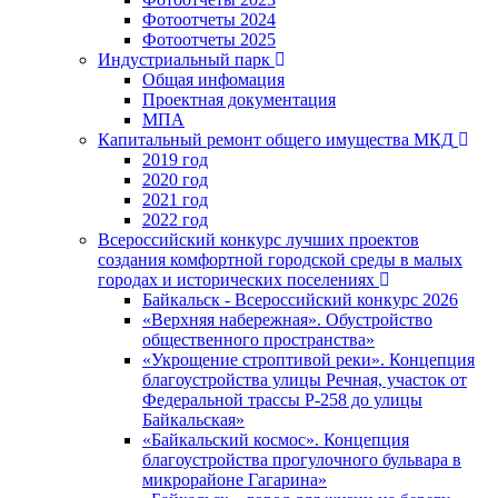
Фотоотчеты 2024
Фотоотчеты 2025
Индустриальный парк
Общая инфомация
Проектная документация
МПА
Капитальный ремонт общего имущества МКД
2019 год
2020 год
2021 год
2022 год
Всероссийский конкурс лучших проектов
создания комфортной городской среды в малых
городах и исторических поселениях
Байкальск - Всероссийский конкурс 2026
«Верхняя набережная». Обустройство
общественного пространства»
«Укрощение строптивой реки». Концепция
благоустройства улицы Речная, участок от
Федеральной трассы Р-258 до улицы
Байкальская»
«Байкальский космос». Концепция
благоустройства прогулочного бульвара в
микрорайоне Гагарина»