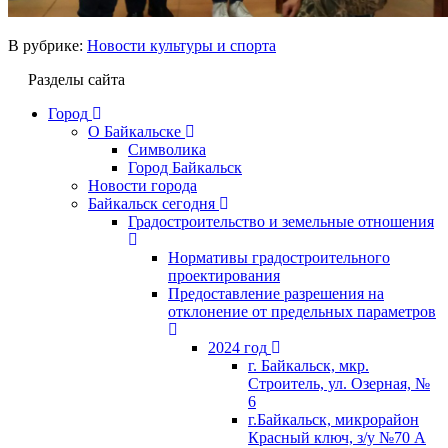
В рубрике:
Новости культуры и спорта
Разделы сайта
Город
О Байкальске
Символика
Город Байкальск
Новости города
Байкальск сегодня
Градостроительство и земельные отношения
Нормативы градостроительного
проектирования
Предоставление разрешения на
отклонение от предельных параметров
2024 год
г. Байкальск, мкр.
Строитель, ул. Озерная, №
6
г.Байкальск, микрорайон
Красный ключ, з/у №70 А