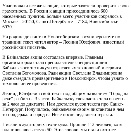
Участвовали все желающие, которые захотели проверить свою
грамотность. В России к акции присоединилось 600
населенных пунктов. Больше всего участников собралось в
Москве – 20150, Санкт-Петербурге – 7184, Новосибирске –
6930.
На родине диктанта в Новосибирском госуниверситете по
традиции текст читал автор – Леонид Юзефович, известный
российский писатель.
В Байкальске акция состоялась впервые. Главным
организатором стала преподаватель спецдисциплин
Байкальского техникума отраслевых технологий и сервиса
Светлана Богомолова. Ради акции Светлана Владимировна
даже съездила предварительно в Новосибирск, чтобы узнать о
технологии ее проведения.
Леонид Юзефович свой текст под общим названием "Город на
реке" разбил на 3 части. Байкальску своя часть стала известна
за 2 часа до диктанта. Нам достался кусок текста про Санкт-
Петербург. Получилось, байкальчане своим диктантом в чем-
то поддержали город на Неве после недавнего теракта.
Писали в аудиториях техникума. Пришли 112 человек, хотя
планировалось где-то 50. Это здорово, мы стали охотнее