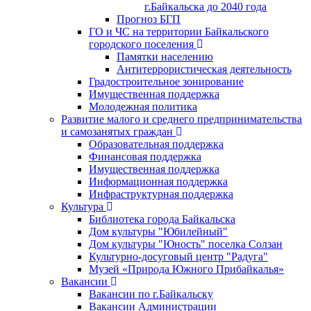
г.Байкальска до 2040 года
Прогноз БГП
ГО и ЧС на территории Байкальского
городского поселения
Памятки населению
Антитеррористическая деятельность
Градостроительное зонирование
Имущественная поддержка
Молодежная политика
Развитие малого и среднего предпринимательства
и самозанятых граждан
Образовательная поддержка
Финансовая поддержка
Имущественная поддержка
Информационная поддержка
Инфраструктурная поддержка
Культура
Библиотека города Байкальска
Дом культуры "Юбилейный"
Дом культуры "Юность" поселка Солзан
Культурно-досуговый центр "Радуга"
Музей «Природа Южного Прибайкалья»
Вакансии
Вакансии по г.Байкальску
Вакансии Администрации