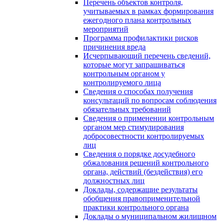
Перечень объектов контроля,
учитываемых в рамках формирования
ежегодного плана контрольных
мероприятий
Программа профилактики рисков
причинения вреда
Исчерпывающий перечень сведений,
которые могут запрашиваться
контрольным органом у
контролируемого лица
Сведения о способах получения
консультаций по вопросам соблюдения
обязательных требований
Сведения о применении контрольным
органом мер стимулирования
добросовестности контролируемых
лиц
Сведения о порядке досудебного
обжалования решений контрольного
органа, действий (бездействия) его
должностных лиц
Доклады, содержащие результаты
обобщения правоприменительной
практики контрольного органа
Доклады о муниципальном жилищном