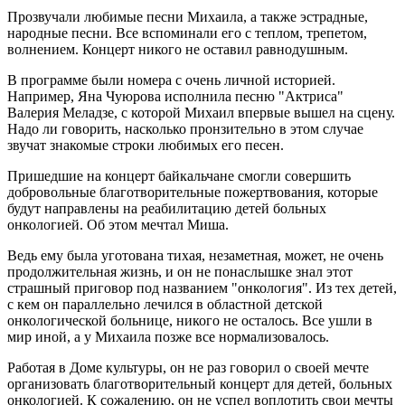
Прозвучали любимые песни Михаила, а также эстрадные,
народные песни. Все вспоминали его с теплом, трепетом,
волнением. Концерт никого не оставил равнодушным.
В программе были номера с очень личной историей.
Например, Яна Чуюрова исполнила песню "Актриса"
Валерия Меладзе, с которой Михаил впервые вышел на сцену.
Надо ли говорить, насколько пронзительно в этом случае
звучат знакомые строки любимых его песен.
Пришедшие на концерт байкальчане смогли совершить
добровольные благотворительные пожертвования, которые
будут направлены на реабилитацию детей больных
онкологией. Об этом мечтал Миша.
Ведь ему была уготована тихая, незаметная, может, не очень
продолжительная жизнь, и он не понаслышке знал этот
страшный приговор под названием "онкология". Из тех детей,
с кем он параллельно лечился в областной детской
онкологической больнице, никого не осталось. Все ушли в
мир иной, а у Михаила позже все нормализовалось.
Работая в Доме культуры, он не раз говорил о своей мечте
организовать благотворительный концерт для детей, больных
онкологией. К сожалению, он не успел воплотить свои мечты