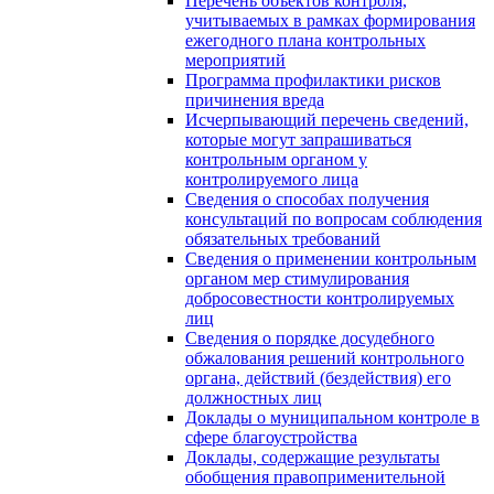
Перечень объектов контроля,
учитываемых в рамках формирования
ежегодного плана контрольных
мероприятий
Программа профилактики рисков
причинения вреда
Исчерпывающий перечень сведений,
которые могут запрашиваться
контрольным органом у
контролируемого лица
Сведения о способах получения
консультаций по вопросам соблюдения
обязательных требований
Сведения о применении контрольным
органом мер стимулирования
добросовестности контролируемых
лиц
Сведения о порядке досудебного
обжалования решений контрольного
органа, действий (бездействия) его
должностных лиц
Доклады о муниципальном контроле в
сфере благоустройства
Доклады, содержащие результаты
обобщения правоприменительной