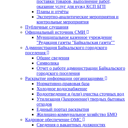
поставки товаров, выполнение работ,
оказание услуг для нужд КСП БГП
Планы и отчёты
Экспертно-аналитические мероприятия и
контрольные мероприятия
Публичные слушания
Официальный источник СМИ
Муниципальное казенное учреждение
"Редакция газеты "Байкальская газета""
Администрация Байкальского городского
поселения
Общие сведения
Символика
Отчет о работе администрации Байкальского
городского поселения
Раскрытие информации организациями
Нормативно-правовая база
Холодное водоснабжение
Водоотведение и (или) очистка сточных вод
Утилизация (Захоронение) твердых бытовых
отходов
Единый портал раскрытия
Жилищно-коммунальное хозяйство БМО
Кадровое обеспечение ОМС
Сведения о вакантных должностях