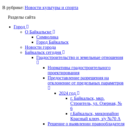
В рубрике:
Новости культуры и спорта
Разделы сайта
Город
О Байкальске
Символика
Город Байкальск
Новости города
Байкальск сегодня
Градостроительство и земельные отношения
Нормативы градостроительного
проектирования
Предоставление разрешения на
отклонение от предельных параметров
2024 год
г. Байкальск, мкр.
Строитель, ул. Озерная, №
6
г.Байкальск, микрорайон
Красный ключ, з/у №70 А
Решение о выявлении правообладателя