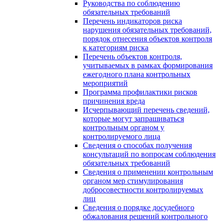
Руководства по соблюдению
обязательных требований
Перечень индикаторов риска
нарушения обязательных требований,
порядок отнесения объектов контроля
к категориям риска
Перечень объектов контроля,
учитываемых в рамках формирования
ежегодного плана контрольных
мероприятий
Программа профилактики рисков
причинения вреда
Исчерпывающий перечень сведений,
которые могут запрашиваться
контрольным органом у
контролируемого лица
Сведения о способах получения
консультаций по вопросам соблюдения
обязательных требований
Сведения о применении контрольным
органом мер стимулирования
добросовестности контролируемых
лиц
Сведения о порядке досудебного
обжалования решений контрольного