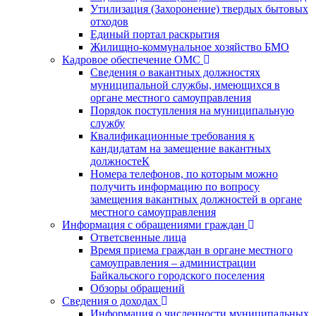
Утилизация (Захоронение) твердых бытовых
отходов
Единый портал раскрытия
Жилищно-коммунальное хозяйство БМО
Кадровое обеспечение ОМС
Сведения о вакантных должностях
муниципальной службы, имеющихся в
органе местного самоуправления
Порядок поступления на муниципальную
службу
Квалификационные требования к
кандидатам на замещение вакантных
должностеК
Номера телефонов, по которым можно
получить информацию по вопросу
замещения вакантных должностей в органе
местного самоуправления
Информация с обращениями граждан
Ответсвенные лица
Время приема граждан в органе местного
самоуправления – администрации
Байкальского городского поселения
Обзоры обращений
Сведения о доходах
Информация о численности муниципальных