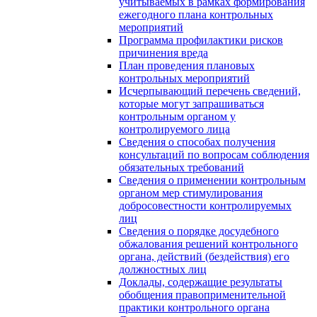
учитываемых в рамках формирования
ежегодного плана контрольных
мероприятий
Программа профилактики рисков
причинения вреда
План проведения плановых
контрольных мероприятий
Исчерпывающий перечень сведений,
которые могут запрашиваться
контрольным органом у
контролируемого лица
Сведения о способах получения
консультаций по вопросам соблюдения
обязательных требований
Сведения о применении контрольным
органом мер стимулирования
добросовестности контролируемых
лиц
Сведения о порядке досудебного
обжалования решений контрольного
органа, действий (бездействия) его
должностных лиц
Доклады, содержащие результаты
обобщения правоприменительной
практики контрольного органа