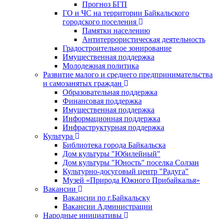
Прогноз БГП
ГО и ЧС на территории Байкальского
городского поселения
Памятки населению
Антитеррористическая деятельность
Градостроительное зонирование
Имущественная поддержка
Молодежная политика
Развитие малого и среднего предпринимательства
и самозанятых граждан
Образовательная поддержка
Финансовая поддержка
Имущественная поддержка
Информационная поддержка
Инфраструктурная поддержка
Культура
Библиотека города Байкальска
Дом культуры "Юбилейный"
Дом культуры "Юность" поселка Солзан
Культурно-досуговый центр "Радуга"
Музей «Природа Южного Прибайкалья»
Вакансии
Вакансии по г.Байкальску
Вакансии Администрации
Народные инициативы