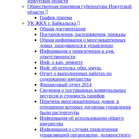
Иркутской области
Общественная приемная губернатора Иркутской
области
График приема
УК ЖКХ г. Байкальска
Общая документация
Постановления, распоряжения, приказы
Общая информация о многоквартирных
домах, находящихся в управлении
Информация о привлечении к адм.
ответственности
Инф. о кап. ремонте
Инф. об использ. общ. имущ.
Отчет о выполненных работах по
содержанию имущества
Финансовый отчет 2014
Сведения о поставщиках коммунальных
ресурсов и стоимость тарифов
Перечень многоквартирных домов, в
отношении которых договоры управления
были расторгнуты
Информация об использовании общего
имущества
Информация о случаях привлечения
управляющей организации, должностного