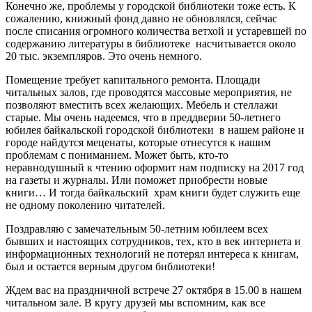
Конечно же, проблемы у городской библиотеки тоже есть. К
сожалению, книжный фонд давно не обновлялся, сейчас
после списания огромного количества ветхой и устаревшей по
содержанию литературы в библиотеке насчитывается около
20 тыс. экземпляров. Это очень немного.
Помещение требует капитального ремонта. Площади
читальных залов, где проводятся массовые мероприятия, не
позволяют вместить всех желающих. Мебель и стеллажи
старые. Мы очень надеемся, что в преддверии 50-летнего
юбилея байкальской городской библиотеки в нашем районе и
городе найдутся меценаты, которые отнесутся к нашим
проблемам с пониманием. Может быть, кто-то
неравнодушный к чтению оформит нам подписку на 2017 год
на газеты и журналы. Или поможет приобрести новые
книги… И тогда байкальский храм книги будет служить еще
не одному поколению читателей.
Поздравляю с замечательным 50-летним юбилеем всех
бывших и настоящих сотрудников, тех, кто в век интернета и
информационных технологий не потерял интереса к книгам,
был и остается верным другом библиотеки!
Ждем вас на праздничной встрече 27 октября в 15.00 в нашем
читальном зале. В кругу друзей мы вспомним, как все