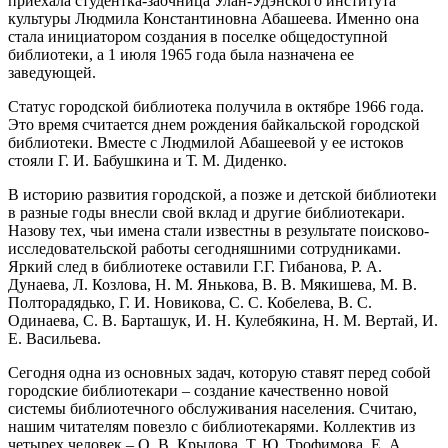
приехала студентка-заочница Улан-Удэнского института
культуры Людмила Константиновна Абашеева. Именно она
стала инициатором создания в поселке общедоступной
библиотеки, а 1 июля 1965 года была назначена ее
заведующей.
Статус городской библиотека получила в октябре 1966 года.
Это время считается днем рождения байкальской городской
библиотеки. Вместе с Людмилой Абашеевой у ее истоков
стояли Г. И. Бабушкина и Т. М. Диденко.
В историю развития городской, а позже и детской библиотеки
в разные годы внесли свой вклад и другие библиотекари.
Назову тех, чьи имена стали известны в результате поисково-
исследовательской работы сегодняшними сотрудниками.
Яркий след в библиотеке оставили Г.Г. Гибанова, Р. А.
Дунаева, Л. Козлова, Н. М. Янькова, В. В. Мякишева, М. В.
Полторадядько, Г. И. Новикова, С. С. Кобелева, В. С.
Одинаева, С. В. Барташук, И. Н. Кулебякина, Н. М. Вертай, И.
Е. Васильева.
Сегодня одна из основных задач, которую ставят перед собой
городские библиотекари – создание качественно новой
системы библиотечного обслуживания населения. Считаю,
нашим читателям повезло с библиотекарями. Коллектив из
четырех человек – О. В. Крылова, Т. Ю. Трофимова, Е. А.