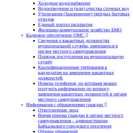
Холодное водоснабжение
Водоотведение и (или) очистка сточных вод
Утилизация (Захоронение) твердых бытовых
отходов
Единый портал раскрытия
Жилищно-коммунальное хозяйство БМО
Кадровое обеспечение ОМС
Сведения о вакантных должностях
муниципальной службы, имеющихся в
органе местного самоуправления
Порядок поступления на муниципальную
службу
Квалификационные требования к
кандидатам на замещение вакантных
должностеК
Номера телефонов, по которым можно
получить информацию по вопросу
замещения вакантных должностей в органе
местного самоуправления
Информация с обращениями граждан
Ответсвенные лица
Время приема граждан в органе местного
самоуправления – администрации
Байкальского городского поселения
Обзоры обращений