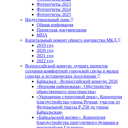
Фотоотчеты 2023
Фотоотчеты 2024
Фотоотчеты 2025
Индустриальный парк
Общая инфомация
Проектная документация
МПА
Капитальный ремонт общего имущества МКД
2019 год
2020 год
2021 год
2022 год
Всероссийский конкурс лучших проектов
создания комфортной городской среды в малых
городах и исторических поселениях
Байкальск - Всероссийский конкурс 2026
«Верхняя набережная». Обустройство
общественного пространства»
«Укрощение строптивой реки». Концепция
благоустройства улицы Речная, участок от
Федеральной трассы Р-258 до улицы
Байкальская»
«Байкальский космос». Концепция
благоустройства прогулочного бульвара в
микрорайоне Гагарина»