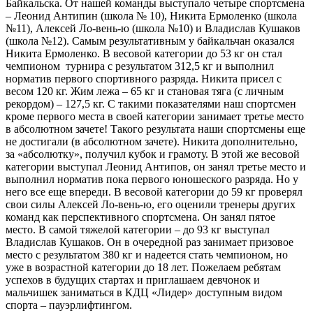
Байкальска. От нашей команды выступало четыре спортсмена
– Леонид Антипин (школа № 10), Никита Ермоленко (школа
№11), Алексей Ло-вень-ю (школа №10) и Владислав Кушаков
(школа №12). Самым результативным у байкальчан оказался
Никита Ермоленко. В весовой категории до 53 кг он стал
чемпионом турнира с результатом 312,5 кг и выполнил
норматив первого спортивного разряда. Никита присел с
весом 120 кг. Жим лежа – 65 кг и становая тяга (с личным
рекордом) – 127,5 кг. С такими показателями наш спортсмен
кроме первого места в своей категории занимает третье место
в абсолютном зачете! Такого результата наши спортсмены еще
не достигали (в абсолютном зачете). Никита дополнительно,
за «абсолютку», получил кубок и грамоту. В этой же весовой
категории выступал Леонид Антипов, он занял третье место и
выполнил норматив пока первого юношеского разряда. Но у
него все еще впереди. В весовой категории до 59 кг проверял
свои силы Алексей Ло-вень-ю, его оценили тренеры других
команд как перспективного спортсмена. Он занял пятое
место. В самой тяжелой категории – до 93 кг выступал
Владислав Кушаков. Он в очередной раз занимает призовое
место с результатом 380 кг и надеется стать чемпионом, но
уже в возрастной категории до 18 лет. Пожелаем ребятам
успехов в будущих стартах и приглашаем девчонок и
мальчишек заниматься в КДЦ «Лидер» доступным видом
спорта – пауэрлифтингом.