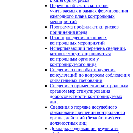
к категориям риска
Перечень объектов контроля,
учитываемых в рамках формирования
ежегодного плана контрольных
мероприятий
Программа профилактики рисков
причинения вреда
План проведения плановых
контрольных мероприятий
Исчерпывающий перечень сведений,
которые могут запрашиваться
контрольным органом у
контролируемого лица
Сведения о способах получения
консультаций по вопросам соблюдения
обязательных требований
Сведения о применении контрольным
органом мер стимулирования
добросовестности контролируемых
лиц
Сведения о порядке досудебного
обжалования решений контрольного
органа, действий (бездействия) его
должностных лиц
Доклады, содержащие результаты