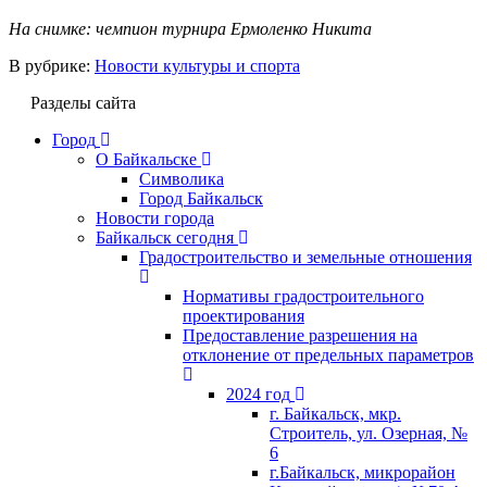
На снимке: чемпион турнира Ермоленко Никита
В рубрике:
Новости культуры и спорта
Разделы сайта
Город
О Байкальске
Символика
Город Байкальск
Новости города
Байкальск сегодня
Градостроительство и земельные отношения
Нормативы градостроительного
проектирования
Предоставление разрешения на
отклонение от предельных параметров
2024 год
г. Байкальск, мкр.
Строитель, ул. Озерная, №
6
г.Байкальск, микрорайон