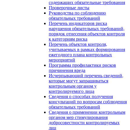
содержащих обязательные требования
Проверочные листы
Руководства по соблюдению
обязательных требований
Перечень индикаторов риска
нарушения обязательных требований,
порядок отнесения объектов контроля
к категориям риска
Перечень объектов контроля,
учитываемых в рамках формирования
ежегодного плана контрольных
мероприятий
Программа профилактики рисков
причинения вреда
Исчерпывающий перечень сведений,
которые могут запрашиваться
контрольным органом у
контролируемого лица
Сведения о способах получения
консультаций по вопросам соблюдения
обязательных требований
Сведения о применении контрольным
органом мер стимулирования
добросовестности контролируемых
лиц