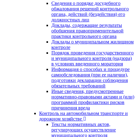
Сведения о порядке досудебного
обжалования решений контрольного
органа, действий (бездействия) его
должностных лиц
Доклады, содержащие результаты
обобщения правоприменительной
практики контрольного органа
Доклады о муниципальном жилищном
контроле
Порядок проведения государственного
и муниципального контроля (надзора)
в условиях введенного моратория
Информация о способах и процедуре
самообследования (при ее наличии),
подготовки декларации соблюдения
обязательных требований
Иные сведения, предусмотренные
нормативно-правовыми актами и (или)
программой профилактики рисков
причинения вреда
Контроль на автомобильном транспорте и
дорожном хозяйстве
Тексты нормативных актов,
регулирующих осуществление
муниципального контроля