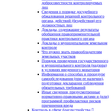
добросовестности контролируемых
лиц
Сведения о порядке досудебного
обжалования решений контрольного
органа, действий (бездействия) его
должностных лиц
Доклады, содержащие результаты
обобщения правоприменительной
практики контрольного органа
Доклады о муниципальном земельном
контроле
Что нужно знать правообладателям
земельных участков
Порядок проведения государственного
и муниципального контроля (надзора)
в условиях введенного моратория
Информация о способах и процедуре
самообследования (при ее наличии),
подготовки декларации соблюдения
обязательных требований
Иные сведения, предусмотренные
нормативно-правовыми актами и (или)
программой профилактики рисков
причинения вреда
Контроль в сфере благоустройства