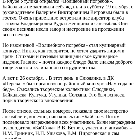
В клубе Утулика открылся «Волшебный погребок».
Байсольцы не заставили себя ждать и в субботу, 19 октября, с
руководителем Валерием Викторовичем Ветровым были в
гостях. Очень приветливо встретили нас директор клуба
Татьяна Владимировна Рудь и женщины из ансамбля. Они
своим песнями несли задор и настроение на протяжении
всего вечера.
Но изюминкой «Волшебного погребка» стал кулинарный
конкурс. Никто, как говорится, не хотел ударить лицом в
грязь. Стихами и песнями защищали свое кулинарное
изделие.Главное – почти каждое блюдо было знаком доброго
творческого и кулинарного сотрудничества.
А вот и 26 октября… В этот день в Слюдянке, в ДК
«Перевал» был организован районный конкурс «Нам года не
беда». Съехались творческие коллективы Слюдянки,
Байкальска, Култука, Утулика, Солзана. Это был всплеск,
порыв творческого вдохновения!
После стихов, сольных номеров, показали свое мастерство
ансамбли и, конечно, наш коллектив «БайСол». Потом
последовало награждение всех участников. Были награждены
руководитель «БайСола» В.В. Ветров, участники ансамбля –
Н.М. Гринник, Н.П. Ушакова, В.М. Пироговская и сам
ансамбль.