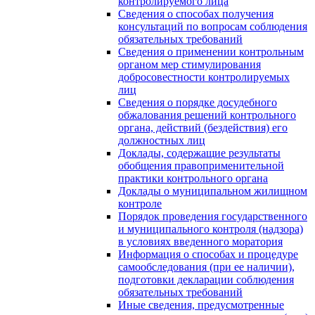
контролируемого лица
Сведения о способах получения
консультаций по вопросам соблюдения
обязательных требований
Сведения о применении контрольным
органом мер стимулирования
добросовестности контролируемых
лиц
Сведения о порядке досудебного
обжалования решений контрольного
органа, действий (бездействия) его
должностных лиц
Доклады, содержащие результаты
обобщения правоприменительной
практики контрольного органа
Доклады о муниципальном жилищном
контроле
Порядок проведения государственного
и муниципального контроля (надзора)
в условиях введенного моратория
Информация о способах и процедуре
самообследования (при ее наличии),
подготовки декларации соблюдения
обязательных требований
Иные сведения, предусмотренные