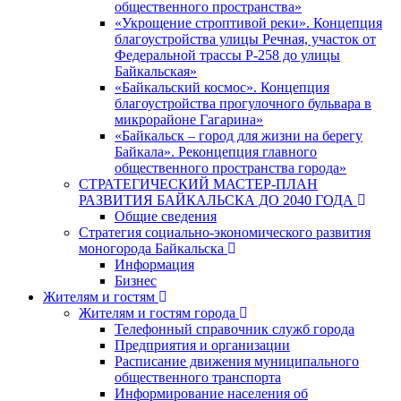
общественного пространства»
«Укрощение строптивой реки». Концепция
благоустройства улицы Речная, участок от
Федеральной трассы Р-258 до улицы
Байкальская»
«Байкальский космос». Концепция
благоустройства прогулочного бульвара в
микрорайоне Гагарина»
«Байкальск – город для жизни на берегу
Байкала». Реконцепция главного
общественного пространства города»
СТРАТЕГИЧЕСКИЙ МАСТЕР-ПЛАН
РАЗВИТИЯ БАЙКАЛЬСКА ДО 2040 ГОДА
Общие сведения
Стратегия социально-экономического развития
моногорода Байкальска
Информация
Бизнес
Жителям и гостям
Жителям и гостям города
Телефонный справочник служб города
Предприятия и организации
Расписание движения муниципального
общественного транспорта
Информирование населения об