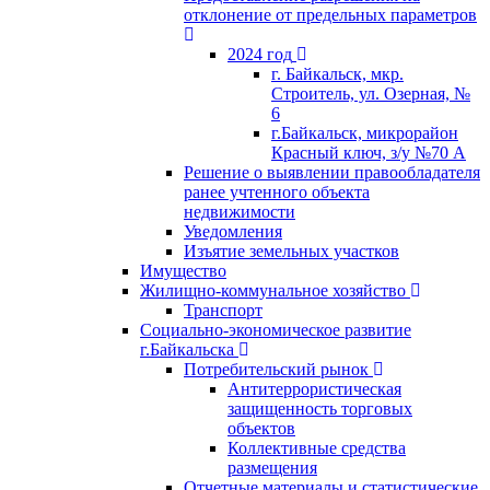
отклонение от предельных параметров
2024 год
г. Байкальск, мкр.
Строитель, ул. Озерная, №
6
г.Байкальск, микрорайон
Красный ключ, з/у №70 А
Решение о выявлении правообладателя
ранее учтенного объекта
недвижимости
Уведомления
Изъятие земельных участков
Имущество
Жилищно-коммунальное хозяйство
Транспорт
Социально-экономическое развитие
г.Байкальска
Потребительский рынок
Антитеррористическая
защищенность торговых
объектов
Коллективные средства
размещения
Отчетные материалы и статистические