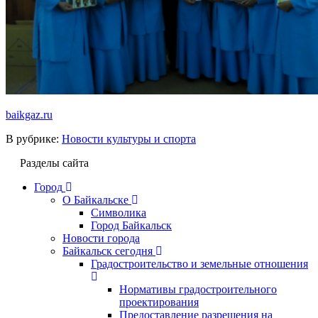
baikgaz.ru
В рубрике:
Новости культуры и спорта
Разделы сайта
Город
О Байкальске
Символика
Город Байкальск
Новости города
Байкальск сегодня
Градостроительство и земельные отношения
Нормативы градостроительного
проектирования
Предоставление разрешения на