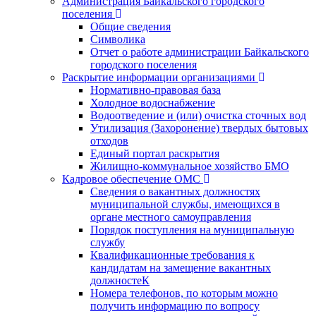
Администрация Байкальского городского
поселения
Общие сведения
Символика
Отчет о работе администрации Байкальского
городского поселения
Раскрытие информации организациями
Нормативно-правовая база
Холодное водоснабжение
Водоотведение и (или) очистка сточных вод
Утилизация (Захоронение) твердых бытовых
отходов
Единый портал раскрытия
Жилищно-коммунальное хозяйство БМО
Кадровое обеспечение ОМС
Сведения о вакантных должностях
муниципальной службы, имеющихся в
органе местного самоуправления
Порядок поступления на муниципальную
службу
Квалификационные требования к
кандидатам на замещение вакантных
должностеК
Номера телефонов, по которым можно
получить информацию по вопросу