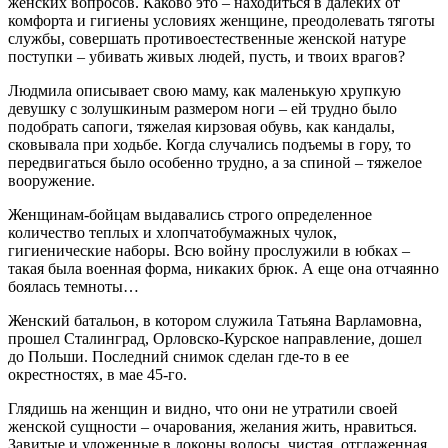
женских вопросов. Каково это – находиться в далеких от
комфорта и гигиены условиях женщине, преодолевать тяготы
службы, совершать противоестественные женской натуре
поступки – убивать живых людей, пусть, и твоих врагов?
Людмила описывает свою маму, как маленькую хрупкую
девушку с золушкиным размером ноги – ей трудно было
подобрать сапоги, тяжелая кирзовая обувь, как кандалы,
сковывала при ходьбе. Когда случались подъемы в гору, то
передвигаться было особенно трудно, а за спиной – тяжелое
вооружение.
Женщинам-бойцам выдавались строго определенное
количество теплых и хлопчатобумажных чулок,
гигиенические наборы. Всю войну прослужили в юбках –
такая была военная форма, никаких брюк. А еще она отчаянно
боялась темноты…
Женский батальон, в котором служила Татьяна Варламовна,
прошел Сталинград, Орловско-Курское направление, дошел
до Польши. Последний снимок сделан где-то в ее
окрестностях, в мае 45-го.
Глядишь на женщин и видно, что они не утратили своей
женской сущности – очарования, желания жить, нравиться.
Завитые и уложенные в локоны волосы, чистая, отглаженная