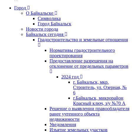
Город
О Байкальске
Символика
Город Байкальск
Новости города
Байкальск сегодня
Градостроительство и земельные отношения
Нормативы градостроительного
проектирования
Предоставление разрешения на
отклонение от предельных параметров
2024 год
г. Байкальск, мкр.
Строитель, ул. Озерная, №
6
г.Байкальск, микрорайон
Красный ключ, з/у №70 А
Решение о выявлении правообладателя
ранее учтенного объекта
недвижимости
Уведомления
Изъятие земельных участков