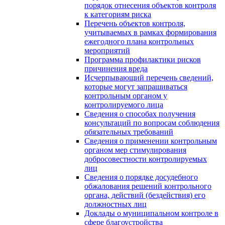
порядок отнесения объектов контроля
к категориям риска
Перечень объектов контроля,
учитываемых в рамках формирования
ежегодного плана контрольных
мероприятий
Программа профилактики рисков
причинения вреда
Исчерпывающий перечень сведений,
которые могут запрашиваться
контрольным органом у
контролируемого лица
Сведения о способах получения
консультаций по вопросам соблюдения
обязательных требований
Сведения о применении контрольным
органом мер стимулирования
добросовестности контролируемых
лиц
Сведения о порядке досудебного
обжалования решений контрольного
органа, действий (бездействия) его
должностных лиц
Доклады о муниципальном контроле в
сфере благоустройства