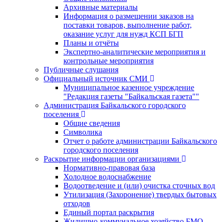
Архивные материалы
Информация о размещении заказов на
поставки товаров, выполнение работ,
оказание услуг для нужд КСП БГП
Планы и отчёты
Экспертно-аналитические мероприятия и
контрольные мероприятия
Публичные слушания
Официальный источник СМИ
Муниципальное казенное учреждение
"Редакция газеты "Байкальская газета""
Администрация Байкальского городского
поселения
Общие сведения
Символика
Отчет о работе администрации Байкальского
городского поселения
Раскрытие информации организациями
Нормативно-правовая база
Холодное водоснабжение
Водоотведение и (или) очистка сточных вод
Утилизация (Захоронение) твердых бытовых
отходов
Единый портал раскрытия
Жилищно-коммунальное хозяйство БМО