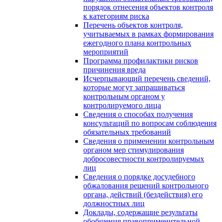
порядок отнесения объектов контроля
к категориям риска
Перечень объектов контроля,
учитываемых в рамках формирования
ежегодного плана контрольных
мероприятий
Программа профилактики рисков
причинения вреда
Исчерпывающий перечень сведений,
которые могут запрашиваться
контрольным органом у
контролируемого лица
Сведения о способах получения
консультаций по вопросам соблюдения
обязательных требований
Сведения о применении контрольным
органом мер стимулирования
добросовестности контролируемых
лиц
Сведения о порядке досудебного
обжалования решений контрольного
органа, действий (бездействия) его
должностных лиц
Доклады, содержащие результаты
обобщения правоприменительной