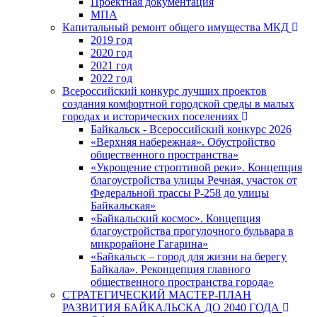
Проектная документация
МПА
Капитальный ремонт общего имущества МКД
2019 год
2020 год
2021 год
2022 год
Всероссийский конкурс лучших проектов
создания комфортной городской среды в малых
городах и исторических поселениях
Байкальск - Всероссийский конкурс 2026
«Верхняя набережная». Обустройство
общественного пространства»
«Укрощение строптивой реки». Концепция
благоустройства улицы Речная, участок от
Федеральной трассы Р-258 до улицы
Байкальская»
«Байкальский космос». Концепция
благоустройства прогулочного бульвара в
микрорайоне Гагарина»
«Байкальск – город для жизни на берегу
Байкала». Реконцепция главного
общественного пространства города»
СТРАТЕГИЧЕСКИЙ МАСТЕР-ПЛАН
РАЗВИТИЯ БАЙКАЛЬСКА ДО 2040 ГОДА