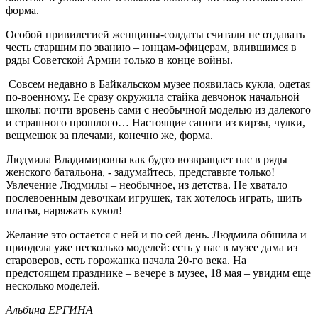
форма.
Особой привилегией женщины-солдаты считали не отдавать
честь старшим по званию – юнцам-офицерам, влившимся в
ряды Советской Армии только в конце войны.
Совсем недавно в Байкальском музее появилась кукла, одетая
по-военному. Ее сразу окружила стайка девчонок начальной
школы: почти вровень сами с необычной моделью из далекого
и страшного прошлого… Настоящие сапоги из кирзы, чулки,
вещмешок за плечами, конечно же, форма.
Людмила Владимировна как будто возвращает нас в ряды
женского батальона, - задумайтесь, представьте только!
Увлечение Людмилы – необычное, из детства. Не хватало
послевоенным девочкам игрушек, так хотелось играть, шить
платья, наряжать кукол!
Желание это остается с ней и по сей день. Людмила обшила и
приодела уже несколько моделей: есть у нас в музее дама из
староверов, есть горожанка начала 20-го века. На
предстоящем празднике – вечере в музее, 18 мая – увидим еще
несколько моделей.
Альбина ЕРГИНА