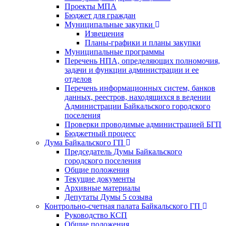
Проекты МПА
Бюджет для граждан
Муниципальные закупки
Извещения
Планы-графики и планы закупки
Муниципальные программы
Перечень НПА, определяющих полномочия,
задачи и функции администрации и ее
отделов
Перечень информационных систем, банков
данных, реестров, находящихся в ведении
Администрации Байкальского городского
поселения
Проверки проводимые администрацией БГП
Бюджетный процесс
Дума Байкальского ГП
Председатель Думы Байкальского
городского поселения
Общие положения
Текущие документы
Архивные материалы
Депутаты Думы 5 созыва
Контрольно-счетная палата Байкальского ГП
Руководство КСП
Общие положения