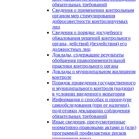
обязательных требований
Сведения о применении контрольным
органом мер стимулирования
добросовестности контролируемых
лиц
Сведения о порядке досудебного
обжалования решений контрольного
органа, действий (бездействия) его
должностных лиц
Доклады, содержащие результаты
обобщения правоприменительной
практики контрольного органа
Доклады о муниципальном жилищном
контроле
Порядок проведения государственного
и муниципального контроля (надзора)
в условиях введенного моратория
Информация о способах и процедуре
самообследования (при ее наличии),
подготовки декларации соблюдения
обязательных требований
Иные сведения, предусмотренные
нормативно-правовыми актами и (или)
программой профилактики рисков
причинения вреда