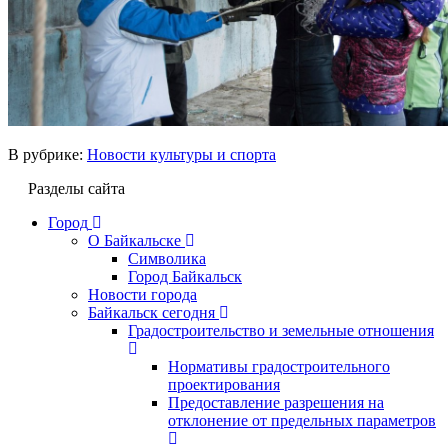
В рубрике:
Новости культуры и спорта
Разделы сайта
Город
О Байкальске
Символика
Город Байкальск
Новости города
Байкальск сегодня
Градостроительство и земельные отношения
Нормативы градостроительного
проектирования
Предоставление разрешения на
отклонение от предельных параметров