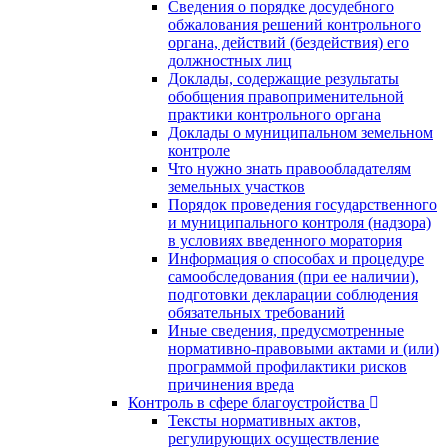
Сведения о порядке досудебного
обжалования решений контрольного
органа, действий (бездействия) его
должностных лиц
Доклады, содержащие результаты
обобщения правоприменительной
практики контрольного органа
Доклады о муниципальном земельном
контроле
Что нужно знать правообладателям
земельных участков
Порядок проведения государственного
и муниципального контроля (надзора)
в условиях введенного моратория
Информация о способах и процедуре
самообследования (при ее наличии),
подготовки декларации соблюдения
обязательных требований
Иные сведения, предусмотренные
нормативно-правовыми актами и (или)
программой профилактики рисков
причинения вреда
Контроль в сфере благоустройства
Тексты нормативных актов,
регулирующих осуществление