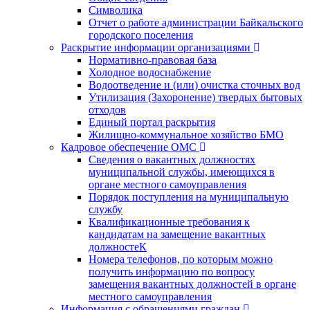
Символика
Отчет о работе администрации Байкальского
городского поселения
Раскрытие информации организациями
Нормативно-правовая база
Холодное водоснабжение
Водоотведение и (или) очистка сточных вод
Утилизация (Захоронение) твердых бытовых
отходов
Единый портал раскрытия
Жилищно-коммунальное хозяйство БМО
Кадровое обеспечение ОМС
Сведения о вакантных должностях
муниципальной службы, имеющихся в
органе местного самоуправления
Порядок поступления на муниципальную
службу
Квалификационные требования к
кандидатам на замещение вакантных
должностеК
Номера телефонов, по которым можно
получить информацию по вопросу
замещения вакантных должностей в органе
местного самоуправления
Информация с обращениями граждан