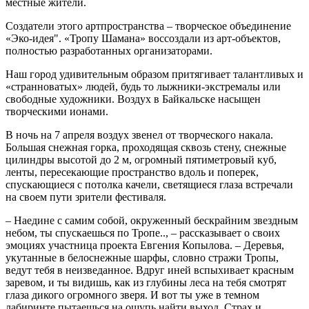
местные жители.
Создатели этого артпространства – творческое объединение
«Эко-идея". «Тропу Шамана» воссоздали из арт-объектов,
полностью разработанных организаторами.
Наш город удивительным образом притягивает талантливых и
«странноватых» людей, будь то лыжники-экстремалы или
свободные художники. Воздух в Байкальске насыщен
творческими ионами.
В ночь на 7 апреля воздух звенел от творческого накала.
Большая снежная горка, проходящая сквозь стену, снежные
цилиндры высотой до 2 м, огромный пятиметровый куб,
ленты, пересекающие пространство вдоль и поперек,
спускающиеся с потолка качели, светящиеся глаза встречали
на своем пути зрители фестиваля.
– Наедине с самим собой, окруженный бескрайним звездным
небом, ты спускаешься по Тропе.., – рассказывает о своих
эмоциях участница проекта Евгения Копылова. – Деревья,
укутанные в белоснежные шарфы, словно стражи Тропы,
ведут тебя в неизведанное. Вдруг иней вспыхивает красным
заревом, и ты видишь, как из глубины леса на тебя смотрят
глаза дикого огромного зверя. И вот ты уже в темном
лабиринте пытаешься на ощупь найти выход. Страх и