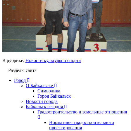
В рубрике:
Новости культуры и спорта
Разделы сайта
Город
О Байкальске
Символика
Город Байкальск
Новости города
Байкальск сегодня
Градостроительство и земельные отношения
Нормативы градостроительного
проектирования