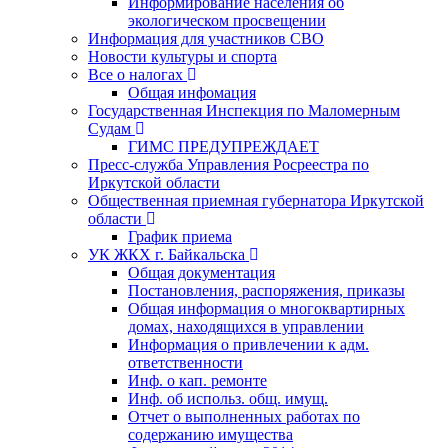
Информирование населения об
экологическом просвещении
Информация для участников СВО
Новости культуры и спорта
Все о налогах
Общая инфомация
Государственная Инспекция по Маломерным
Судам
ГИМС ПРЕДУПРЕЖДАЕТ
Пресс-служба Управления Росреестра по
Иркутской области
Общественная приемная губернатора Иркутской
области
График приема
УК ЖКХ г. Байкальска
Общая документация
Постановления, распоряжения, приказы
Общая информация о многоквартирных
домах, находящихся в управлении
Информация о привлечении к адм.
ответственности
Инф. о кап. ремонте
Инф. об использ. общ. имущ.
Отчет о выполненных работах по
содержанию имущества