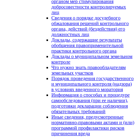
органом мер стимулирования
добросовестности контролируемых
лиц
Сведения о порядке досудебного
обжалования решений контрольного
органа, действий (бездействия) его
должностных лиц
Доклады, содержащие результаты
обобщения правоприменительной
практики контрольного органа
Доклады о муниципальном земельном
контроле
Что нужно знать правообладателям
земельных участков
Порядок проведения государственного
и муниципального контроля (надзора)
в условиях введенного моратория
Информация о способах и процедуре
самообследования (при ее наличии),
подготовки декларации соблюдения
обязательных требований
Иные сведения, предусмотренные
нормативно-правовыми актами и (или)
программой профилактики рисков
причинения вреда