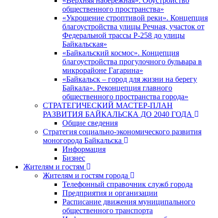
«Верхняя набережная». Обустройство
общественного пространства»
«Укрощение строптивой реки». Концепция
благоустройства улицы Речная, участок от
Федеральной трассы Р-258 до улицы
Байкальская»
«Байкальский космос». Концепция
благоустройства прогулочного бульвара в
микрорайоне Гагарина»
«Байкальск – город для жизни на берегу
Байкала». Реконцепция главного
общественного пространства города»
СТРАТЕГИЧЕСКИЙ МАСТЕР-ПЛАН
РАЗВИТИЯ БАЙКАЛЬСКА ДО 2040 ГОДА
Общие сведения
Стратегия социально-экономического развития
моногорода Байкальска
Информация
Бизнес
Жителям и гостям
Жителям и гостям города
Телефонный справочник служб города
Предприятия и организации
Расписание движения муниципального
общественного транспорта