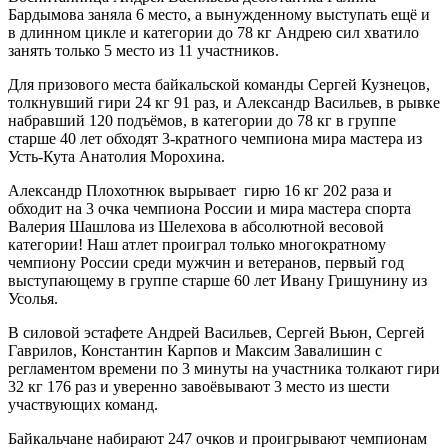
Бардымова заняла 6 место, а вынужденному выступать ещё и
в длинном цикле и категории до 78 кг Андрею сил хватило
занять только 5 место из 11 участников.
Для призового места байкальской команды Сергей Кузнецов,
толкнувший гири 24 кг 91 раз, и Александр Васильев, в рывке
набравший 120 подъёмов, в категории до 78 кг в группе
старше 40 лет обходят 3-кратного чемпиона мира мастера из
Усть-Кута Анатолия Морохина.
Александр Плохотнюк вырывает гирю 16 кг 202 раза и
обходит на 3 очка чемпиона России и мира мастера спорта
Валерия Шашлова из Шелехова в абсолютной весовой
категории! Наш атлет проиграл только многократному
чемпиону России среди мужчин и ветеранов, первый год
выступающему в группе старше 60 лет Ивану Гришунину из
Усолья.
В силовой эстафете Андрей Васильев, Сергей Вьюн, Сергей
Гаврилов, Константин Карпов и Максим Завалишин с
регламентом времени по 3 минуты на участника толкают гири
32 кг 176 раз и уверенно завоёвывают 3 место из шести
участвующих команд.
Байкальчане набирают 247 очков и проигрывают чемпионам