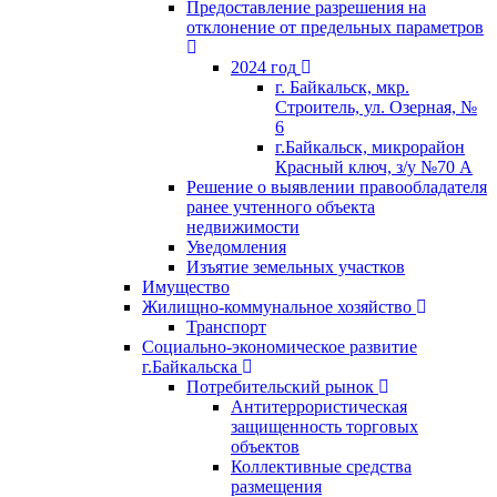
Предоставление разрешения на
отклонение от предельных параметров
2024 год
г. Байкальск, мкр.
Строитель, ул. Озерная, №
6
г.Байкальск, микрорайон
Красный ключ, з/у №70 А
Решение о выявлении правообладателя
ранее учтенного объекта
недвижимости
Уведомления
Изъятие земельных участков
Имущество
Жилищно-коммунальное хозяйство
Транспорт
Социально-экономическое развитие
г.Байкальска
Потребительский рынок
Антитеррористическая
защищенность торговых
объектов
Коллективные средства
размещения