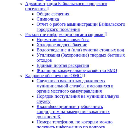
Администрация Байкальского городского
поселения
Общие сведения
Символика
Отчет о работе администрации Байкальского
городского поселения
Раскрытие информации организациями
Нормативно-правовая база
Холодное водоснабжение
Водоотведение и (или) очистка сточных вод
Утилизация (Захоронение) твердых бытовых
отходов
Единый портал раскрытия
Жилищно-коммунальное хозяйство БМО
Кадровое обеспечение ОМС
Сведения о вакантных должностях
муниципальной службы, имеющихся в
органе местного самоуправления
Порядок поступления на муниципальную
службу
Квалификационные требования к
кандидатам на замещение вакантных
должностеК
Номера телефонов, по которым можно
получить информацию по вопросу