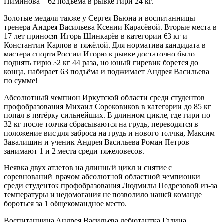
Пиминова – 62 подъёма в рывке гири 24 кг.
Золотые медали также у Сергея Вьюна и воспитанницы
тренера Андрея Васильева Ксении Карасёвой. Вторые места в
17 лет приносят Игорь Шинкарёв в категории 63 кг и
Константин Карпов в тяжёлой. Для норматива кандидата в
мастера спорта России Игорю в рывке достаточно было
поднять гирю 32 кг 44 раза, но юный гиревик борется до
конца, набирает 63 подъёма и поджимает Андрея Васильева
по сумме!
Абсолютный чемпион Иркутской области среди студентов
профобразования Михаил Сороковиков в категории до 85 кг
попал в пятёрку сильнейших. В длинном цикле, где гири по
32 кг после толчка сбрасываются на грудь, переводятся в
положение вис для заброса на грудь и нового толчка, Максим
Завалишин и ученик Андрея Васильева Роман Петров
занимают 1 и 2 места среди тяжеловесов.
Неявка двух атлетов на длинный цикл и снятие с
соревнований врачом абсолютной областной чемпионки
среди студенток профобразования Людмилы Подрезовой из-за
температуры и недомогания не позволило нашей команде
бороться за 1 общекомандное место.
Воспитанница Андрея Васильева дебютантка Галина