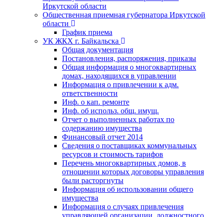
Иркутской области
Общественная приемная губернатора Иркутской
области
График приема
УК ЖКХ г. Байкальска
Общая документация
Постановления, распоряжения, приказы
Общая информация о многоквартирных
домах, находящихся в управлении
Информация о привлечении к адм.
ответственности
Инф. о кап. ремонте
Инф. об использ. общ. имущ.
Отчет о выполненных работах по
содержанию имущества
Финансовый отчет 2014
Сведения о поставщиках коммунальных
ресурсов и стоимость тарифов
Перечень многоквартирных домов, в
отношении которых договоры управления
были расторгнуты
Информация об использовании общего
имущества
Информация о случаях привлечения
управляющей организации, должностного