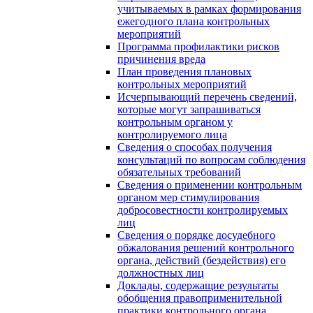
учитываемых в рамках формирования
ежегодного плана контрольных
мероприятий
Программа профилактики рисков
причинения вреда
План проведения плановых
контрольных мероприятий
Исчерпывающий перечень сведений,
которые могут запрашиваться
контрольным органом у
контролируемого лица
Сведения о способах получения
консультаций по вопросам соблюдения
обязательных требований
Сведения о применении контрольным
органом мер стимулирования
добросовестности контролируемых
лиц
Сведения о порядке досудебного
обжалования решений контрольного
органа, действий (бездействия) его
должностных лиц
Доклады, содержащие результаты
обобщения правоприменительной
практики контрольного органа