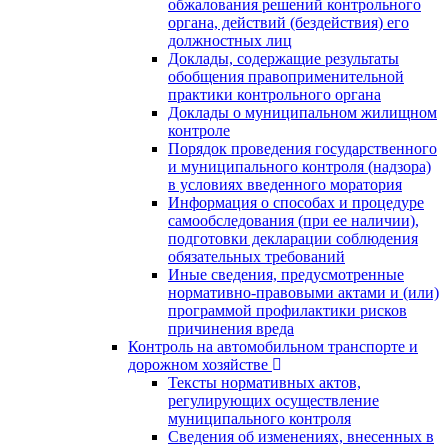
обжалования решений контрольного
органа, действий (бездействия) его
должностных лиц
Доклады, содержащие результаты
обобщения правоприменительной
практики контрольного органа
Доклады о муниципальном жилищном
контроле
Порядок проведения государственного
и муниципального контроля (надзора)
в условиях введенного моратория
Информация о способах и процедуре
самообследования (при ее наличии),
подготовки декларации соблюдения
обязательных требований
Иные сведения, предусмотренные
нормативно-правовыми актами и (или)
программой профилактики рисков
причинения вреда
Контроль на автомобильном транспорте и
дорожном хозяйстве
Тексты нормативных актов,
регулирующих осуществление
муниципального контроля
Сведения об изменениях, внесенных в