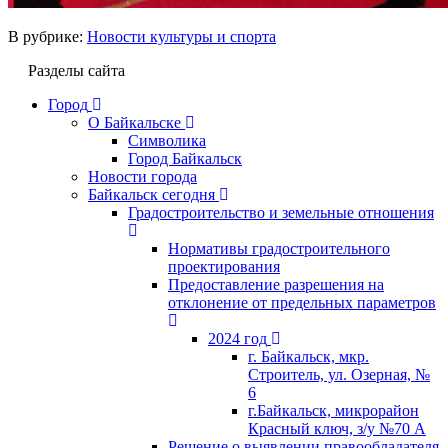
В рубрике:
Новости культуры и спорта
Разделы сайта
Город
О Байкальске
Символика
Город Байкальск
Новости города
Байкальск сегодня
Градостроительство и земельные отношения
Нормативы градостроительного
проектирования
Предоставление разрешения на
отклонение от предельных параметров
2024 год
г. Байкальск, мкр.
Строитель, ул. Озерная, №
6
г.Байкальск, микрорайон
Красный ключ, з/у №70 А
Решение о выявлении правообладателя