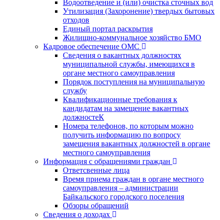
Водоотведение и (или) очистка сточных вод
Утилизация (Захоронение) твердых бытовых
отходов
Единый портал раскрытия
Жилищно-коммунальное хозяйство БМО
Кадровое обеспечение ОМС
Сведения о вакантных должностях
муниципальной службы, имеющихся в
органе местного самоуправления
Порядок поступления на муниципальную
службу
Квалификационные требования к
кандидатам на замещение вакантных
должностеК
Номера телефонов, по которым можно
получить информацию по вопросу
замещения вакантных должностей в органе
местного самоуправления
Информация с обращениями граждан
Ответсвенные лица
Время приема граждан в органе местного
самоуправления – администрации
Байкальского городского поселения
Обзоры обращений
Сведения о доходах