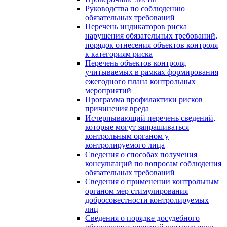
Руководства по соблюдению
обязательных требований
Перечень индикаторов риска
нарушения обязательных требований,
порядок отнесения объектов контроля
к категориям риска
Перечень объектов контроля,
учитываемых в рамках формирования
ежегодного плана контрольных
мероприятий
Программа профилактики рисков
причинения вреда
Исчерпывающий перечень сведений,
которые могут запрашиваться
контрольным органом у
контролируемого лица
Сведения о способах получения
консультаций по вопросам соблюдения
обязательных требований
Сведения о применении контрольным
органом мер стимулирования
добросовестности контролируемых
лиц
Сведения о порядке досудебного