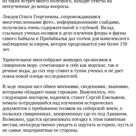
из таких встреч много полезного, находят ответы на
неизученные до конца вопросы.
Лекция Ольги Георгиевны, сопровождавшаяся
многочисленными фото-, информационными слайдами,
получилась очень содержательной и глубокой. Вклад
ссыльных ученых-поляков в дело изучения флоры и фауны
самого Байкала и Прибайкалья дал толчок для комплексного
наблюдения за озером, которое продолжается уже более 150
лет.
Удивительное многообразие живущих организмов в
священном море, сочетающие в себе как морские, так и
речные виды, до сих пор ставит в тупик ученых и не дает
покоя новой плеяде исследователей.
В ходе лекции шел обмен мнениями, сведениями, знаниями,
которыми обладают наши горожане. Выяснилось, что
следующим лектором, надеемся, станет Сергей Емельянов,
немало потрудившийся над изучением исторических
документов о пребывании поляков на сибирской земле, о
польских священниках, захороненных где-то под Аршаном.
Возможно, удастся организовать поездку к этим памятным
местам, непосредственно увидеть и ощутить историю, пусть и
не самые лицеприятные ее стороны.