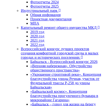
Фотоотчеты 2024
Фотоотчеты 2025
Индустриальный парк
Общая инфомация
Проектная документация
МПА
Капитальный ремонт общего имущества МКД
2019 год
2020 год
2021 год
2022 год
Всероссийский конкурс лучших проектов
создания комфортной городской среды в малых
городах и исторических поселениях
Байкальск - Всероссийский конкурс 2026
«Верхняя набережная». Обустройство
общественного пространства»
«Укрощение строптивой реки». Концепция
благоустройства улицы Речная, участок от
Федеральной трассы Р-258 до улицы
Байкальская»
«Байкальский космос». Концепция
благоустройства прогулочного бульвара в
микрорайоне Гагарина»
«Байкальск – город для жизни на берегу