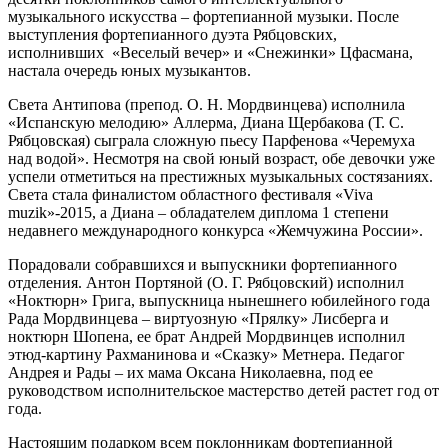
музыкального искусства – фортепианной музыки. После
выступления фортепианного дуэта Рябцовских,
исполнивших «Веселый вечер» и «Снежинки» Цфасмана,
настала очередь юных музыкантов.
Света Антипова (препод. О. Н. Мордвинцева) исполнила
«Испанскую мелодию» Аллерма, Диана Щербакова (Т. С.
Рябцовская) сыграла сложную пьесу Парфенова «Черемуха
над водой». Несмотря на свой юный возраст, обе девочки уже
успели отметиться на престижных музыкальных состязаниях.
Света стала финалистом областного фестиваля «Viva
muzik»-2015, а Диана – обладателем диплома 1 степени
недавнего международного конкурса «Жемчужина России».
Порадовали собравшихся и выпускники фортепианного
отделения. Антон Портяной (О. Г. Рябцовский) исполнил
«Ноктюрн» Грига, выпускница нынешнего юбилейного года
Рада Мордвинцева – виртуозную «Прялку» Лисберга и
ноктюрн Шопена, ее брат Андрей Мордвинцев исполнил
этюд-картину Рахманинова и «Сказку» Метнера. Педагог
Андрея и Рады – их мама Оксана Николаевна, под ее
руководством исполнительское мастерство детей растет год от
года.
Настоящим подарком всем поклонникам фортепианной