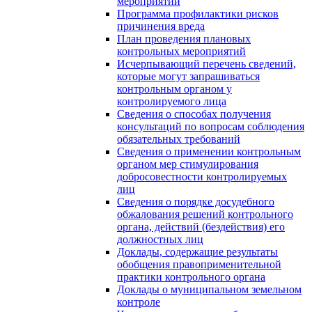
мероприятий
Программа профилактики рисков
причинения вреда
План проведения плановых
контрольных мероприятий
Исчерпывающий перечень сведений,
которые могут запрашиваться
контрольным органом у
контролируемого лица
Сведения о способах получения
консультаций по вопросам соблюдения
обязательных требований
Сведения о применении контрольным
органом мер стимулирования
добросовестности контролируемых
лиц
Сведения о порядке досудебного
обжалования решений контрольного
органа, действий (бездействия) его
должностных лиц
Доклады, содержащие результаты
обобщения правоприменительной
практики контрольного органа
Доклады о муниципальном земельном
контроле