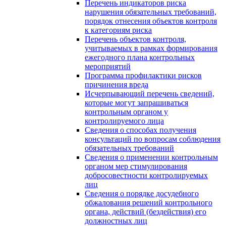
Перечень индикаторов риска
нарушения обязательных требований,
порядок отнесения объектов контроля
к категориям риска
Перечень объектов контроля,
учитываемых в рамках формирования
ежегодного плана контрольных
мероприятий
Программа профилактики рисков
причинения вреда
Исчерпывающий перечень сведений,
которые могут запрашиваться
контрольным органом у
контролируемого лица
Сведения о способах получения
консультаций по вопросам соблюдения
обязательных требований
Сведения о применении контрольным
органом мер стимулирования
добросовестности контролируемых
лиц
Сведения о порядке досудебного
обжалования решений контрольного
органа, действий (бездействия) его
должностных лиц