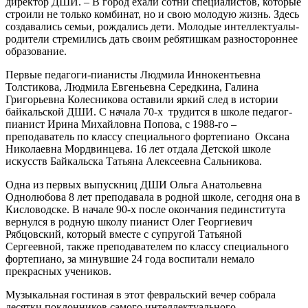
директор ДШИ. – В город ехали сотни специалистов, которые
строили не только комбинат, но и свою молодую жизнь. Здесь
создавались семьи, рождались дети. Молодые интеллектуалы-
родители стремились дать своим ребятишкам разностороннее
образование.
Первые педагоги-пианисты Людмила Иннокентьевна
Толстикова, Людмила Евгеньевна Середкина, Галина
Григорьевна Колесникова оставили яркий след в истории
байкальской ДШИ. С начала 70-х трудится в школе педагог-
пианист Ирина Михайловна Попова, с 1988-го –
преподаватель по классу специального фортепиано Оксана
Николаевна Мордвинцева. 16 лет отдала Детской школе
искусств Байкальска Татьяна Алексеевна Сальникова.
Одна из первых выпускниц ДШИ Ольга Анатольевна
Однолюбова 8 лет преподавала в родной школе, сегодня она в
Кисловодске. В начале 90-х после окончания пединститута
вернулся в родную школу пианист Олег Георгиевич
Рябцовский, который вместе с супругой Татьяной
Сергеевной, также преподавателем по классу специального
фортепиано, за минувшие 24 года воспитали немало
прекрасных учеников.
Музыкальная гостиная в этот февральский вечер собрала
десятки поклонников самого интеллектуального