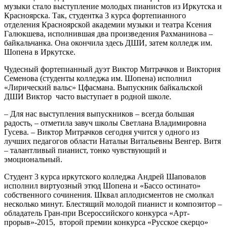
музыки стало выступление молодых пианистов из Иркутска и
Красноярска. Так, студентка 3 курса фортепианного
отделения Красноярской академии музыки и театра Ксения
Галюкшева, исполнившая два произведения Рахманинова –
байкальчанка. Она окончила здесь ДШИ, затем колледж им.
Шопена в Иркутске.
Чудесный фортепианный дуэт Виктор Митрачков и Виктория
Семенова (студенты колледжа им. Шопена) исполнил
«Лирический вальс» Цфасмана. Выпускник байкальской
ДШИ Виктор часто выступает в родной школе.
– Для нас выступления выпускников – всегда большая
радость, – отметила завуч школы Светлана Владимировна
Гусева. – Виктор Митрачков сегодня учится у одного из
лучших педагогов области Натальи Витальевны Венгер. Витя
– талантливый пианист, тонко чувствующий и
эмоциональный.
Студент 3 курса иркутского колледжа Андрей Шаповалов
исполнил виртуозный этюд Шопена и «Бассо остинато»
собственного сочинения. Шквал аплодисментов не смолкал
несколько минут. Блестящий молодой пианист и композитор –
обладатель Гран-при Всероссийского конкурса «Арт-
прорыв»-2015, второй премии конкурса «Русское скерцо»