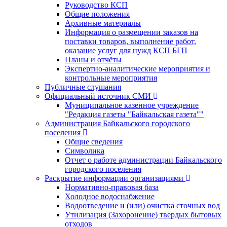
Руководство КСП
Общие положения
Архивные материалы
Информация о размещении заказов на
поставки товаров, выполнение работ,
оказание услуг для нужд КСП БГП
Планы и отчёты
Экспертно-аналитические мероприятия и
контрольные мероприятия
Публичные слушания
Официальный источник СМИ
Муниципальное казенное учреждение
"Редакция газеты "Байкальская газета""
Администрация Байкальского городского
поселения
Общие сведения
Символика
Отчет о работе администрации Байкальского
городского поселения
Раскрытие информации организациями
Нормативно-правовая база
Холодное водоснабжение
Водоотведение и (или) очистка сточных вод
Утилизация (Захоронение) твердых бытовых
отходов