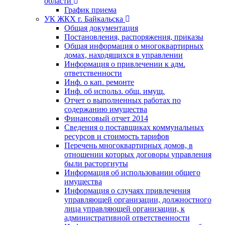
области
График приема
УК ЖКХ г. Байкальска
Общая документация
Постановления, распоряжения, приказы
Общая информация о многоквартирных
домах, находящихся в управлении
Информация о привлечении к адм.
ответственности
Инф. о кап. ремонте
Инф. об использ. общ. имущ.
Отчет о выполненных работах по
содержанию имущества
Финансовый отчет 2014
Сведения о поставщиках коммунальных
ресурсов и стоимость тарифов
Перечень многоквартирных домов, в
отношении которых договоры управления
были расторгнуты
Информация об использовании общего
имущества
Информация о случаях привлечения
управляющей организации, должностного
лица управляющей организации, к
административной ответственности