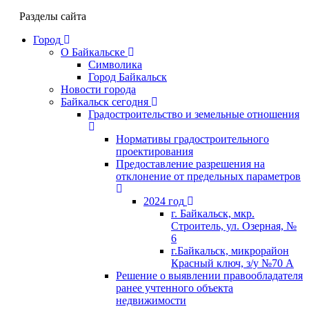
Разделы сайта
Город
О Байкальске
Символика
Город Байкальск
Новости города
Байкальск сегодня
Градостроительство и земельные отношения
Нормативы градостроительного
проектирования
Предоставление разрешения на
отклонение от предельных параметров
2024 год
г. Байкальск, мкр.
Строитель, ул. Озерная, №
6
г.Байкальск, микрорайон
Красный ключ, з/у №70 А
Решение о выявлении правообладателя
ранее учтенного объекта
недвижимости