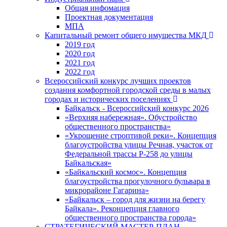
Общая инфомация
Проектная документация
МПА
Капитальный ремонт общего имущества МКД
2019 год
2020 год
2021 год
2022 год
Всероссийский конкурс лучших проектов
создания комфортной городской среды в малых
городах и исторических поселениях
Байкальск - Всероссийский конкурс 2026
«Верхняя набережная». Обустройство
общественного пространства»
«Укрощение строптивой реки». Концепция
благоустройства улицы Речная, участок от
Федеральной трассы Р-258 до улицы
Байкальская»
«Байкальский космос». Концепция
благоустройства прогулочного бульвара в
микрорайоне Гагарина»
«Байкальск – город для жизни на берегу
Байкала». Реконцепция главного
общественного пространства города»
СТРАТЕГИЧЕСКИЙ МАСТЕР-ПЛАН