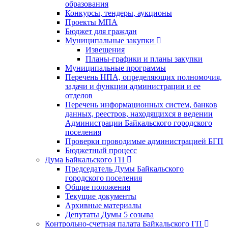
образования
Конкурсы, тендеры, аукционы
Проекты МПА
Бюджет для граждан
Муниципальные закупки
Извещения
Планы-графики и планы закупки
Муниципальные программы
Перечень НПА, определяющих полномочия,
задачи и функции администрации и ее
отделов
Перечень информационных систем, банков
данных, реестров, находящихся в ведении
Администрации Байкальского городского
поселения
Проверки проводимые администрацией БГП
Бюджетный процесс
Дума Байкальского ГП
Председатель Думы Байкальского
городского поселения
Общие положения
Текущие документы
Архивные материалы
Депутаты Думы 5 созыва
Контрольно-счетная палата Байкальского ГП