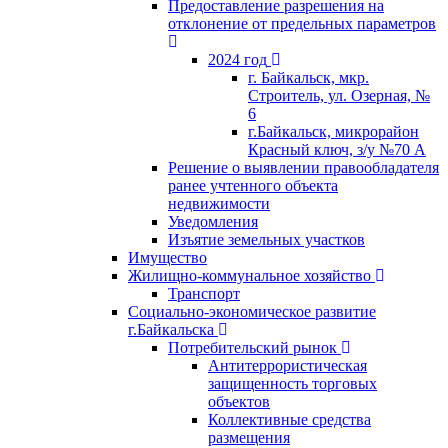
Предоставление разрешения на
отклонение от предельных параметров
2024 год
г. Байкальск, мкр.
Строитель, ул. Озерная, №
6
г.Байкальск, микрорайон
Красный ключ, з/у №70 А
Решение о выявлении правообладателя
ранее учтенного объекта
недвижимости
Уведомления
Изъятие земельных участков
Имущество
Жилищно-коммунальное хозяйство
Транспорт
Социально-экономическое развитие
г.Байкальска
Потребительский рынок
Антитеррористическая
защищенность торговых
объектов
Коллективные средства
размещения