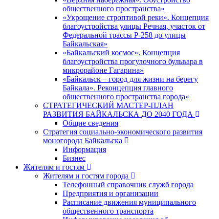
общественного пространства»
«Укрощение строптивой реки». Концепция
благоустройства улицы Речная, участок от
Федеральной трассы Р-258 до улицы
Байкальская»
«Байкальский космос». Концепция
благоустройства прогулочного бульвара в
микрорайоне Гагарина»
«Байкальск – город для жизни на берегу
Байкала». Реконцепция главного
общественного пространства города»
СТРАТЕГИЧЕСКИЙ МАСТЕР-ПЛАН
РАЗВИТИЯ БАЙКАЛЬСКА ДО 2040 ГОДА
Общие сведения
Стратегия социально-экономического развития
моногорода Байкальска
Информация
Бизнес
Жителям и гостям
Жителям и гостям города
Телефонный справочник служб города
Предприятия и организации
Расписание движения муниципального
общественного транспорта