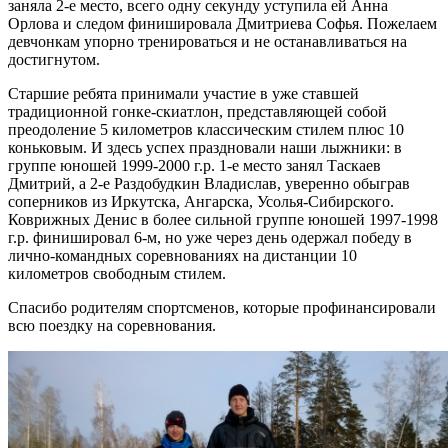
заняла 2-е место, всего одну секунду уступила ей Анна
Орлова и следом финишировала Дмитриева Софья. Пожелаем
девчонкам упорно тренироваться и не останавливаться на
достигнутом.
Старшие ребята принимали участие в уже ставшей
традиционной гонке-скиатлон, представляющей собой
преодоление 5 километров классическим стилем плюс 10
коньковым. И здесь успех праздновали наши лыжники: в
группе юношей 1999-2000 г.р. 1-е место занял Таскаев
Дмитрий, а 2-е Раздобудкин Владислав, уверенно обыграв
соперников из Иркутска, Ангарска, Усолья-Сибирского.
Коврижных Денис в более сильной группе юношей 1997-1998
г.р. финишировал 6-м, но уже через день одержал победу в
лично-командных соревнованиях на дистанции 10
километров свободным стилем.
Спасибо родителям спортсменов, которые профинансировали
всю поездку на соревнования.