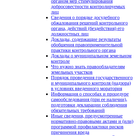
органом мер стимулирования
добросовестности контролируемых
лиц
Сведения о порядке досудебного
обжалования решений контрольного
органа, действий (бездействия) его
должностных лиц
Доклады, содержащие результаты
обобщения правоприменительной
практики контрольного органа
Доклады о муниципальном земельном
контроле
Что нужно знать правообладателям
земельных участков
Порядок проведения государственного
и муниципального контроля (надзора)
в условиях введенного моратория
Информация о способах и процедуре
самообследования (при ее наличии),
подготовки декларации соблюдения
обязательных требований
Иные сведения, предусмотренные
нормативно-правовыми актами и (или)
программой профилактики рисков
причинения вреда