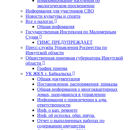
Информирование населения об
экологическом просвещении
Информация для участников СВО
Новости культуры и спорта
Все о налогах
Общая инфомация
Государственная Инспекция по Маломерным
Судам
ГИМС ПРЕДУПРЕЖДАЕТ
Пресс-служба Управления Росреестра по
Иркутской области
Общественная приемная губернатора Иркутской
области
График приема
УК ЖКХ г. Байкальска
Общая документация
Постановления, распоряжения, приказы
Общая информация о многоквартирных
домах, находящихся в управлении
Информация о привлечении к адм.
ответственности
Инф. о кап. ремонте
Инф. об использ. общ. имущ.
Отчет о выполненных работах по
содержанию имущества