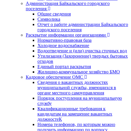
Администрация Байкальского городского
поселения
Общие сведения
Символика
Отчет о работе администрации Байкальского
городского поселения
Раскрытие информации организациями
Нормативно-правовая база
Холодное водоснабжение
Водоотведение и (или) очистка сточных вод
Утилизация (Захоронение) твердых бытовых
отходов
Единый портал раскрытия
Жилищно-коммунальное хозяйство БМО
Кадровое обеспечение ОМС
Сведения о вакантных должностях
муниципальной службы, имеющихся в
органе местного самоуправления
Порядок поступления на муниципальную
службу
Квалификационные требования к
кандидатам на замещение вакантных
должностеК
Номера телефонов, по которым можно
получить информацию по вопросу