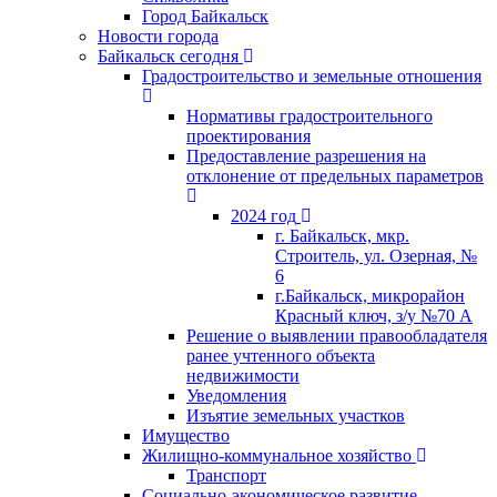
Город Байкальск
Новости города
Байкальск сегодня
Градостроительство и земельные отношения
Нормативы градостроительного
проектирования
Предоставление разрешения на
отклонение от предельных параметров
2024 год
г. Байкальск, мкр.
Строитель, ул. Озерная, №
6
г.Байкальск, микрорайон
Красный ключ, з/у №70 А
Решение о выявлении правообладателя
ранее учтенного объекта
недвижимости
Уведомления
Изъятие земельных участков
Имущество
Жилищно-коммунальное хозяйство
Транспорт
Социально-экономическое развитие