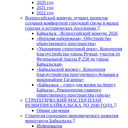
2020 год
2021 год
2022 год
Всероссийский конкурс лучших проектов
создания комфортной городской среды в малых
городах и исторических поселениях
Байкальск - Всероссийский конкурс 2026
«Верхняя набережная». Обустройство
общественного пространства»
«Укрощение строптивой реки». Концепция
благоустройства улицы Речная, участок от
Федеральной трассы Р-258 до улицы
Байкальская»
«Байкальский космос». Концепция
благоустройства прогулочного бульвара в
микрорайоне Гагарина»
«Байкальск – город для жизни на берегу
Байкала». Реконцепция главного
общественного пространства города»
СТРАТЕГИЧЕСКИЙ МАСТЕР-ПЛАН
РАЗВИТИЯ БАЙКАЛЬСКА ДО 2040 ГОДА
Общие сведения
Стратегия социально-экономического развития
моногорода Байкальска
Информация