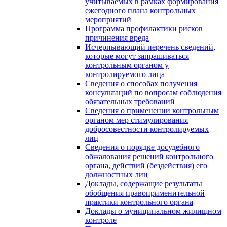
учитываемых в рамках формирования
ежегодного плана контрольных
мероприятий
Программа профилактики рисков
причинения вреда
Исчерпывающий перечень сведений,
которые могут запрашиваться
контрольным органом у
контролируемого лица
Сведения о способах получения
консультаций по вопросам соблюдения
обязательных требований
Сведения о применении контрольным
органом мер стимулирования
добросовестности контролируемых
лиц
Сведения о порядке досудебного
обжалования решений контрольного
органа, действий (бездействия) его
должностных лиц
Доклады, содержащие результаты
обобщения правоприменительной
практики контрольного органа
Доклады о муниципальном жилищном
контроле