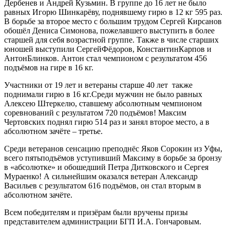
Дербенев и Андрей Кузьмин. В группе до 16 лет не было
равных Игорю Шинкарёву, поднявшему гирю в 12 кг 595 раз.
В борьбе за второе место с большим трудом Сергей Кирсанов
обошёл Дениса Симонова, пожелавшего выступить в более
старшей для себя возрастной группе. Также в числе старших
юношей выступили СергейФёдоров, КонстантинКарпов и
АнтонБлинков. Антон стал чемпионом с результатом 456
подъёмов на гире в 16 кг.
Участники от 19 лет и ветераны старше 40 лет также
поднимали гирю в 16 кг.Среди мужчин не было равных
Алексею Штеркелю, ставшему абсолютным чемпионом
соревнований с результатом 720 подъёмов! Максим
Чертовских поднял гирю 514 раз и занял второе место, а в
абсолютном зачёте – третье.
Среди ветеранов сенсацию преподнёс Яков Сорокин из Уфы,
всего пятьподъёмов уступивший Максиму в борьбе за бронзу
в «абсолютке» и обошедший Петра Дитковского и Сергея
Мураенко! А сильнейшим оказался ветеран Александр
Васильев с результатом 616 подъёмов, он стал вторым в
абсолютном зачёте.
Всем победителям и призёрам были вручены призы
представителем администрации БГП И.А. Гончаровым.