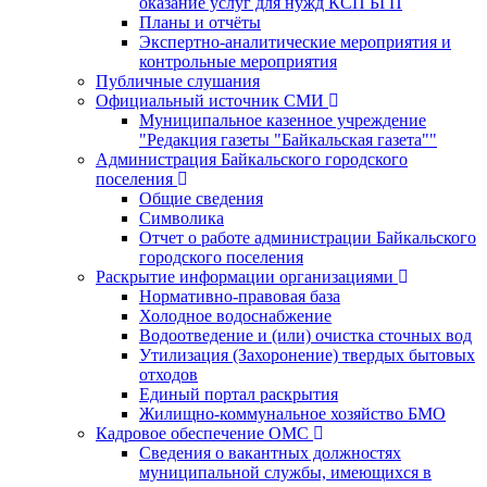
оказание услуг для нужд КСП БГП
Планы и отчёты
Экспертно-аналитические мероприятия и
контрольные мероприятия
Публичные слушания
Официальный источник СМИ
Муниципальное казенное учреждение
"Редакция газеты "Байкальская газета""
Администрация Байкальского городского
поселения
Общие сведения
Символика
Отчет о работе администрации Байкальского
городского поселения
Раскрытие информации организациями
Нормативно-правовая база
Холодное водоснабжение
Водоотведение и (или) очистка сточных вод
Утилизация (Захоронение) твердых бытовых
отходов
Единый портал раскрытия
Жилищно-коммунальное хозяйство БМО
Кадровое обеспечение ОМС
Сведения о вакантных должностях
муниципальной службы, имеющихся в